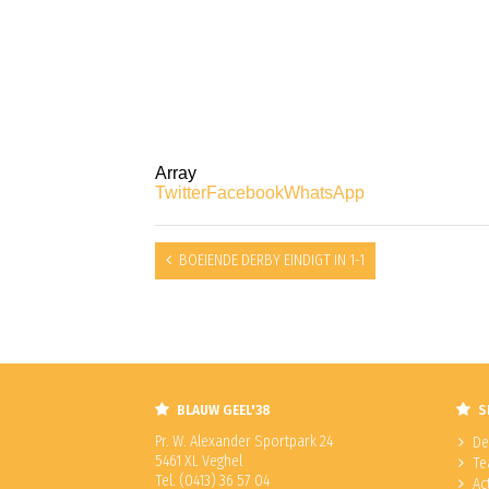
Array
Twitter
Facebook
WhatsApp
BOEIENDE DERBY EINDIGT IN 1-1
BLAUW GEEL'38
S
Pr. W. Alexander Sportpark 24
De
5461 XL Veghel
Te
Tel. (0413) 36 57 04
Ac