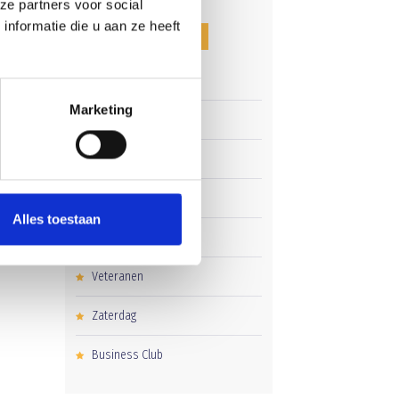
ze partners voor social
nformatie die u aan ze heeft
CATEGORIEËN
Clubnieuws
Marketing
 om
Senioren
Junioren
Pupillen
ten
Alles toestaan
Dames
Veteranen
Zaterdag
Business Club