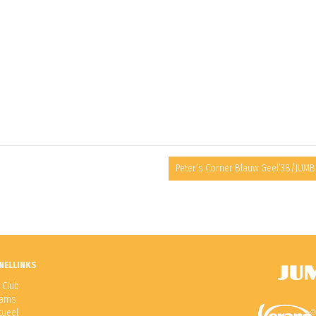
Peter’s Corner Blauw Geel’38/JUM
NELLINKS
 Club
ams
tueel