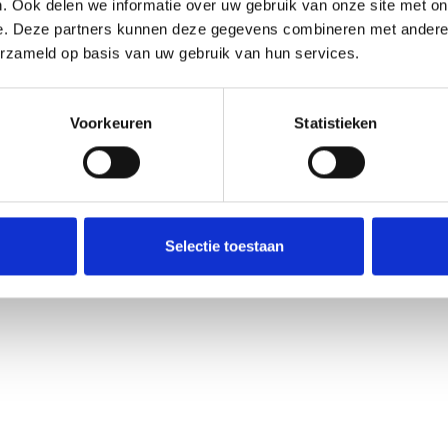
. Ook delen we informatie over uw gebruik van onze site met on
e. Deze partners kunnen deze gegevens combineren met andere i
ieuws
•
Junioren
•
Pupillen
•
Dames
erzameld op basis van uw gebruik van hun services.
Voorkeuren
Statistieken
rainen in de week, afwisselend 1x trainen in de week! Dit betekent dat het team
teams die 2x in de week trainen!
is de trainingscoördinator genoodzaakt wijzigingen door te voeren in het
aande recreatie-teams zo goed mogelijk op de verlichte velden aan bod te la
Selectie toestaan
de trainingsbepalingen deze wijzigingen toegepast!