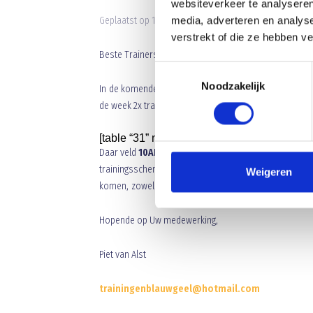
websiteverkeer te analyseren
media, adverteren en analys
Geplaatst op 17 september 2019 • 9:27 •
Nieuws
•
Clubn
verstrekt of die ze hebben v
Beste Trainers/ Leiders,
Toestemmingsselectie
Noodzakelijk
In de komende weken gaan de recreatie teams, die 2x t
de week 2x traint! In het onderstaande tabel staan de 
[table “31” not found /]
Daar veld
10AB
en
Keepershoek
onbespeelbaar zijn, 
trainingsschema van de komende weken! Om de bovenst
Weigeren
komen, zowel op natuur- of kunstgras, wordt volgens 
Hopende op Uw medewerking,
Piet van Alst
trainingenblauwgeel@hotmail.com