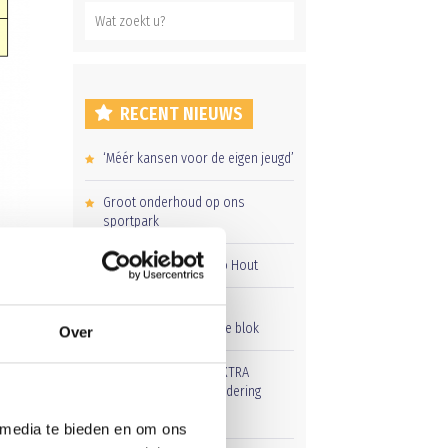
RECENT NIEUWS
‘Méér kansen voor de eigen jeugd’
Groot onderhoud op ons
sportpark
Overwinning op Mierlo Hout
Gelijkspel in eerste
oefenwedstrijd tweede blok
Over
Uitnodiging voor de EXTRA
Algemene Ledenvergadering
 media te bieden en om ons