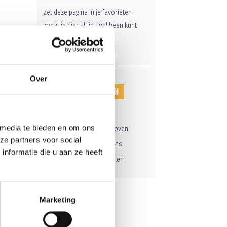
Zet deze pagina in je favorieten
zodat je hier altijd snel heen kunt
gaan.
Over
VERJAARDAGEN
7 Aug |
Sander Pittens
 media te bieden en om ons
8 Aug |
Cas van Eijndhoven
ze partners voor social
9 Aug |
Sander Heymans
nformatie die u aan ze heeft
9 Aug |
Mehmet Dagdelen
Marketing