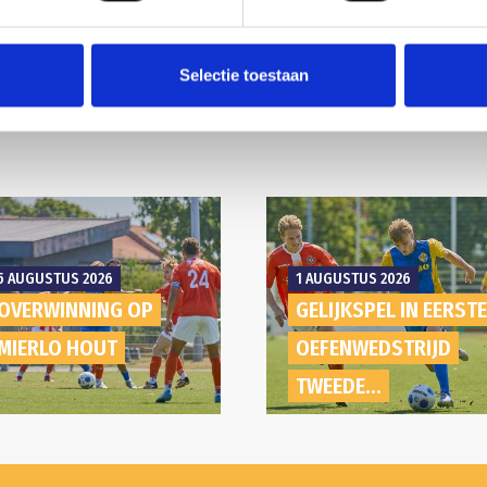
Selectie toestaan
5 AUGUSTUS 2026
1 AUGUSTUS 2026
OVERWINNING OP
GELIJKSPEL IN EERST
MIERLO HOUT
OEFENWEDSTRIJD
TWEEDE...