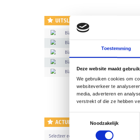
UITSLAGEN
Blauw Geel'38/JUMBO JO13-1 (nieuw)
Blauw Geel'38/JUMBO JO13-1 (nieuw)
Toestemming
Blauw Geel'38/JUMBO JO13-2 (nieuw)
Blauw Geel'38/JUMBO JO15-1 (nieuw)
Deze website maakt gebruik
Blauw Geel'38/JUMBO JO19-1 (nieuw)
We gebruiken cookies om cont
websiteverkeer te analyseren
media, adverteren en analys
verstrekt of die ze hebben v
Toestemmingsselectie
ACTUELE STANDEN
Noodzakelijk