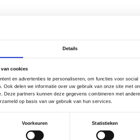
3 - 0
Emplina JO13-1 (nieuw)
0 - 2
UNA JO13-1
Details
1 - 1
Emplina JO13-2
2 - 0
Zwaluw JO15-1
 van cookies
3 - 3
Best Vooruit JO19-1
ent en advertenties te personaliseren, om functies voor social
. Ook delen we informatie over uw gebruik van onze site met on
e. Deze partners kunnen deze gegevens combineren met andere i
erzameld op basis van uw gebruik van hun services.
Voorkeuren
Statistieken