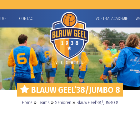
TUEEL
CONTACT
VOETBALACADEMIE
W
BLAUW GEEL’38/JUMBO 8
»
»
»
Home
Teams
Senioren
Blauw Geel’38/JUMBO 8