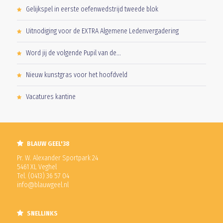
Gelijkspel in eerste oefenwedstrijd tweede blok
Uitnodiging voor de EXTRA Algemene Ledenvergadering
Word jij de volgende Pupil van de...
Nieuw kunstgras voor het hoofdveld
Vacatures kantine
BLAUW GEEL'38
Pr. W. Alexander Sportpark 24
5461 XL Veghel
Tel. (0413) 36 57 04
info@blauwgeel.nl
SNELLINKS