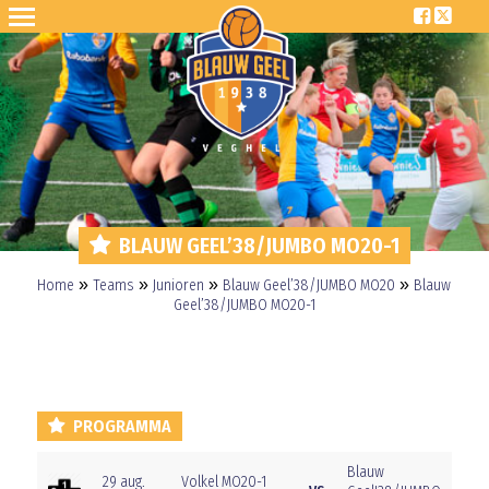
BLAUW GEEL’38/JUMBO MO20-1
»
»
»
»
Home
Teams
Junioren
Blauw Geel’38/JUMBO MO20
Blauw
Geel’38/JUMBO MO20-1
PROGRAMMA
Blauw
29 aug.
Volkel MO20-1