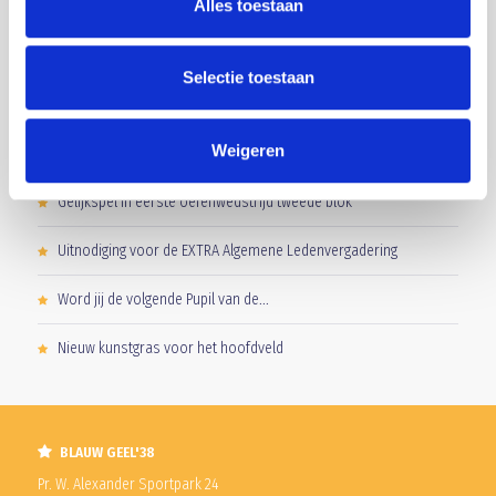
Alles toestaan
5 AUGUSTUS 2026
Selectie toestaan
OVERWINNING OP MIERLO HOUT
Weigeren
Gelijkspel in eerste oefenwedstrijd tweede blok
Uitnodiging voor de EXTRA Algemene Ledenvergadering
Word jij de volgende Pupil van de...
Nieuw kunstgras voor het hoofdveld
BLAUW GEEL'38
Pr. W. Alexander Sportpark 24