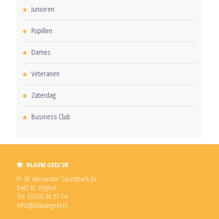
Junioren
Pupillen
Dames
Veteranen
Zaterdag
Business Club
BLAUW GEEL'38
Pr. W. Alexander Sportpark 24
5461 XL Veghel
Tel. (0413) 36 57 04
info@blauwgeel.nl