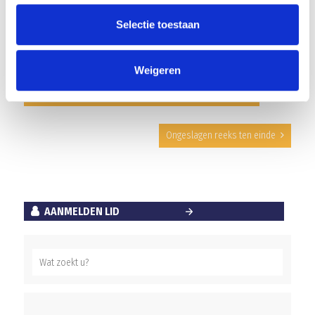
goed resultaat te halen.
Selectie toestaan
Array
Twitter
Facebook
WhatsApp
Weigeren
Geen hoogstaand voetbal maar wel spanning en strijd
Ongeslagen reeks ten einde
AANMELDEN LID