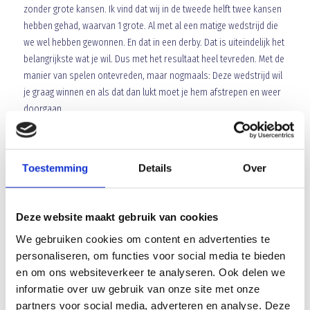
zonder grote kansen. Ik vind dat wij in de tweede helft twee kansen
hebben gehad, waarvan 1 grote. Al met al een matige wedstrijd die
we wel hebben gewonnen. En dat in een derby. Dat is uiteindelijk het
belangrijkste wat je wil. Dus met het resultaat heel tevreden. Met de
manier van spelen ontevreden, maar nogmaals: Deze wedstrijd wil
je graag winnen en als dat dan lukt moet je hem afstrepen en weer
doorgaan.
Je hebt altijd geroepen “We willen meedoen om een prijs”.
We staan nu 3e in de competitie, op verliespunten 2e in de
Toestemming
Details
Over
periode. Stel dat blijft zo, denk je dan dat de doelstelling
gehaald is of denk je eerder “We zijn nu zo dichtbij, we
willen nu echt iets grijpen”?
Deze website maakt gebruik van cookies
Als het doel is ‘Spelen om de prijzen’ en je speelt tot het einde van
We gebruiken cookies om content en advertenties te
het jaar om de prijzen, is dát doel behaald. Als het doel ‘een prijs
personaliseren, om functies voor social media te bieden
pakken’ is, is dat doel niet behaald. Wij willen meedoen om de
en om ons websiteverkeer te analyseren. Ook delen we
prijzen, dat is het doel. En daar doen we volle bak aan mee. En als je
informatie over uw gebruik van onze site met onze
ze dan niet pakt is dat natuurlijk teleurstellend. Want als je meedoet
partners voor social media, adverteren en analyse. Deze
om de prijzen en je pakt geen prijs, is dat altijd teleurstellend. Als