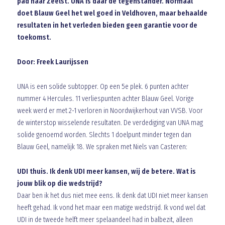
pad naar Zeelst. UNA is daar de tegenstander. Normaal
doet Blauw Geel het wel goed in Veldhoven, maar behaalde
resultaten in het verleden bieden geen garantie voor de
toekomst.
Door: Freek Laurijssen
UNA is een solide subtopper. Op een 5e plek. 6 punten achter
nummer 4 Hercules. 11 verliespunten achter Blauw Geel. Vorige
week werd er met 2-1 verloren in Noordwijkerhout van VVSB. Voor
de winterstop wisselende resultaten. De verdediging van UNA mag
solide genoemd worden. Slechts 1 doelpunt minder tegen dan
Blauw Geel, namelijk 18. We spraken met Niels van Casteren:
UDI thuis. Ik denk UDI meer kansen, wij de betere. Wat is
jouw blik op die wedstrijd?
Daar ben ik het dus niet mee eens. Ik denk dat UDI niet meer kansen
heeft gehad. Ik vond het maar een matige wedstrijd. Ik vond wel dat
UDI in de tweede helft meer spelaandeel had in balbezit, alleen