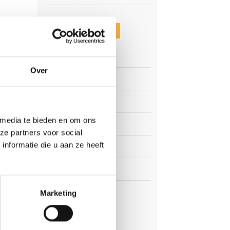
CATEGORIEËN
Clubnieuws
auw
Over
n.
Senioren
Junioren
 media te bieden en om ons
Pupillen
ze partners voor social
nformatie die u aan ze heeft
Dames
uit
nhof
Veteranen
amen
et Ben
Zaterdag
Marketing
r
Business Club