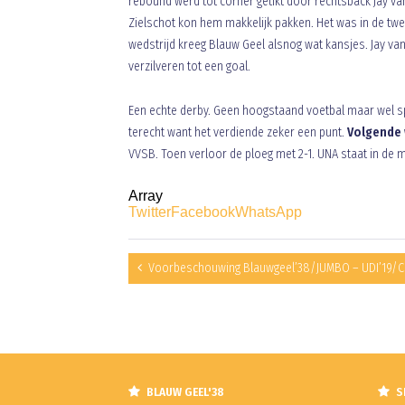
rebound werd tot corner getikt door rechtsback Jay van
Zielschot kon hem makkelijk pakken. Het was in de tw
wedstrijd kreeg Blauw Geel alsnog wat kansjes. Jay v
verzilveren tot een goal.
Een echte derby. Geen hoogstaand voetbal maar wel span
terecht want het verdiende zeker een punt.
Volgende 
VVSB. Toen verloor de ploeg met 2-1. UNA staat in de 
Array
Twitter
Facebook
WhatsApp
Voorbeschouwing Blauwgeel’38/JUMBO – UDI’19/
BLAUW GEEL'38
S