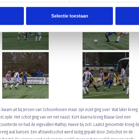
Selectie toestaan
s kwam uit bij Jeroen van Schoonhoven maar zijn inzet ging over. Wat later kreeg
 zijde. Het schot ging van ver net naast. Kort daarna kreeg Blauw Geel een
ounterde en had de ingevallen Mathijs Haeve bij zich. Laatst genoemde kreeg de
kreeg wat kansen. Een afstandsschot werd lastig gepakt door Zielschot en de