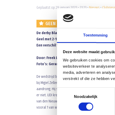
Geplaatst op 29 januari 2023 • 21:23 •
Nieuws
•
Clubnie
GEEN HOOGSTAAND VOETBAL MAAR 
De derby Blauw Geel – UDI staat weer na jaren 
Toestemming
Geel met 2-1 van UDI in Uden. Nu dus omgedraai
Een verschil van 31 punten. Maar een derby is e
Deze website maakt gebruik
Door: Freek Laurijssen
We gebruiken cookies om cont
Foto’s: Gerard Beekmans
websiteverkeer te analyseren
media, adverteren en analys
De wedstrijd begon van beide kanten slordig. Na 2 mi
verstrekt of die ze hebben v
bij Migiel Zeller. Zijn kopbal ging naast. UDI en Bla
aandrong. Hij stoomde op via rechts en zijn voorzet kw
Toestemmingsselectie
er niet. UDI kreeg nog een kans maar de aanvaller van
Noodzakelijk
van den Nieuwenhof die vanaf 40 meter een kans zag. Z
vooral 1 van weinig kansen en veel proberen. Beide plo