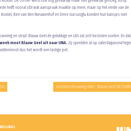
 Boxtel. De corner werd ook nog gevaarlijk maar niet gevaarlijk genoeg. Jordy
eede helft vooral UDI wat aanspraak maakte op meer, maar op het einde van de
an Boxtel, Ben van den Nieuwenhof en Emre Gurcuoglu konden hun kansjes niet
ning en strijd. Blauw Geel de gelukkige en UDI zal zich bestolen voelen. En dat
week moet Blauw Geel uit naar UNA.
Zij speelden al op zaterdagavond tege
middenmoot dus het wordt een lastige pot.
CSU
Voorbeschouwing UNA – Blauw Geel’38/JUM
NELLINKS