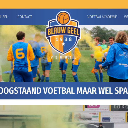
TUEEL
CONTACT
VOETBALACADEMIE
W
OGSTAAND VOETBAL MAAR WEL SPAN