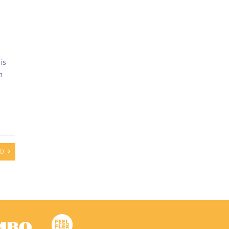
 is
n
BO