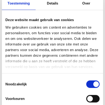
Toestemming
Details
Over
14 juli FC Den Bosch 20.00 uur (thuis)
17 juli Moerse Boys 17.00 uur (thuis)
AFGELAST
20 juli De Treffers 20.00 uur (Groesbeek)
Deze website maakt gebruik van cookies
24 juli Nuenen 16.00 uur (thuis)
We gebruiken cookies om content en advertenties te
31 juli
UDI’19/CSU 17.00 uur (thuis) om de Rabobankcup
personaliseren, om functies voor social media te bieden
7 augustus Toernooi OJC Rosmalen 14.00 uur (3-luik met OJC en
en om ons websiteverkeer te analyseren. Ook delen we
UNA)
informatie over uw gebruik van onze site met onze
10 augustus, OJC Rosmalen 20.00 uur (thuis)
partners voor social media, adverteren en analyse. Deze
14 augustus Voorronde KNVB Beker tegen
FC Lisse 17:00 uur
partners kunnen deze gegevens combineren met andere
(Thuis)
informatie die u aan ze heeft verstrekt of die ze hebben
verzameld op basis van uw gebruik van hun services.
Toestemmingsselectie
Noodzakelijk
Voorkeuren