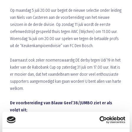
Op maandag 5 juli 20.00 uur begint de nieuwe selectie onder leiding
van Niels van Casteren aan de voorbereiding van het nieuwe
seizoen in de derde divisie. Op zondag 11 juli wordt de eerste
oefenwedstrijd gespeeld thuis tegen AWC (Wijchen) om 11.00 uur.
Woensdag 14 juli om 20.00 uur spelen we tegen de betaalde profs
uit de “Keukenkampioendivisie” van FC Den Bosch.
Daarnaast ook zeker noemenswaardig DE derby tegen Udi’19 in het
kader van de Rabobank Cup op zaterdag 31 juli om 17.00 uur. Wat is
er mooier dan, dat het vaandelteam weer door veel enthousiaste
supporters aangemoedigd kan gaan worden! U bent allen van harte
welkom.
De voorbereiding van Blauw Geel’38/JUMBO ziet er als
volgt uit;
5 juli eerste training 20.00 uur
11 juli AWC 11.00 uur (thuis)