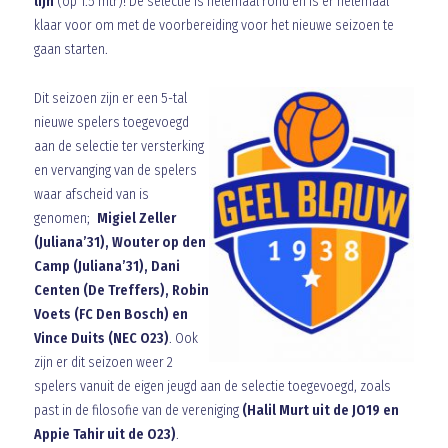
lijn
(op 1.5 mtr)! De selectie is helemaal rond en is er helemaal
klaar voor om met de voorbereiding voor het nieuwe seizoen te
gaan starten.
Dit seizoen zijn er een 5-tal
nieuwe spelers toegevoegd
aan de selectie ter versterking
en vervanging van de spelers
waar afscheid van is
genomen;
Migiel Zeller
(Juliana’31), Wouter op den
Camp (Juliana’31), Dani
Centen (De Treffers), Robin
Voets (FC Den Bosch) en
Vince Duits (NEC O23)
. Ook
zijn er dit seizoen weer 2
spelers vanuit de eigen jeugd aan de selectie toegevoegd, zoals
past in de filosofie van de vereniging
(Halil Murt uit de JO19 en
Appie Tahir uit de O23)
.