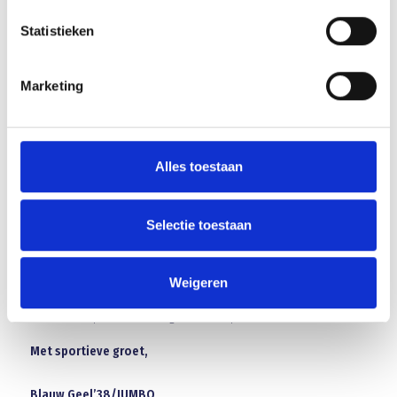
Statistieken
22 augustus start competitie
Marketing
Voorbereiding Blauw Geel’38/JUMBO O23;
2 augustus eerste training 20.00 uur Blauw Geel O23
Alles toestaan
7 augustus (tegenstander ntb)
14 augustus (tegenstander ntb)
17 augustus Nuenen 20.15 uur (thuis)
Selectie toestaan
22 augustus VOW 11.30 (thuis)
24 augustus UNA 20.15 (thuis)
28 augustus Gemert 17.30 (thuis)
Weigeren
31 augustus De Treffers 20.00 uur (uit)
Start competitie moet nog worden bepaald
Met sportieve groet,
Blauw Geel’38/JUMBO