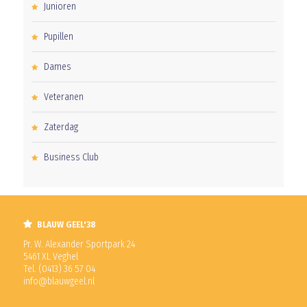
Junioren
Pupillen
Dames
Veteranen
Zaterdag
Business Club
BLAUW GEEL'38
Pr. W. Alexander Sportpark 24
5461 XL Veghel
Tel. (0413) 36 57 04
info@blauwgeel.nl