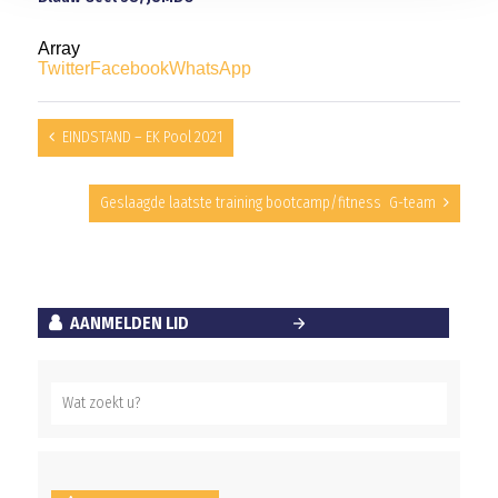
Array
Twitter
Facebook
WhatsApp
EINDSTAND – EK Pool 2021
Geslaagde laatste training bootcamp/fitness G-team
AANMELDEN LID