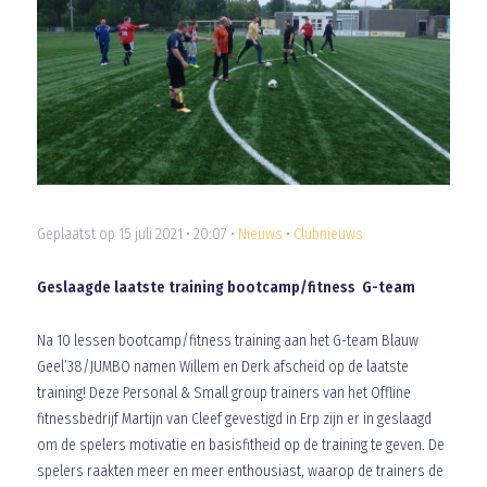
Geplaatst op 15 juli 2021 • 20:07 •
Nieuws
•
Clubnieuws
Geslaagde laatste training bootcamp/fitness G-team
Na 10 lessen bootcamp/fitness training aan het G-team Blauw
Geel’38/JUMBO namen Willem en Derk afscheid op de laatste
training! Deze Personal & Small group trainers van het Offline
fitnessbedrijf Martijn van Cleef gevestigd in Erp zijn er in geslaagd
om de spelers motivatie en basisfitheid op de training te geven. De
spelers raakten meer en meer enthousiast, waarop de trainers de