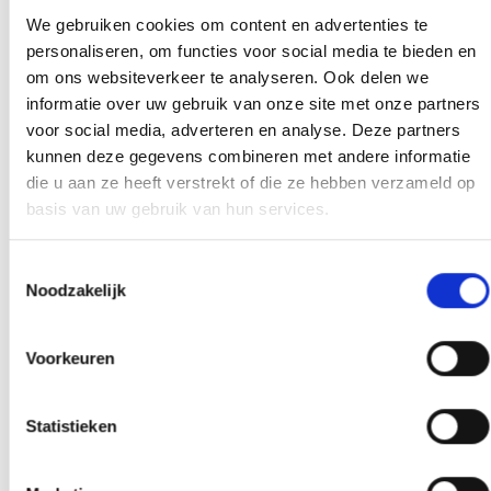
We gebruiken cookies om content en advertenties te
personaliseren, om functies voor social media te bieden en
om ons websiteverkeer te analyseren. Ook delen we
informatie over uw gebruik van onze site met onze partners
voor social media, adverteren en analyse. Deze partners
kunnen deze gegevens combineren met andere informatie
Array
die u aan ze heeft verstrekt of die ze hebben verzameld op
Twitter
Facebook
WhatsApp
basis van uw gebruik van hun services.
Voorbereiding Blauw Geel’38 / JUMBO
Toestemmingsselectie
Noodzakelijk
Zaterdag 31 juli om 17:00 uur RABObank-Cup op het sportpark
Voorkeuren
Statistieken
AANMELDEN LID