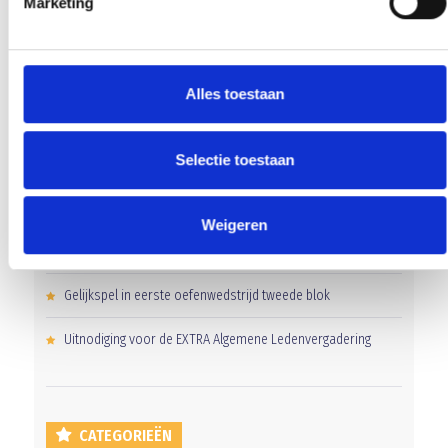
Marketing
Alles toestaan
RECENT NIEUWS
Selectie toestaan
‘Méér kansen voor de eigen jeugd’
Groot onderhoud op ons sportpark
Weigeren
Overwinning op Mierlo Hout
Gelijkspel in eerste oefenwedstrijd tweede blok
Uitnodiging voor de EXTRA Algemene Ledenvergadering
CATEGORIEËN