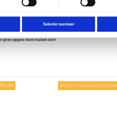
euws
SVAKANTIE
Selectie toestaan
jn alle trainingen afgelast!
Voor woensdag t/m vrijdag een verzoek aan de
e geen opgave doen trainen niet!
VERSLAAN
Strijd om 3e plaats weer helemaal op