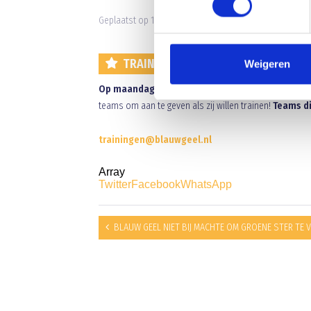
Geplaatst op 15 februari 2023 • 21:56 •
Nieuws
•
Clubni
TRAININGEN TIJDENS DE CARNAVAL
Weigeren
Op maandag 20 februari en dinsdag 21 februari zi
teams om aan te geven als zij willen trainen!
Teams di
trainingen@blauwgeel.nl
Array
Twitter
Facebook
WhatsApp
BLAUW GEEL NIET BIJ MACHTE OM GROENE STER TE 