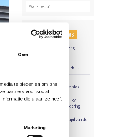
RECENT NIEUWS
Groot onderhoud op ons
sportpark
Over
Overwinning op Mierlo Hout
Gelijkspel in eerste
 media te bieden en om ons
oefenwedstrijd tweede blok
ze partners voor social
nformatie die u aan ze heeft
Uitnodiging voor de EXTRA
Algemene Ledenvergadering
Word jij de volgende Pupil van de
Week bij BlauwGeel?
Marketing