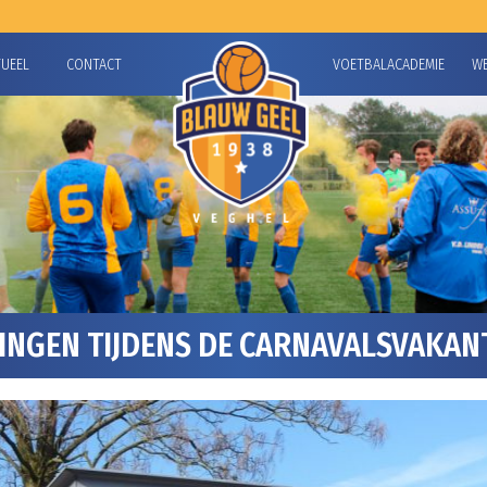
TUEEL
CONTACT
VOETBALACADEMIE
W
NGEN TIJDENS DE CARNAVALSVAKAN