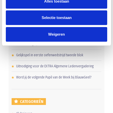
Alles toestaan
Selectie toestaan
RECENT NIEUWS
Groot onderhoud op ons sportpark
Weigeren
Overwinning op Mierlo Hout
Gelijkspel in eerste oefenwedstrijd tweede blok
Uitnodiging voor de EXTRA Algemene Ledenvergadering
Word jij de volgende Pupil van de Week bij BlauwGeel?
CATEGORIEËN