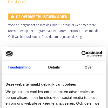
link (klik hier)
.
DE OVERIGE THUISTOERNOOIEN
Voor de jongens tot en met de Onder 15 staan er weer meerdere
toernooien op het programma. Het taartentoernooi (tot en met de
O11) valt hier ook onder. Deze datums zijn dan als volgt:
Datum
Leeftijdsklasses
Globale
tijden
Vrijdag
Avond
Cupcaketoernooi, voor
18:30 -
Toestemming
Details
Over
26 juni
meidenelftallen (alle
21:30
leeftijdscategoriën)*
Zaterdag
Ochtend
O8, O9, O10, O11 en O12
09:00 -
Deze website maakt gebruik van cookies
27 juni
12:30
We gebruiken cookies om content en advertenties te
Middag
O13, O14* en O15
14:00 -
personaliseren, om functies voor social media te bieden
17:30
en om ons websiteverkeer te analyseren. Ook delen we