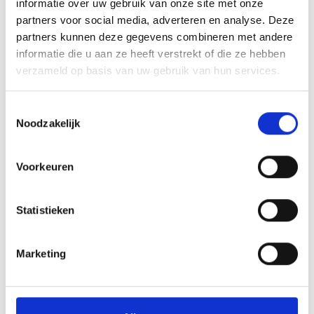
informatie over uw gebruik van onze site met onze
Bent u geïnteresseerd in 1 van deze toernooien? Download
dit
partners voor social media, adverteren en analyse. Deze
formulier (klik hier)
en stuur het op naar
partners kunnen deze gegevens combineren met andere
thuisjeugdtoernooien@blauwgeel.nl
. Wij zien uw inschrijvingen
informatie die u aan ze heeft verstrekt of die ze hebben
graag tegemoet.
verzameld op basis van uw gebruik van hun services.
Array
Twitter
Facebook
WhatsApp
Toestemmingsselectie
Noodzakelijk
Blauw Geel’38/JUMBO scoort vier op een rij aan verlengingen!
Voorkeuren
Blauw Geel’38/JUMBO houdt TEC op 0-0 in Tiel
Statistieken
Marketing
AANMELDEN LID