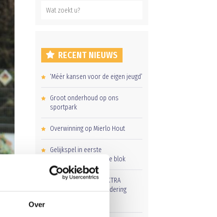
RECENT NIEUWS
‘Méér kansen voor de eigen jeugd’
Groot onderhoud op ons
sportpark
Overwinning op Mierlo Hout
Gelijkspel in eerste
oefenwedstrijd tweede blok
Uitnodiging voor de EXTRA
Algemene Ledenvergadering
Over