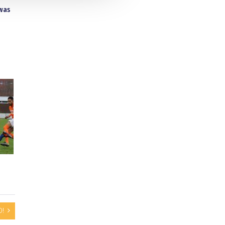
 was
O!