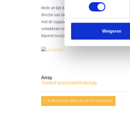
Mede uit dat deel komt ook de warme belangstelling o
directie van Van Berlo bedrijfsvloeren, hebben de on
met de support aan BlauwGeel’38, natuurlijk een breed 
ontwikkelen en optimaliseren steeds…..ook naar klan
Weigeren
blijvend noodzakelijk zijn. De steun van Van Berlo bed
Array
Twitter
Facebook
WhatsApp
In Memoriam Mari van de Vorstenbosch