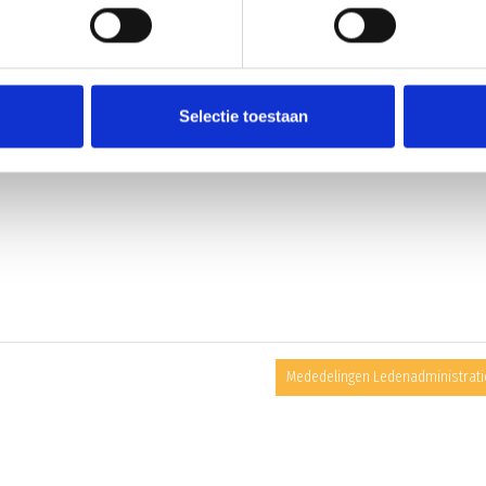
m Veghels’ grootste sportvereniging te ondersteunen.Frank en Marcel van Berlo,
dersteuning van BlauwGeel’38 dan ook gezien als maatschappelijke ondersteunin
en dankbaar draagvlak kent. Van Berlo bedrijfsvloeren evalueren, verfijnen,
ttevredenheid en weet daarom dat ook verbeterprocessen binnen een verenigin
Selectie toestaan
rijfsvloeren aan de club is dan ook een belangrijke en waardevolle te noemen.
Mededelingen Ledenadministrati