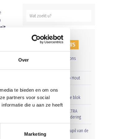
e
n
teit
zeker
id,
RECENT NIEUWS
ngen-
ast.
Groot onderhoud op ons
Over
sportpark
 van
Overwinning op Mierlo Hout
 media te bieden en om ons
Gelijkspel in eerste
 de
ze partners voor social
oefenwedstrijd tweede blok
nformatie die u aan ze heeft
aties
Uitnodiging voor de EXTRA
Algemene Ledenvergadering
Word jij de volgende Pupil van de
Marketing
Week bij BlauwGeel?