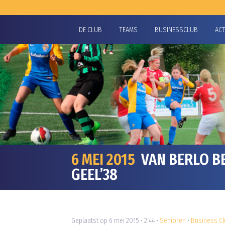
DE CLUB
TEAMS
BUSINESSCLUB
AC
6 MEI 2015
VAN BERLO BE
GEEL’38
Geplaatst op 6 mei 2015 • 2:44 •
Senioren
•
Business Cl