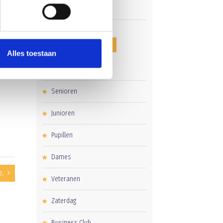
 de
g dat
CATEGORIEËN
g
Alles toestaan
Clubnieuws
Senioren
Junioren
Pupillen
Dames
e,
Veteranen
Zaterdag
Business Club