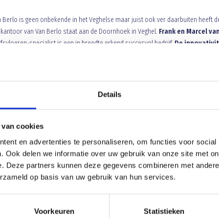
 Berlo is geen onbekende in het Veghelse maar juist ook ver daarbuiten heeft d
kantoor van Van Berlo staat aan de Doornhoek in Veghel.
Frank en Marcel va
fsvloeren-specialist is een in breedte erkend succesvol bedrijf.
De innovativi
vloeren
, reiken tot verder buiten de bekende omgeving. In zowel Nederland als 
competente ‘speler’ in deze markt en wordt door relaties dan ook met tevredenhe
 in ontwikkelingen en kan dat ook door -naast het gebruik van praktische oplossi
, welke na onderzoek van nieuwe technologieën, ook functioneel worden toegep
Details
en aan de eigen producten. Van Berlo bedrijfsvloeren ziet het dan ook als deel
een toegevoegde waarde te creëren voor haar relaties. Dat hierbij een 100%
 van cookies
eringen en natuurlijk ook de afspraken, vind Van Berlo bedrijfsvloeren als
ent en advertenties te personaliseren, om functies voor social
 kwaliteitsnorm, kan hiermee gewerkt worden aan sterke continuïteit. Zoals ook
. Ook delen we informatie over uw gebruik van onze site met on
g in het vaandel worden gevoerd, is men steeds met een hoge standaard en
e. Deze partners kunnen deze gegevens combineren met andere i
tot verbeterprocessen.Dat is ook voor de samenleving van toepassing en prest
erzameld op basis van uw gebruik van hun services.
Voorkeuren
Statistieken