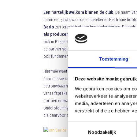
Een hartelijk welkom binnen de club
. De naam Van
naam een grote waarde en betekenis. Het fraaie hoofd
Berlo
zijn terecht trots op hun onderneming. De bedrij
als producent én ontwerper van de industriële 
ook in België. Is Van Berlo bedrijfsvloeren de meest 
dé partner genoemd. Van Berlo wil graag ‘leading’ zijn
ook fundamentele technische principes toe te passen
Toestemming
Hiermee weet Van Berlo belangrijke toevoegingen te do
haar missie om steeds opnieuw, en specifiek gericht, 
Deze website maakt gebruik
betrouwbaarheid past met de bedrijfsprocessen, de lev
We gebruiken cookies om cont
vanzelfsprekend. Mede hierdoor, en natuurlijk de hoge
websiteverkeer te analyseren
normen en waarden van Van Berlo bedrijfsvloeren hoo
media, adverteren en analys
ondersteuning aan het werk die steeds moeten leiden 
verstrekt of die ze hebben v
die daarvoor zijn.
Toestemmingsselectie
Noodzakelijk