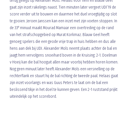
terug gelegd op Alexander Mols. Helaas voor hem en Blauw Geel
gaat zijn inzet rakelings naast. Tien minuten later vergeet UDI’19 de
score verder uit te bouwen en daarmee het duel vroegtijdig op slot
te gooien. Jeroen Janssen kan een inzet met zijn voeten stoppen. In
e
de 33
minuut maakt Mourad Mamaar een overtreding op de rand
van het strafschopgebied op Murat Korkmaz. Blauw Geel heeft
genoeg spelers die een geode vrije trap in huis hebben en dus alle
hens aan dek bij UDI. Alexander Mols neemt plaats achter de bal en
jaagt hem vervolgens snoeihard boven in de Kruising: 2-1. Doelman
v Hoeij kan die bal hooguit allen maar voorbij hebben horen komen.
Nog geen minuut later heeft Alexander Mols een versnelling op de
rechterflank en stuurt hij de bal richting de tweede paal. Helaas gaat
zijn inzet voorlangs en was Guus Peters te laat om de bal een
beslissend tikje in het doel te kunnen geven. Een 2-1 ruststand prijkt
uiteindelijk op het scorebord.