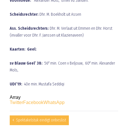
V
oorhoede:
Alexander Mols, Emiel vd Sanden.
Scheidsrechter:
Dhr. M. Boekholt uit Assen
Ass. Scheidsrechters:
Dhr. M. Verlaat uit Emmen en Dhr. Horst
(invaller voor Dhr. F. Janssen uit Klazienaveen)
Kaarten: Geel:
e
e
sv Blauw Geel’ 38:
56
min. Coen v Beljouw,
60
min. Alexander
Mols,
UDI’19:
40e min. Mustafa Seddiqi
Array
Twitter
Facebook
WhatsApp
Spektakelstuk eindigt onbeslist