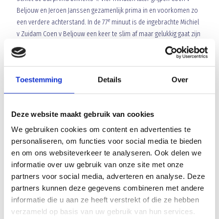
Beljouw en Jeroen Janssen gezamenlijk prima in en voorkomen zo
e
een verdere achterstand. In de 77
minuut is de ingebrachte Michiel
v Zuidam Coen v Beljouw een keer te slim af maar gelukkig gaat zijn
inzet op de paal. Francois Gesthuizen probeert middels wissels
e
nog iets te forceren en in de 79
minuut komt Dirk Kroon in het veld
e
voor Guus Peters. Dan volgen nog doldwaze 15 minuten. In de 83
Toestemming
Details
Over
minuut zet Blauw Geel een snelle en mooie aanval op waarbij
uiteindelijk Sten v Vessem een prima voorzet geeft. Die voorzet
wordt door Alexander Mols in de korte hoek bij de eerste paal
Deze website maakt gebruik van cookies
binnen geschoten: 3-2. De tijd lijkt in het nadeel van Blawu Geel te
werken maar Francois Gesthuizen kiest voor de dood of de
We gebruiken cookies om content en advertenties te
e
gladiolen eant in de 85
minuut vervangt hij verdediger Stephan
personaliseren, om functies voor social media te bieden
e
Dekkers voor aanvaller Nicky Scheepers. De 90
minuut prijkt al op
en om ons websiteverkeer te analyseren. Ook delen we
e
het scorebord als UDI in 1
instantie nog ontsnapt. Een bal wordt
informatie over uw gebruik van onze site met onze
naar voren gepompt, twee keer doorgekopt alvorens Alexander
partners voor social media, adverteren en analyse. Deze
Mols op doel kopt. Zijn kopbal gaat via een UDI verdediger rakelings
partners kunnen deze gegevens combineren met andere
over de lat en Blauw Geel rest nog een corner. Uit deze corner komt
informatie die u aan ze heeft verstrekt of die ze hebben
de bal achterin bij de geheel vrijstaande Emiel vd Sanden die de bal
verzameld op basis van uw gebruik van hun services.