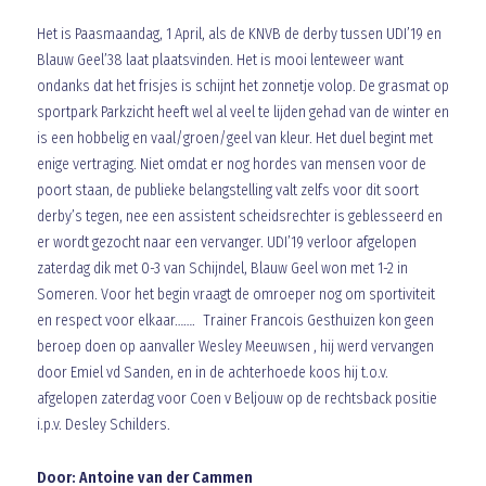
Het is Paasmaandag, 1 April, als de KNVB de derby tussen UDI’19 en
Blauw Geel’38 laat plaatsvinden. Het is mooi lenteweer want
ondanks dat het frisjes is schijnt het zonnetje volop. De grasmat op
sportpark Parkzicht heeft wel al veel te lijden gehad van de winter en
is een hobbelig en vaal/groen/geel van kleur. Het duel begint met
enige vertraging. Niet omdat er nog hordes van mensen voor de
poort staan, de publieke belangstelling valt zelfs voor dit soort
derby’s tegen, nee een assistent scheidsrechter is geblesseerd en
er wordt gezocht naar een vervanger. UDI’19 verloor afgelopen
zaterdag dik met 0-3 van Schijndel, Blauw Geel won met 1-2 in
Someren. Voor het begin vraagt de omroeper nog om sportiviteit
en respect voor elkaar……. Trainer Francois Gesthuizen kon geen
beroep doen op aanvaller Wesley Meeuwsen , hij werd vervangen
door Emiel vd Sanden, en in de achterhoede koos hij t.o.v.
afgelopen zaterdag voor Coen v Beljouw op de rechtsback positie
i.p.v. Desley Schilders.
Door: Antoine van der Cammen