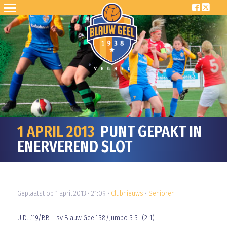
1 APRIL 2013
PUNT GEPAKT IN
ENERVEREND SLOT
Geplaatst op 1 april 2013 • 21:09 •
Clubnieuws
•
Senioren
U.D.I.’19/BB – sv Blauw Geel’ 38/Jumbo 3-3 (2-1)