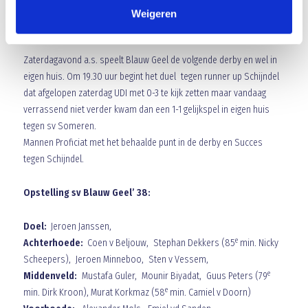
wat het waard is geweest. Het was in ieder geval het vijfde duel op
Weigeren
ri, waarvan de laatste vier uit, zonder nederlaag.
Zaterdagavond a.s. speelt Blauw Geel de volgende derby en wel in
eigen huis. Om 19.30 uur begint het duel tegen runner up Schijndel
dat afgelopen zaterdag UDI met 0-3 te kijk zetten maar vandaag
verrassend niet verder kwam dan een 1-1 gelijkspel in eigen huis
tegen sv Someren.
Mannen Proficiat met het behaalde punt in de derby en Succes
tegen Schijndel.
Opstelling sv Blauw Geel’ 38:
Doel:
Jeroen Janssen,
e
Achterhoede:
Coen v Beljouw, Stephan Dekkers (85
min. Nicky
Scheepers), Jeroen Minneboo, Sten v Vessem,
e
M
iddenveld:
Mustafa Guler, Mounir Biyadat, Guus Peters (79
e
min. Dirk Kroon), Murat Korkmaz (58
min. Camiel v Doorn)