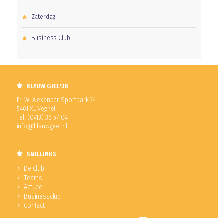
Zaterdag
Business Club
BLAUW GEEL'38
Pr. W. Alexander Sportpark 24
5461 XL Veghel
Tel. (0413) 36 57 04
info@blauwgeel.nl
SNELLINKS
De Club
Teams
Actueel
Businessclub
Contact