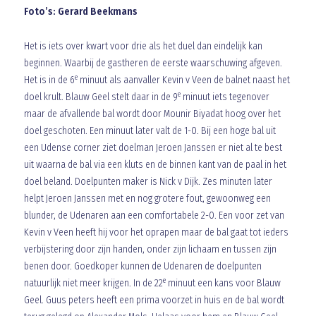
Foto’s: Gerard Beekmans
Het is iets over kwart voor drie als het duel dan eindelijk kan
beginnen. Waarbij de gastheren de eerste waarschuwing afgeven.
e
Het is in de 6
minuut als aanvaller Kevin v Veen de balnet naast het
e
doel krult. Blauw Geel stelt daar in de 9
minuut iets tegenover
maar de afvallende bal wordt door Mounir Biyadat hoog over het
doel geschoten. Een minuut later valt de 1-0. Bij een hoge bal uit
een Udense corner ziet doelman Jeroen Janssen er niet al te best
uit waarna de bal via een kluts en de binnen kant van de paal in het
doel beland. Doelpunten maker is Nick v Dijk. Zes minuten later
helpt Jeroen Janssen met en nog grotere fout, gewoonweg een
blunder, de Udenaren aan een comfortabele 2-0. Een voor zet van
Kevin v Veen heeft hij voor het oprapen maar de bal gaat tot ieders
verbijstering door zijn handen, onder zijn lichaam en tussen zijn
benen door. Goedkoper kunnen de Udenaren de doelpunten
e
natuurlijk niet meer krijgen. In de 22
minuut een kans voor Blauw
Geel. Guus peters heeft een prima voorzet in huis en de bal wordt