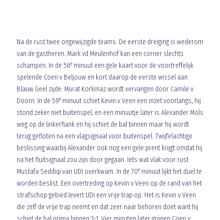
Na de rust twee ongewijzigde teams. De eerste dreiging is wederom
van de gastheren. Mark vd Meulenhof kan een corner slechts
e
schampen. In de 56
minuut een gele kaart voor de voortreffelijk
spelende Coen v Beljouw en kort daarop de eerste wissel aan
Blauw Geel zijde: Murat Korkmaz wordt vervangen door Camile v
e
Doorn. In de 59
minuut schiet Kevin v Veen een inzet voorlangs, hij
stond zeker niet buitenspel, en een minuutje later is Alexander Mols
weg op de linkerflank en hij schiet de bal binnen maar hij wordt
terug gefloten na een vlagsignaal voor buitenspel. Twijfelachtige
beslissing waarbij Alexander ook nog een gele prent krijgt omdat hij
na het fluitsignaal zou zijn door gegaan. Iets wat vlak voor rust
e
Mustafa Seddiqi van UDI overkwam. In de 70
minuut lijkt het duel te
worden beslist. Een overtreding op Kevin v Veen op de rand van het
strafschop gebied levert UDI een vrije trap op. Het is Kevin v Veen
die zelf de vrije trap neemt en dat zeer naar behoren doet want hij
schiet de bal prima binnen:3-1. Vier minuten later grijpen Coen v