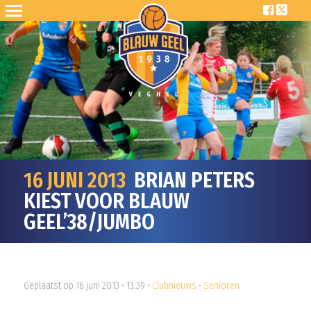
16 JUNI 2013
BRIAN PETERS
KIEST VOOR BLAUW
GEEL’38/JUMBO
Geplaatst op 16 juni 2013 • 13:39 •
Clubnieuws
•
Senioren