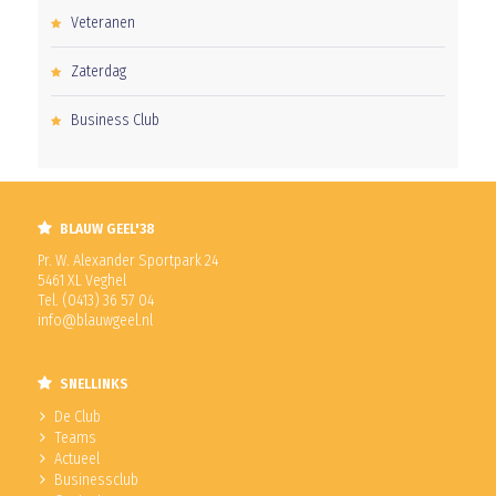
Veteranen
Zaterdag
Business Club
BLAUW GEEL'38
Pr. W. Alexander Sportpark 24
5461 XL Veghel
Tel. (0413) 36 57 04
info@blauwgeel.nl
SNELLINKS
De Club
Teams
Actueel
Businessclub