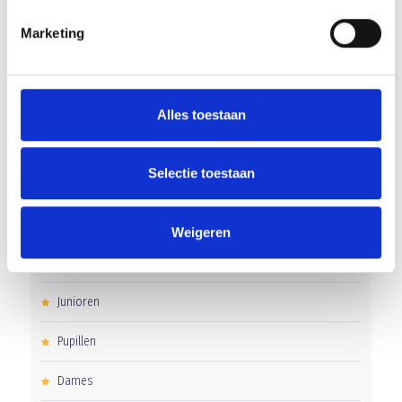
Overwinning op Mierlo Hout
Marketing
Gelijkspel in eerste oefenwedstrijd tweede blok
Uitnodiging voor de EXTRA Algemene Ledenvergadering
Alles toestaan
Selectie toestaan
CATEGORIEËN
Clubnieuws
Weigeren
Senioren
Junioren
Pupillen
Dames