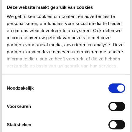
Kunstofkozijn cadeau van Van Pinxteren
Deze website maakt gebruik van cookies
We gebruiken cookies om content en advertenties te
Frans van Leiden Lid van Verdiensten
personaliseren, om functies voor social media te bieden
en om ons websiteverkeer te analyseren. Ook delen we
informatie over uw gebruik van onze site met onze
partners voor social media, adverteren en analyse. Deze
AANMELDEN LID
partners kunnen deze gegevens combineren met andere
informatie die u aan ze heeft verstrekt of die ze hebben
verzameld op basis van uw gebruik van hun services.
Toestemmingsselectie
Noodzakelijk
RECENT NIEUWS
Voorkeuren
‘Méér kansen voor de eigen jeugd’
Groot onderhoud op ons sportpark
Statistieken