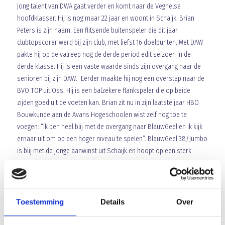
Jong talent van DWA gaat verder en komt naar de Veghelse
hoofdklasser. Hij is nog maar 22 jaar en woont in Schaijk. Brian
Peters is zijn naam. Een flitsende buitenspeler die dit jaar
clubtopscorer werd bij zijn club, met liefst 16 doelpunten. Met DAW
pakte hij op de valreep nog de derde period edit seizoen in de
derde klasse. Hij is een vaste waarde sinds zijn overgang naar de
senioren bij zijn DAW. Eerder maakte hij nog een overstap naar de
BVO TOP uit Oss. Hij is een balzekere flankspeler die op beide
zijden goed uit de voeten kan. Brian zit nu in zijn laatste jaar HBO
Bouwkunde aan de Avans Hogeschoolen wist zelf nog toe te
voegen: “Ik ben heel blij met de overgang naar BlauwGeel en ik kijk
ernaar uit om op een hoger niveau te spelen”. BlauwGeel’38/Jumbo
is blij met de jonge aanwinst uit Schaijk en hoopt op een sterk
optreden in Veghel.
Array
Twitter
Facebook
WhatsApp
Toestemming
Details
Over