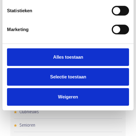
RECENT NIEUWS
Statistieken
Flinke nederlaag in Katwijk
‘Méér kansen voor de eigen jeugd’
Marketing
Groot onderhoud op ons sportpark
Overwinning op Mierlo Hout
Alles toestaan
Gelijkspel in eerste oefenwedstrijd tweede blok
Selectie toestaan
Weigeren
CATEGORIEËN
Clubnieuws
Senioren