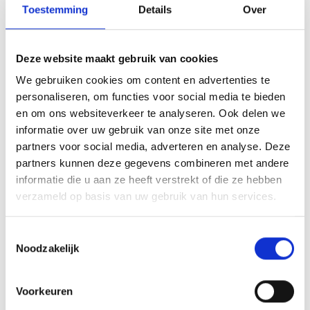
Toestemming
Details
Over
Array
Twitter
Facebook
WhatsApp
Deze website maakt gebruik van cookies
We gebruiken cookies om content en advertenties te
Tenues wassen seizoen 2014/2015
personaliseren, om functies voor social media te bieden
en om ons websiteverkeer te analyseren. Ook delen we
Eenvoudige overwinning, moeizaam scorend
informatie over uw gebruik van onze site met onze
partners voor social media, adverteren en analyse. Deze
partners kunnen deze gegevens combineren met andere
informatie die u aan ze heeft verstrekt of die ze hebben
verzameld op basis van uw gebruik van hun services.
AANMELDEN LID
Toestemmingsselectie
Noodzakelijk
Voorkeuren