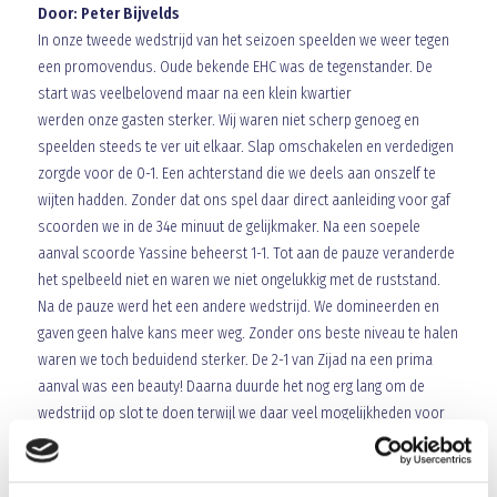
Door: Peter Bijvelds
In onze tweede wedstrijd van het seizoen speelden we weer tegen
een promovendus. Oude bekende EHC was de tegenstander. De
start was veelbelovend maar na een klein kwartier
werden onze gasten sterker. Wij waren niet scherp genoeg en
speelden steeds te ver uit elkaar. Slap omschakelen en verdedigen
zorgde voor de 0-1. Een achterstand die we deels aan onszelf te
wijten hadden. Zonder dat ons spel daar direct aanleiding voor gaf
scoorden we in de 34e minuut de gelijkmaker. Na een soepele
aanval scoorde Yassine beheerst 1-1. Tot aan de pauze veranderde
het spelbeeld niet en waren we niet ongelukkig met de ruststand.
Na de pauze werd het een andere wedstrijd. We domineerden en
gaven geen halve kans meer weg. Zonder ons beste niveau te halen
waren we toch beduidend sterker. De 2-1 van Zijad na een prima
aanval was een beauty! Daarna duurde het nog erg lang om de
wedstrijd op slot te doen terwijl we daar veel mogelijkheden voor
kregen. De 3-1 van Rolf bezegelde het lot van EHC. Een verdiende
overwinning was een feit! Mooi dat we door dit resultaat ons goed
melden en aan vertrouwen winnen!