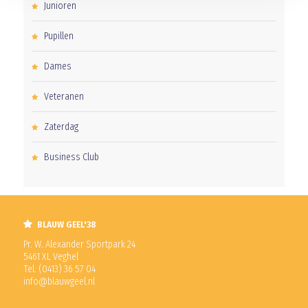
Junioren
Pupillen
Dames
Veteranen
Zaterdag
Business Club
BLAUW GEEL'38
Pr. W. Alexander Sportpark 24
5461 XL Veghel
Tel. (0413) 36 57 04
info@blauwgeel.nl