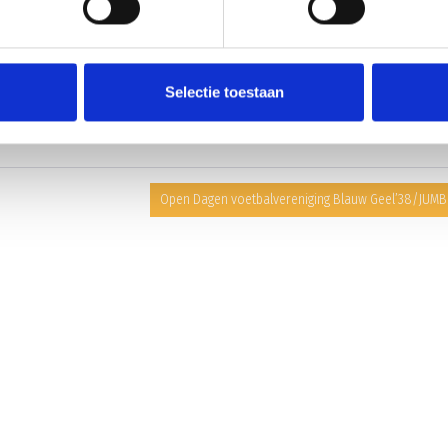
te laten wassen of als er nog vragen zijn kan contact worden opgenomen met
Selectie toestaan
Open Dagen voetbalvereniging Blauw Geel’38/JUM