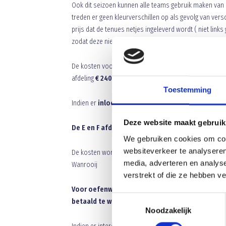
Ook dit seizoen kunnen alle teams gebruik maken van
treden er geen kleurverschillen op als gevolg van vers
prijs dat de tenues netjes ingeleverd wordt ( niet links g
zodat deze niet onnodig mee gewassen wordt. De ten
De kosten voor het compleet wassen van een tenue ( 16
afdeling
€ 240
,– per jaar voor alle competitie en beker
Toestemming
Indien er
inloopshirts
bij zitten bedraagt het
€ 270 pe
Deze website maakt gebruik
De E en F afdeling betalen € 60,– per jaar.
We gebruiken cookies om cont
websiteverkeer te analyseren
De kosten worden
vooraf en bij voorkeur in 1 keer
media, adverteren en analys
Wanrooij
verstrekt of die ze hebben v
Voor oefenwedstrijden dient afzonderlijk afger
Toestemmingsselectie
betaald te worden bij ophalen van de tas. Dit ge
Noodzakelijk