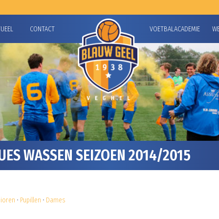
TUEEL
CONTACT
VOETBALACADEMIE
W
ES WASSEN SEIZOEN 2014/2015
nioren
•
Pupillen
•
Dames