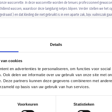
 onze wasserette. In deze wasserette worden de tenues professioneel gewass
chillend wassen, waardoor deze langdurig netjes blijven. Verder stellen we het o
edraaid ) en dat kleding die niet gebruikt is in een aparte zak, bijv. vuilniszak gaa
ues kunnen alleen opgehaald worden door een leider of begeleider van een te
 tot 18 shirts, broekjes en kousen ) bedragen met uitzondering van de E en F
wedstrijden..
Details
r jaar
(
apart wassen
)
 van cookies
ent en advertenties te personaliseren, om functies voor social
. Ook delen we informatie over uw gebruik van onze site met on
, uiterlijk in het weekend van 25 en 26 oktober a.s.
betaald aan Berriette 
e. Deze partners kunnen deze gegevens combineren met andere i
erzameld op basis van uw gebruik van hun services.
ekend te worden. De kosten hiervoor bedragen € 12 per keer en dienen
ldt voor alle teams!!!!
Voorkeuren
Statistieken