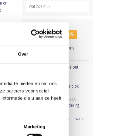
en en
p
t
am.
RECENT NIEUWS
Groot onderhoud op ons
sportpark
Over
Overwinning op Mierlo Hout
Gelijkspel in eerste
 media te bieden en om ons
oefenwedstrijd tweede blok
ze partners voor social
van
nformatie die u aan ze heeft
Uitnodiging voor de EXTRA
Algemene Ledenvergadering
Word jij de volgende Pupil van de
Week bij BlauwGeel?
Marketing