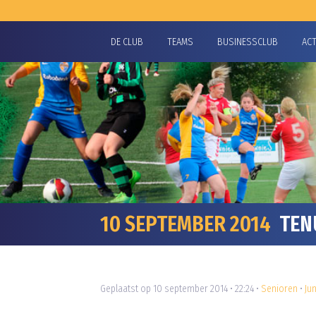
DE CLUB
TEAMS
BUSINESSCLUB
AC
10 SEPTEMBER 2014
TENU
Geplaatst op 10 september 2014 • 22:24 •
Senioren
•
Ju