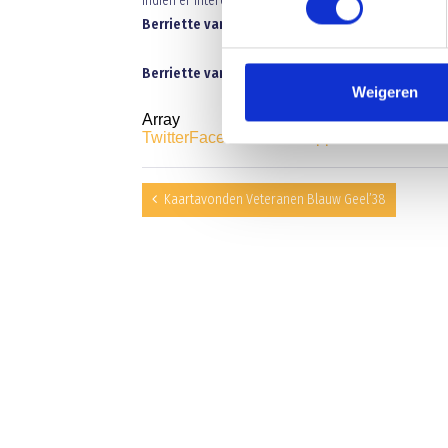
Indien er interesse is om de tenues door Blauw Geel 
Berriette van Wanrooij 06-30398732
Berriette van Wanrooij
Weigeren
Array
Twitter
Facebook
WhatsApp
Kaartavonden Veteranen Blauw Geel’38