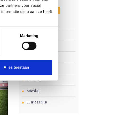
ze partners voor social
 mijn
CATEGORIEËN
nformatie die u aan ze heeft
Clubnieuws
Senioren
Marketing
Junioren
Pupillen
Alles toestaan
Dames
Veteranen
Zaterdag
Business Club