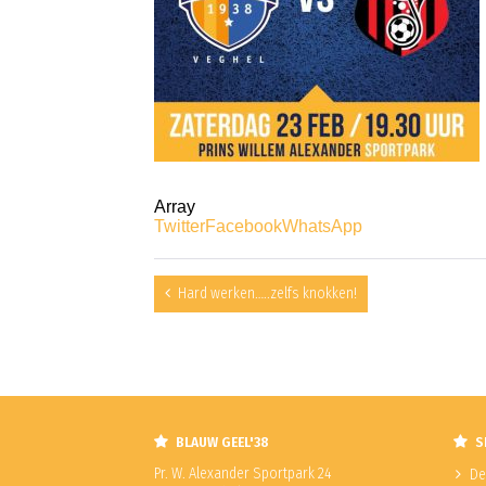
Array
Twitter
Facebook
WhatsApp
Hard werken…..zelfs knokken!
BLAUW GEEL'38
S
Pr. W. Alexander Sportpark 24
De