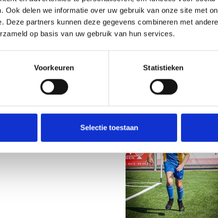
. Ook delen we informatie over uw gebruik van onze site met on
Rosmalen 1. Mijn naam is Pim van Eldonk en ik zit in groep 7 op basisschool t Ven,
e. Deze partners kunnen deze gegevens combineren met andere i
jn favoriete club is PSV en mijn favoriete voetballer is Bergwijn!
erzameld op basis van uw gebruik van hun services.
Voorkeuren
Statistieken
ri
pupil van de week te zijn bij ons Vaandel
tjes en zusjes en opa’s en oma’s van harte
park waar jij je dan moet melden bij de
van Breugel of Karin van Dijk.
Selectie toestaan