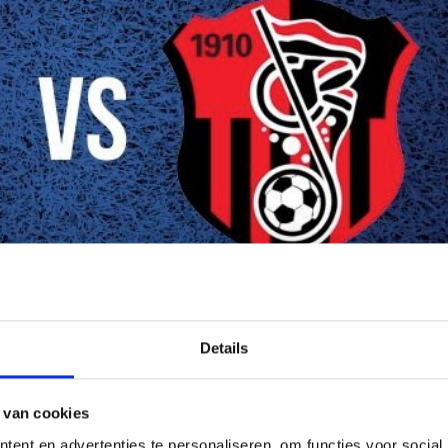
Details
euws
 van cookies
K
ent en advertenties te personaliseren, om functies voor social