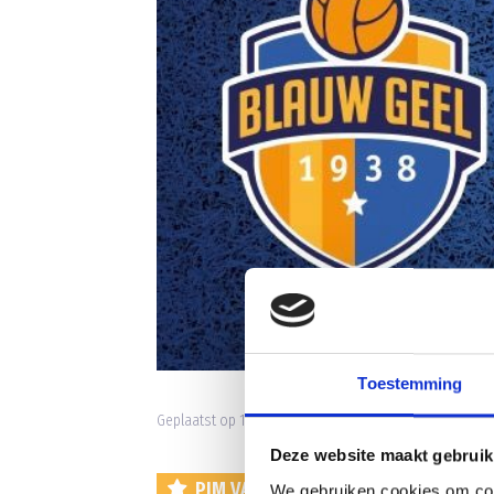
Toestemming
Geplaatst op 18 februari 2019 • 10:45 •
Nieuws
•
Clubni
Deze website maakt gebruik
PIM VAN ELDONK PUPIL VAN DE WEE
We gebruiken cookies om cont