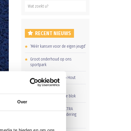
RECENT NIEUWS
‘Méér kansen voor de eigen jeugd’
Groot onderhoud op ons
sportpark
Overwinning op Mierlo Hout
Gelijkspel in eerste
oefenwedstrijd tweede blok
Over
Uitnodiging voor de EXTRA
Algemene Ledenvergadering
 media te bieden en om ons