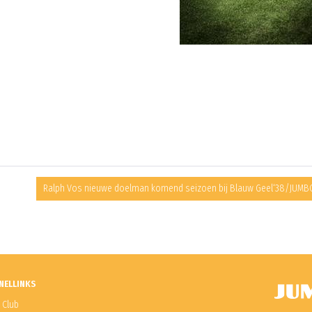
Ralph Vos nieuwe doelman komend seizoen bij Blauw Geel‘38/JUMB
NELLINKS
 Club