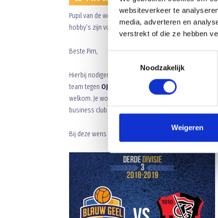
websiteverkeer te analyseren
Pupil van de week bij de wedstrijd: Blauw Geel 1 – OJC 
media, adverteren en analys
hobby’s zijn voetballen, ik speel in JO11-3 en gamen. Mi
verstrekt of die ze hebben v
Beste Pim,
Toestemmingsselectie
Noodzakelijk
Hierbij nodigen wij jou uit om a.s.
zaterdag 23 februa
team tegen
OJC Rosmalen
. Natuurlijk zijn ook broer
welkom. Je wordt om
18:45 uur
verwacht op ons sport
business club waar je zult worden ontvangen door Mia 
Weigeren
Bij deze wens ik jou een hele sportieve middag toe.