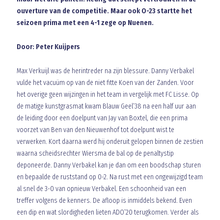
ouverture van de competitie. Maar ook O-23 startte het
seizoen prima met een 4-1 zege op Nuenen.
Door: Peter Kuijpers
Max Verkuijl was de herintreder na zijn blessure. Danny Verbakel
vulde het vacuüm op van de niet fitte Koen van der Zanden. Voor
het overige geen wijzingen in het team in vergelijk met FC Lisse. Op
de matige kunstgrasmat kwam Blauw Geel’38 na een half uur aan
de leiding door een doelpunt van Jay van Boxtel, die een prima
voorzet van Ben van den Nieuwenhof tot doelpunt wist te
verwerken. Kort daarna werd hij onderuit gelopen binnen de zestien
waarna scheidsrechter Wiersma de bal op de penaltystip
deponeerde. Danny Verbakel kan je dan om een boodschap sturen
en bepaalde de ruststand op 0-2. Na rust met een ongewijzigd team
al snel de 3-0 van opnieuw Verbakel. Een schoonheid van een
treffer volgens de kenners. De afloop is inmiddels bekend. Even
een dip en wat slordigheden lieten ADO’20 terugkomen. Verder als