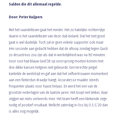
Salden die dit allemaal regelde.
Door: Peter Kuijpers
Met het vaandelteam gaat het minder. Het zo hatelijke rechterrijtje
daarin is het vaandelteam van deze club beland. Dat het niet goed
gaat is wel duidelijk. Toch zal er geen enkele supporter ook maar
één seconde aan gedacht hebben dat de afloop zondag tegen Quick
zo desastreus zou zijn als dat in werkelijkheid was na 90 minuten.
Voor rust had Blauw Geel’38 op voorsprong moeten komen met
drie dikke kansen hetgeen niet gebeurde. Een terechte pingel
kantelde de wedstrijd en gaf aan dat het zelfvertrouwen momenteel
aan een flinterdun draadje hangt. Accuratesse maakte steeds
frequenter plaats voor haast helaas. En werd het een van de
grootste nederlagen van de laatste jaren. Het loopt niet lekker, daar
zeggen we niets verkeerds mee. Het team heeft een klinkende zege
nodig of positief resultaat. Wellicht zaterdag in Oss bij O.S.S.’20 dan
is alles nog mogelijk.