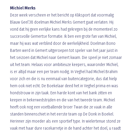
Michiel Merks
Deze week verscheen er het bericht op Kliksport dat voormalig
Blauw Geel’38 doelman Michiel Merks Gemert gaat verlaten. Hij
vond dat hij geen eerlijke kans had gekregen bij de momenteel zo
succesvolle Gemertse formatie. Ik ben een grote fan van Michiel,
maar hij was wat verblind door de werkelijkheid. Doelman Bono
Barten werd in Gemert uitgeroepen tot speler van het jaar juist in
het seizoen dat Michiel naar Gemert kwam. Die speel je niet zomaar
uit het team. Helaas voor ambitieuze keepers, waaronder Michiel,
is er altijd maar een per team nodig. In Veghel had Michiel Brahim
voor zich en die is nu eenmaal van buitencategorie, dus dat hielp
hem ook niet echt. De Boekelaar deed het in Veghel prima en was
hondstrouw in zijn taak. Een harde kont van het bank zitten en
keepen in bekerwedstrijden en die van het tweede team. Michiel
heeft ook nog een voetballende broer Twan die ze vaak in alle
standen binnenschiet in het eerste team op De Donk in Boekel.
Herinner zijn moeder als een sportief type. In wielertenue stond ze
vaak met haar dure racekarretje in de hand achter het doel, u raadt