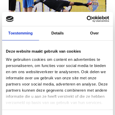
Toestemming
Details
Over
Michiel Merks
Deze website maakt gebruik van cookies
JO 17-1 wint uiteindelijk ruim van UDI-17-1 met 5-1
We gebruiken cookies om content en advertenties te
Voor Geert, Tom, Bob en Stan (grote cast hoor!) moet het een
personaliseren, om functies voor social media te bieden
verademing zijn geweest om na twee zeperds tegen UDI’19 nu een
en om ons websiteverkeer te analyseren. Ook delen we
keer te winnen ‘al was het maar voor de beker’ toch? Opnieuw leek
informatie over uw gebruik van onze site met onze
het mis te gaan toen na twee minuten de bal al achter Jasper lang
partners voor social media, adverteren en analyse. Deze
na een gruwelijk misverstand. Enkele UDI’19 getrouwen riepen toen
partners kunnen deze gegevens combineren met andere
al tien tien. Deze scribent hoopte vurig dat dit Udense ironie was,
informatie die u aan ze heeft verstrekt of die ze hebben
maar ze meende het echt. Dat dit erg overmoedig was bleek al
verzameld op basis van uw gebruik van hun services.
snel.. Talyp maakte gelijk wat ook de ruststand was. Na rust op de
thuisgoal spatte de Udense droom uiteen en sloeg Blauw Geel’38