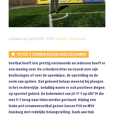
Geplaatst op 2 april 2019 • 20:01 •
Nieuws
•
Clubnieuws
PETER’S CORNER BLAUW GEEL’38/JUMBO
Voetbal heeft iets prettig verslavends en iedereen heeft er
een mening over. De scheidsrechter en vooral over zijn
beslissingen of over de speelwijze, de opstelling en de
vorm van spelers. Dat gebeurd helaas meestal bij ploegen
in het rechterrijtje. Gelukkig waren er ook positieve dingen
op sportief gebied. De bekerwinst van JO 17-1 op UDI’19 die
met 5-1 terug naar Uden werden gestuurd. Vrijdag een
leuke pot vrouwenvoetbal gezien tussen PSV en MSV
Duisburg met redelijke belangstelling. Dank aan Hub