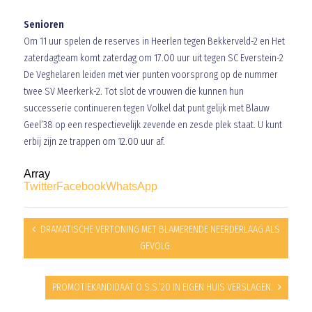
Senioren
Om 11 uur spelen de reserves in Heerlen tegen Bekkerveld-2 en Het
zaterdagteam komt zaterdag om 17.00 uur uit tegen SC Everstein-2
De Veghelaren leiden met vier punten voorsprong op de nummer
twee SV Meerkerk-2. Tot slot de vrouwen die kunnen hun
successerie continueren tegen Volkel dat punt gelijk met Blauw
Geel’38 op een respectievelijk zevende en zesde plek staat. U kunt
erbij zijn ze trappen om 12.00 uur af.
Array
Twitter
Facebook
WhatsApp
DRAMATISCHE VERTONING MET BLAMERENDE NEERDERLAAG ALS
GEVOLG.
PROMOTIEKANDIDAAT O.S.S.’20 IN EIGEN HUIS VERSLAGEN.