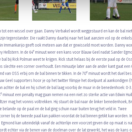
t een wissel over gaan. Danny Verbakel wordt weggestuurd en kan de bal nie
ijn tegenstander. Die raakt Danny daarbij naar het laat aanzien vol op de enkels
imin Immankarijo geeft ook meteen aan dat er gewisseld moet worden. Danny wo
e
y Hellstern. In de 64
minuut weer een kans voor Blauw Geel nadat Sander Egm
al bij Rick Polman weet te krijgen. Rick stuit helaas bij de eerste paal op de Os
us slechte een corner overhoudt. Een minuutje later aan de ander kant gaat een
e
d van OSS erbij om de bal binnen te tikken. In de 70
minuut wordt het duel besl
lauw Geel supporters hoor je op het twitter filmpje het doelpunt al aankondigen (
man achter de bal en hij schiet de bal laag voorbij de muur in de benedenhoek: 0-3
e
8
minuut een penalty mag gaan nemen na een niet zo sterke actie van Edwin Hui
ltzer mag het vonnis voltrekken. Hij stuurt de bal naar de linker benedenhoek, 
e belande op de paal en de bal ging schuin naar buiten terug het veld in. Twee
 corner bij de tweede paal kan pakken voordat de bal binnen getikt kan worden. I
gmond kan uiteindelijk vanaf de achterlijn een voorzet geven die op maat is n
wordt echter via de benen van de doelman over de lat gewerkt, het was de kans o