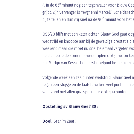
e
4. In de 86
minuut nog een tegenvaller voor Blauw Geel 
grijpt. Zijn vervanger is Yevghenni Marcelli. Scheidsr
e
bij te tellen en fluit vrij snel na de 90
minuut voor het e
OSS’20 blijft met een kater achter, Blauw Geel gaat op
wedstrijd en knoopte aan bij de geweldige prestatie d
weekend maar die moet nu snel helemaal vergeten word
ne die heb je de komende wedstrijden ook gewoon kei 
dat Martijn van Kessel het eerst doelpunt kon maken, zi
Volgende week een zes punten wedstrijd. Blauw Geel moe
tegen een stugge en de laatste weken veel punten hal
vanavond niet allen qua spel maar ook qua punten…..!
Opstelling sv Blauw Geel’ 38:
Doel:
Brahim Zaari,