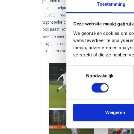
geboden maar helaas schiet hij de bal iets te onbesuis
Toestemming
bij een doelpunt. Uit een corner kan Tony de Groot bij
het veld in waarbij Brahim de bal in tweede instantie k
tegenspeler de bal kan mee nemen om vervolgens af te l
Deze website maakt gebruik
ook naast. Tot aan de rust geen opwindende gebeurt
We gebruiken cookies om cont
weer zo energiek aan het werk te zien. Trainer Bertran
websiteverkeer te analyseren
nog geen reden toe dus dezelfde elf keren terug op he
media, adverteren en analys
probleem voor Brahim.
verstrekt of die ze hebben v
Toestemmingsselectie
Noodzakelijk
Weigeren