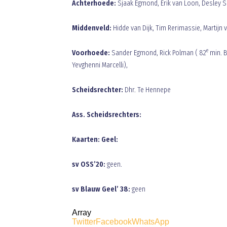
Achterhoede:
Sjaak Egmond, Erik van Loon, Desley S
Middenveld:
Hidde van Dijk, Tim Rerimassie, Martijn 
e
Voorhoede:
Sander Egmond, Rick Polman ( 82
min. B
Yevghenni Marcelli),
Scheidsrechter:
Dhr. Te Hennepe
Ass. Scheidsrechters:
Kaarten: Geel:
sv OSS’20:
geen.
sv Blauw Geel’ 38:
geen
Array
Twitter
Facebook
WhatsApp