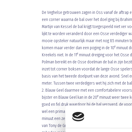
De Veghelse getrouwen zagen in Oss vanaf de aftrap en
een corner waarna de bal over het doel ging bij Brahim
Martijn van Kessel de bal krijgt toegespeeld niet ver vo
lijkt te worden veranderd door een Osse verdediger 
mooie opsteker natuurlijk maar met nog 85 minuten t
e
komen maar verder dan een poging in de 10
minuut di
e
Kreekels niet. In de 11
minuut dreiging voor het Osse doe
Polman bereikt en de Osse doelman de bal in zijn bezit
inzet tot corner boksen voordat de lange Osse spelers
basis van het tweede doelpunt van deze avond. Snel e
meter. Tussen twee verdedigers wet hij zich met de bal 
2. Blauw Geel daarmee met een comfortabelere voorsp
e
bijster en Blauw Geel kan in de 20
minuut weer twee ke
goed en fel druk waardoor hij de bal veroverd, de voor
wel een prima voorzet af, wordt de Osse doelman daard
minuut een zeldzaam foutje van Martijn van Kessel dich
van Tony de Groot net naast. Een minuutje later balve