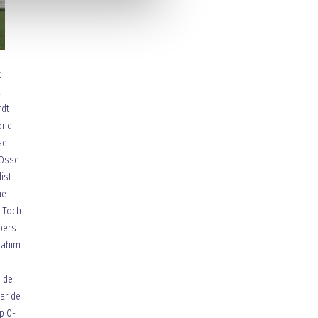
t
.
rdt
ond
se
 Osse
ist.
he
. Toch
bers.
Brahim
n de
aar de
p 0-