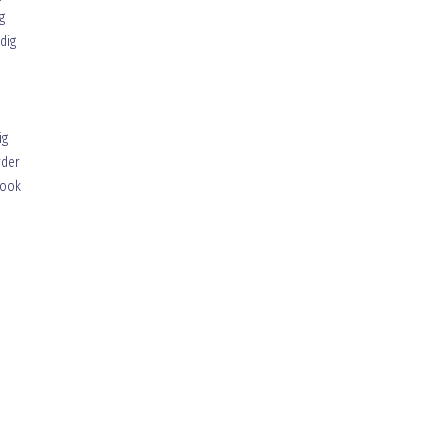
g
dig
ig
rder
 ook