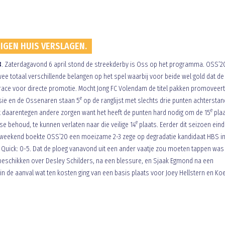
EIGEN HUIS VERSLAGEN.
3
. Zaterdagavond 6 april stond de streekderby is Oss op het programma. OSS’
e totaal verschillende belangen op het spel waarbij voor beide wel gold dat de
e race voor directe promotie. Mocht Jong FC Volendam de titel pakken promoveert
e
isie en de Ossenaren staan 5
op de ranglijst met slechts drie punten achtersta
e
t daarentegen andere zorgen want het heeft de punten hard nodig om de 15
plaa
e
se behoud, te kunnen verlaten naar die veilige 14
plaats. Eerder dit seizoen eind
rig weekend boekte OSS’20 een moeizame 2-3 zege op degradatie kandidaat HBS i
n Quick: 0-5. Dat de ploeg vanavond uit een ander vaatje zou moeten tappen was
r beschikken over Desley Schilders, na een blessure, en Sjaak Egmond na een
in de aanval wat ten kosten ging van een basis plaats voor Joey Hellstern en Ko