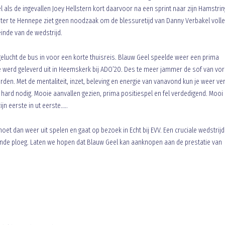
als de ingevallen Joey Hellstern kort daarvoor na een sprint naar zijn Hamstrin
echter te Hennepe ziet geen noodzaak om de blessuretijd van Danny Verbakel volle
inde van de wedstrijd.
gelucht de bus in voor een korte thuisreis. Blauw Geel speelde weer een prima
ie werd geleverd uit in Heemskerk bij ADO’20. Des te meer jammer de sof van vor
en. Met de mentaliteit, inzet, beleving en energie van vanavond kun je weer ve
hard nodig. Mooie aanvallen gezien, prima positiespel en fel verdedigend. Mooi
jn eerste in ut eerste…..
t dan weer uit spelen en gaat op bezoek in Echt bij EVV. Een cruciale wedstrijd
ende ploeg. Laten we hopen dat Blauw Geel kan aanknopen aan de prestatie van