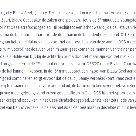
 gretig Blauw Geel, gelukkig. Eerst kansje was dan misschien wel voor de gasth
e
 Zaari, Blauw Geel pakte de zaken energiek aan. Het is de 5
minuut als Youngste
or het Osse strafschopgebied. Hij besluit tot een schot waarbij de bal iets van ri
waarna de bal onhoudbaar door de doelman in de benedenhoek beland: 0-1. Een
e gaan betekend dat nog niets voor het eindresultaat van deze avond. OSS moet
e ruim voorbij het doel van Brahim Zaari gaat komen de mannen van trainer Ber
l als Hidde van Dijk bij de achterlijn prima doorzet maar zijn voorzet niet Rick
e
 kan grabbelen. In de 12
minuut een vrije trap voor OSS’20 maar Brahim Zaari k
e
 de bal kunnen inkoppen. In de 15
minuut staat een ingooi van Blauw Geel aan 
n goed combineren zorgt ervoor dat de bal bij Danny Verbakel komt, rand zestie
vrij te draaien en aalt hij verwoestend uit, de bal in de linkerbovenhoek schieten
rong meer geloof gevend in een goede afloop in Oss. OSS lijkt het spoor even
er dreigend opduiken in het Osse strafschopgebied. Eerste keer zet Hidde van D
zet van Danny Verbakel is helaas niet goed genoeg maar in diezelfde minuut lever
e
oor verrast maar helaas ook Rick Polman want die kan er net niet bij. In de 25
t bij zijn eigen strafschopgebied maar gelukkig voor hem en Blauw Geel gaat de 
rlies van OSS op eigen helft waarbij Rick Polman een goede afrondingskans word
e