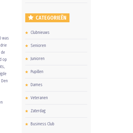
CATEGORIEËN
Clubnieuws
20 was
 drie
Senioren
 de
Junioren
nd op
ts,
Pupillen
igde
n Den
Dames
Veteranen
en
Zaterdag
Business Club