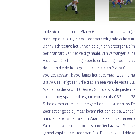
e
In de 56
minuut moet Blauw Geel dan noodgedwongen to
meer op doel krijgen door een verdedigende actie van z
Danny schreeuwt het uit van de pijn en verzorger No
per brancard van het veld gehaald. Zijn vervanger is Joe
Hidde van Dijk had aangespeeld en laatst genoemde de b
doelman die de hoek goed dicht hield en Blauw Geel d
voorzet gevaarlijk voorlangs het doel maar was nieman
Blauw Geel krijgt een vrije trap en een van de vaste B
Mia: let op die scoort). Desley Schilders is de juiste 
lijkt het nog spannend te gaan worden als OSS in de 7
Scheidsrechter te Hennepe geeft een penalty en Jos Pe
Zaar zat er goed bij maar kwam niet aan de bal want di
minuten later is het Brahim Zaari die een inzet na een
e
84
minuut weer een mooie Blauw Geel aanval. Sander E
geheel vrijstaande Hidde van Dijk. De inzet van Hidde 