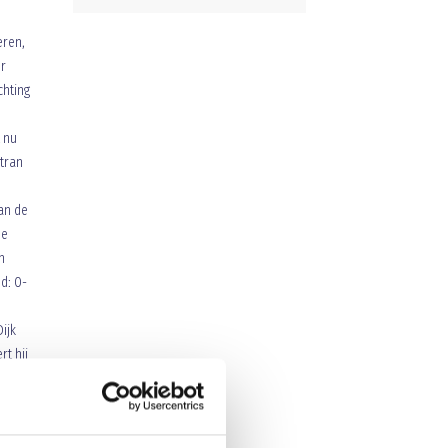
eren,
r
chting
 nu
tran
an de
de
n
d: 0-
ijk
t hij
inzet
t