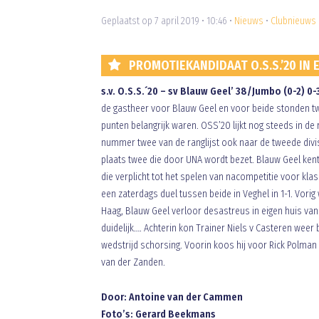
Geplaatst op 7 april 2019 • 10:46 •
Nieuws
•
Clubnieuws
PROMOTIEKANDIDAAT O.S.S.’20 IN 
s.v. O.S.S.´20 – sv Blauw Geel’ 38/Jumbo (0-2) 0-
de gastheer voor Blauw Geel en voor beide stonden twe
punten belangrijk waren. OSS’20 lijkt nog steeds in d
nummer twee van de ranglijst ook naar de tweede div
plaats twee die door UNA wordt bezet. Blauw Geel ken
die verplicht tot het spelen van nacompetitie voor klas
een zaterdags duel tussen beide in Veghel in 1-1. Vo
Haag, Blauw Geel verloor desastreus in eigen huis va
duidelijk…. Achterin kon Trainer Niels v Casteren wee
wedstrijd schorsing. Voorin koos hij voor Rick Polman 
van der Zanden.
Door: Antoine van der Cammen
Foto’s: Gerard Beekmans