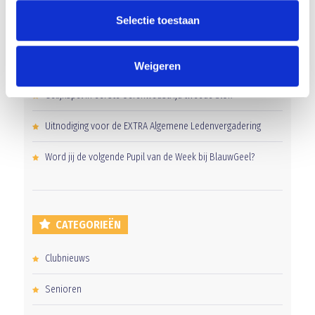
RECENT NIEUWS
Selectie toestaan
Groot onderhoud op ons sportpark
Overwinning op Mierlo Hout
Weigeren
Gelijkspel in eerste oefenwedstrijd tweede blok
Uitnodiging voor de EXTRA Algemene Ledenvergadering
Word jij de volgende Pupil van de Week bij BlauwGeel?
CATEGORIEËN
Clubnieuws
Senioren