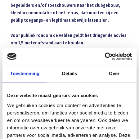
begeleiders en/of toeschouwers naar het clubgebouw,
kleedaccommodatie of het terras, dan moeten zij een
geldig toegangs- en legitimatiebewijs laten zien.
Voor publiek rondom de velden geldt het dringende advies
om 1,5 meter afstand aan te houden.
Natuurlijk gelden ook de basisregels tegen verdere verspreiding
van het coronavirus:
Toestemming
Details
Over
Bij klachten: blijf thuis en laat u direct testen
1,5 meter is een veilige afstand
Deze website maakt gebruik van cookies
Was vaak uw handen
Hoest of nies in uw elleboog
We gebruiken cookies om content en advertenties te
Schud geen handen
personaliseren, om functies voor social media te bieden
en om ons websiteverkeer te analyseren. Ook delen we
Wij vertrouwen erop dat iedereen zich aan de maatregelen zal
informatie over uw gebruik van onze site met onze
houden. Alleen als iedereen zich strikt aan deze regels houdt,
partners voor social media, adverteren en analyse. Deze
kunnen we verantwoord blijven sporten.