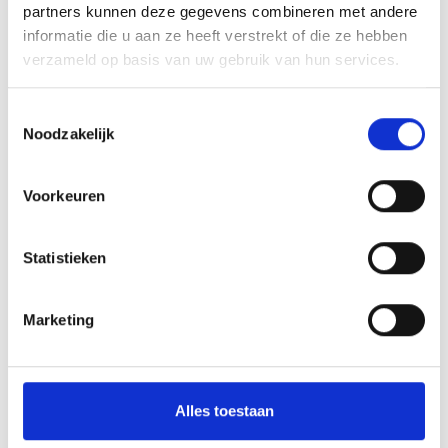
partners kunnen deze gegevens combineren met andere
informatie die u aan ze heeft verstrekt of die ze hebben
Array
Twitter
Facebook
WhatsApp
verzameld op basis van uw gebruik van hun services.
Toestemmingsselectie
Peter’s Corner Blauw Geel’38/JUMBO
Noodzakelijk
Stewards gevraagd!
Voorkeuren
Statistieken
AANMELDEN LID
Marketing
Alles toestaan