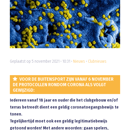
Geplaatst op 5 november 2021 • 10:31 •
Nieuws
•
Clubnieuws
VOOR DE BUITENSPORT ZIJN VANAF 6 NOVEMBER
DE PROTOCOLLEN RONDOM CORONA ALS VOLGT
GEWIJZIGD:
Iedereen vanaf 18 jaar en ouder die het clubgebouw en/of
terras betreedt dient een geldig coronatoegangsbewijs te
tonen.
Tegelijkertijd moet ook een geldig legitimatiebewijs
getoond worden! Met andere woorden: gaan spelers,