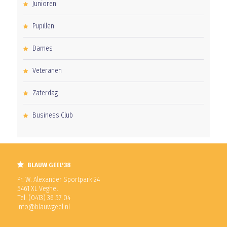
Junioren
Pupillen
Dames
Veteranen
Zaterdag
Business Club
BLAUW GEEL'38
Pr. W. Alexander Sportpark 24
5461 XL Veghel
Tel. (0413) 36 57 04
info@blauwgeel.nl