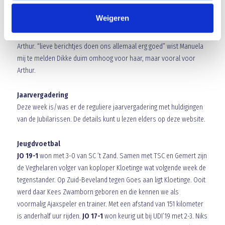
onze aller Manuela en haar gezin. Deze week kreeg haar man Arthur
Weigeren
een nare uitslag van de scan die bij hem is gemaakt. Vrijdag wordt
in Tilburg gekeken wat de behandelingsprocedure gaat worden voor
Arthur. “lieve berichtjes doen ons allemaal erg goed” wist Manuela
mij te melden Dikke duim omhoog voor haar, maar vooral voor
Arthur.
Jaarvergadering
Deze week is/was er de reguliere jaarvergadering met huldigingen
van de Jubilarissen. De details kunt u lezen elders op deze website.
Jeugdvoetbal
JO 19-1
won met 3-0 van SC ’t Zand. Samen met TSC en Gemert zijn
de Veghelaren volger van koploper Kloetinge wat volgende week de
tegenstander. Op Zuid-Beveland tegen Goes aan ligt Kloetinge. Ooit
werd daar Kees Zwamborn geboren en die kennen we als
voormalig Ajaxspeler en trainer. Met een afstand van 151 kilometer
is anderhalf uur rijden.
JO 17-1
won keurig uit bij UDI’19 met 2-3. Niks