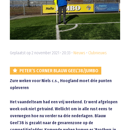
Geplaatst op 2 november 2021 • 20:33 •
Nieuws
•
Clubnieuws
PETER’S CORNER BLAUW GEEL’38/JUMBO
Zure weken voor Niels c.s., Hoogland moet drie punten
opleveren
Het vaandelteam had een vrij weekend. Er werd afgelopen
week ook niet getraind. Wellicht om in alle rust eens te
overwegen hoe nu verder na drie nederlagen. Blauw
Geel’38 is gezakt naar de gevarenzone op de
competitieladder. Komende weken komen er ‘Brothers in