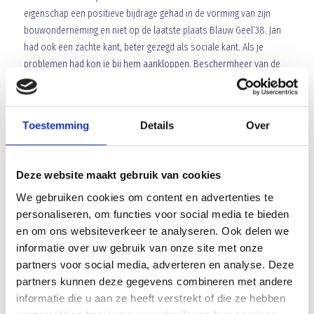
eigenschap een positieve bijdrage gehad in de vorming van zijn
bouwonderneming en niet op de laatste plaats Blauw Geel’38. Jan
had ook een zachte kant, beter gezegd als sociale kant. Als je
problemen had kon je bij hem aankloppen. Beschermheer van de
vogelvereniging en hoeveel clubs of instellingen klopte bij hem
zelden ter vergeefs op de deur. Hij liet je nooit vallen en bood met
dezelfde doortastendheid hulp waar dat nodig was. Hij heeft zijn
Toestemming
Details
Over
hart op de juiste plek luidt het spreekwoord. Jan had dat
spreekwoordelijk ook, alleen liet hem datzelfde hart op 29 oktober
2006 op de golfbaan in Nistelrode lelijk in de steek.
Deze website maakt gebruik van cookies
We gebruiken cookies om content en advertenties te
Dingen en feitjes
personaliseren, om functies voor social media te bieden
Een naar schrikbericht uit Erp waar Emiel van der Sanden op de
en om ons websiteverkeer te analyseren. Ook delen we
doelman van FC Eindhoven botste. Gevolg een kaak en neusbreuk.
informatie over uw gebruik van onze site met onze
Hij werd met de ambulance afgevoerd van Sportpark Den Uil. Emiel
partners voor social media, adverteren en analyse. Deze
werd zondag al geopereerd en is inmiddels weer aan zijn herstel
partners kunnen deze gegevens combineren met andere
begonnen. We wensen hem natuurlijk alle beterschap toe. We zagen
informatie die u aan ze heeft verstrekt of die ze hebben
ook dat Milan Raijmaekers deze week twee maal scoorde voor