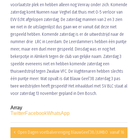
voorlaatste plek en hebben alleen nog Venray onder zich. Komende
zaterdag komt Nuenen naar Veghel dat thuis met 0-5 verloor van
EVV Echt afgelopen zaterdag. De zaterdag mannen van 2 en 3 zien
we niet in de uitslagenlijst dus gaan we er vanuit dat deze niet
gespeeld hebben. Komende zaterdag is er de uitwedstrijd naar de
nummer drie LRC in Leerdam. De Leerdammers hebben één puntje
meer, maar een duel meer gespeeld. Dinsdag was er nog het
bekerpotje in Almkerk tegen de club van gelijke naam. Zaterdag 3
speelde eveneens niet en hebben komende zaterdag een
thuiswedstrijd tegen Zwaluw VFC. De Vughtenaren hebben slechts
één puntje meer. Wat opvalt is dat Blauw Geel’38 zaterdag 3 pas
twee wedstrijden heeft gespeeld! Het inhaalduel met SV BLC staat al
voor zaterdag 13 november gepland in Den Bosch.
Array
Twitter
Facebook
WhatsApp
Open Dagen voetbalvereniging BlauwGeel’38/JUMBO vanaf 16