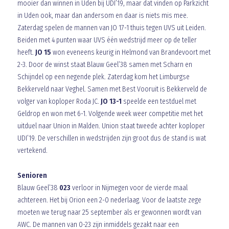
mooier dan winnen in Uden bij UDI’19, maar dat vinden op Parkzicht
in Uden ook, maar dan andersom en daar is niets mis mee.
Zaterdag spelen de mannen van JO 17-1 thuis tegen UVS uit Leiden.
Beiden met 4 punten waar UVS één wedstrijd meer op de teller
heeft.
JO 15
won eveneens keurig in Helmond van Brandevoort met
2-3. Door de winst staat Blauw Geel’38 samen met Scharn en
Schijndel op een negende plek. Zaterdag kom het Limburgse
Bekkerveld naar Veghel. Samen met Best Vooruit is Bekkerveld de
volger van koploper Roda JC.
JO 13-1
speelde een testduel met
Geldrop en won met 6-1. Volgende week weer competitie met het
uitduel naar Union in Malden. Union staat tweede achter koploper
UDI’19. De verschillen in wedstrijden zijn groot dus de stand is wat
vertekend.
Senioren
Blauw Geel’38
023
verloor in Nijmegen voor de vierde maal
achtereen. Het bij Orion een 2-0 nederlaag. Voor de laatste zege
moeten we terug naar 25 september als er gewonnen wordt van
AWC. De mannen van 0-23 zijn inmiddels gezakt naar een