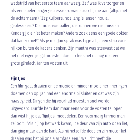
wedstrijd van het eerste team aanwezig. Zelf was ik verzorger en
als een speler langer geblesseerd was sprak hij me aan (altijd met
de achternaam) “Zeg Kuijpers, hoe lang is Jansen nou al
geblesseerd? Die moet voetballen, die kunnen we niet missen.
Kende gij die niet beter maken? Anders zoek eens een goeie dokter,
dat kan zo niet!” Als je met Jan sprak was hij je altijd een stap voor
hij kon buiten de kaders denken. Zijn mantra was steevast dat we
het met eigen jeugd moesten doen. Ik lees het nu nog met een
grote glimlach, Jan ten voeten uit.
Fijntjes
Een film gaat draaien en de mooie en minder mooie herinneringen
doemen dan op. Jan had een enorme bijsluiter en dat was zijn
haastigheid. Dingen die hij voorhad moesten snel worden
uitgevoerd. Durfde hem dan maar eens voor de voeten te lopen
dan wist hij je dat ‘fijntjes’ mededelen. Een voormalig timmerman
zei ooit:. “Als hij op het werk kwam, de deur van zijn auto open liet,
dan ging maar aan de kant. Als hij hetzelfde deed en zijn motor liet
draaien was het bij ons alarmfase een.” Wellicht heeft die