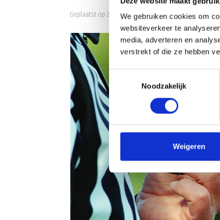
Deze website maakt gebruik
Geplaatst op 25 september 2023 • 10:32 •
Nieuws
•
Clu
We gebruiken cookies om cont
websiteverkeer te analyseren
media, adverteren en analys
verstrekt of die ze hebben v
Toestemmingsselectie
Noodzakelijk
Weigeren