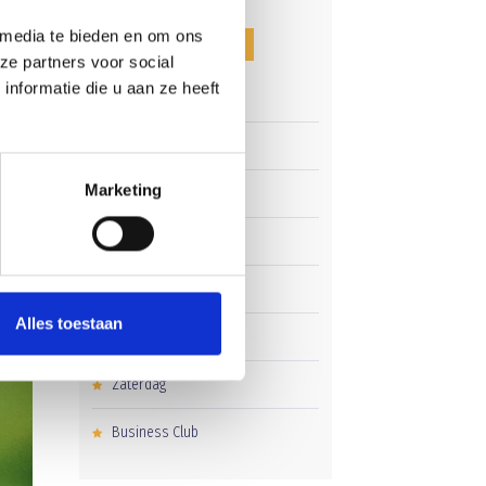
 media te bieden en om ons
CATEGORIEËN
ze partners voor social
nformatie die u aan ze heeft
Clubnieuws
Senioren
Marketing
Junioren
Pupillen
Dames
Alles toestaan
Veteranen
Zaterdag
Business Club