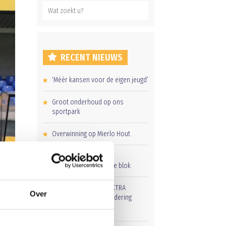
RECENT NIEUWS
‘Méér kansen voor de eigen jeugd’
Groot onderhoud op ons
sportpark
Overwinning op Mierlo Hout
Gelijkspel in eerste
oefenwedstrijd tweede blok
Uitnodiging voor de EXTRA
Over
Algemene Ledenvergadering