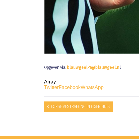
Opgeven via:
blauwgeel-1@blauwgeel.n
l
Array
Twitter
Facebook
WhatsApp
FORSE AFSTRAFFING IN EIGEN HUIS