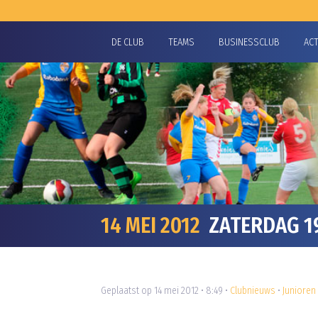
DE CLUB
TEAMS
BUSINESSCLUB
AC
14 MEI 2012
ZATERDAG 19
Geplaatst op 14 mei 2012 • 8:49 •
Clubnieuws
•
Junioren