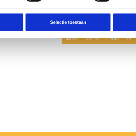
Selectie toestaan
Blauw Geel 2 eindigt seizoen met nederla