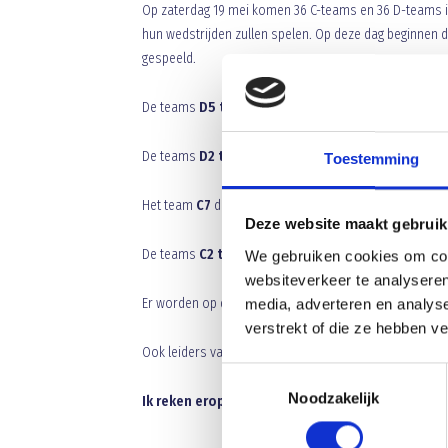
Op zaterdag 19 mei komen 36 C-teams en 36 D-teams i
hun wedstrijden zullen spelen. Op deze dag beginnen 
gespeeld.
De teams
D5 tm D10
dienen om
08.30 uur
aanwezig t
De teams
D2 tm D4
dienen om
12.30 uur
aanwezig te 
Toestemming
Het team
C7
dient om
12.30 uur
aanwezig te zijn, eind
Deze website maakt gebruik
De teams
C2 tm C6
dienen om
16.30 uur
aanwezig te 
We gebruiken cookies om cont
websiteverkeer te analyseren
Er worden op deze dag
GEEN
intrapballen uitgegeven.
media, adverteren en analys
verstrekt of die ze hebben v
Ook leiders van Blauw Geel dienen
10 Euro borg
te be
Toestemmingsselectie
Noodzakelijk
Ik reken erop dat de groespleiders deze dag aan