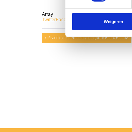
Array
Twitter
Facebook
WhatsApp
Weigeren
Grandioze seizoen afsluiting voor Blauw Geel’38