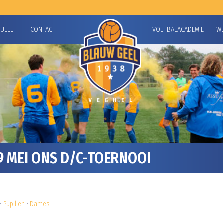
TUEEL
CONTACT
VOETBALACADEMIE
W
 MEI ONS D/C-TOERNOOI
•
Pupillen
•
Dames