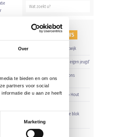
tie
r
RECENT NIEUWS
Flinke nederlaag in Katwijk
Over
‘Méér kansen voor de eigen jeugd’
Groot onderhoud op ons
 media te bieden en om ons
sportpark
ze partners voor social
nformatie die u aan ze heeft
Overwinning op Mierlo Hout
Gelijkspel in eerste
oefenwedstrijd tweede blok
Marketing