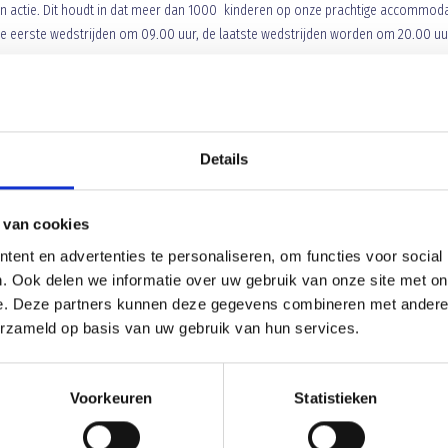
n actie. Dit houdt in dat meer dan 1000 kinderen op onze prachtige accommoda
de eerste wedstrijden om 09.00 uur, de laatste wedstrijden worden om 20.00 uu
e zijn, einde toernooi rond 12.15 uur.
zijn, einde toernooi rond 16.15 uur.
Details
e toernooi rond 16.15 uur.
 van cookies
zijn, einde toernooi rond 20.15 uur.
ent en advertenties te personaliseren, om functies voor social
. Ook delen we informatie over uw gebruik van onze site met on
e. Deze partners kunnen deze gegevens combineren met andere i
erzameld op basis van uw gebruik van hun services.
talen voor sleutel kleedlokaal.
Voorkeuren
Statistieken
wezig zijn.