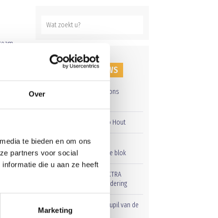
 team.
er de
RECENT NIEUWS
Groot onderhoud op ons
Over
sportpark
Overwinning op Mierlo Hout
 media te bieden en om ons
Gelijkspel in eerste
E1
ze partners voor social
oefenwedstrijd tweede blok
nformatie die u aan ze heeft
Uitnodiging voor de EXTRA
Algemene Ledenvergadering
Word jij de volgende Pupil van de
Marketing
Week bij BlauwGeel?