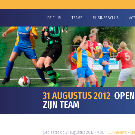
DE CLUB
TEAMS
BUSINESSCLUB
AC
31 AUGUSTUS 2012
OPEN 
ZIJN TEAM
Geplaatst op 31 augustus 2012 • 9:00 •
Clubnieuws
•
Ju