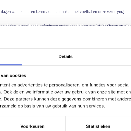
 dagen waar kinderen kennis kunnen maken met voetbal en onze vereniging.
en deden verschillende oefeningen onder begeleiding van Patrick Cissen en zijn
escoord. Langs de lijn genoten de ouders, broertjes, zusjes, vriendjes, opa’s en
le kinderen een welverdiende ijsco en Blauw-Geel ’38/JUMBO hoopt van harte dat 
aanwezig zullen zijn. De kinderen worden steeds verwacht om 09.45 uur en de
st: hartelijk welkom vanaf komende zaterdag.
Details
 van cookies
ent en advertenties te personaliseren, om functies voor social
ROFFEL Catering sponsor meisjes 
. Ook delen we informatie over uw gebruik van onze site met on
e. Deze partners kunnen deze gegevens combineren met andere i
erzameld op basis van uw gebruik van hun services.
Voorkeuren
Statistieken