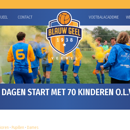
TUEEL
CONTACT
VOETBALACADEMIE
W
DAGEN START MET 70 KINDEREN O.L.V
nioren
•
Pupillen
•
Dames