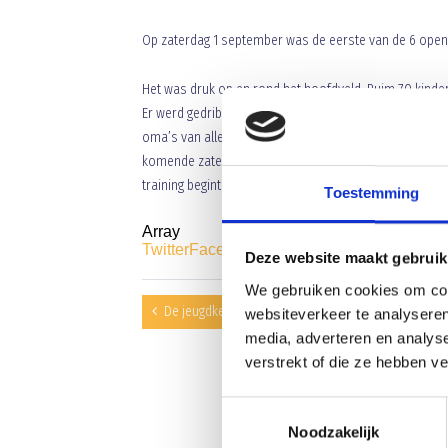
Op zaterdag 1 september was de eerste van de 6 open
Het was druk op en rond het hoofdveld. Ruim 70 kinder
Er werd gedribbeld, gekopt , geschoten en regelmatig g
oma’s van alle activiteiten. Na afloop was er voor al
komende zaterdagen wederom veel voetballiefhebbers 
training begint om 10.00 uur. En ben je nog niet gewee
Toestemming
Array
Twitter
Facebook
WhatsApp
Deze website maakt gebruik
We gebruiken cookies om cont
De jeugdkeeper training op woensdag
websiteverkeer te analyseren
media, adverteren en analys
verstrekt of die ze hebben v
Toestemmingsselectie
Noodzakelijk