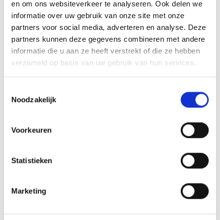
en om ons websiteverkeer te analyseren. Ook delen we
informatie over uw gebruik van onze site met onze
partners voor social media, adverteren en analyse. Deze
partners kunnen deze gegevens combineren met andere
informatie die u aan ze heeft verstrekt of die ze hebben
verzameld op basis van uw gebruik van hun services.
RECENT NIEUWS
Toestemmingsselectie
‘Méér kansen voor de eigen jeugd’
Noodzakelijk
Groot onderhoud op ons sportpark
Voorkeuren
Overwinning op Mierlo Hout
Gelijkspel in eerste oefenwedstrijd tweede blok
Statistieken
Uitnodiging voor de EXTRA Algemene Ledenvergadering
Marketing