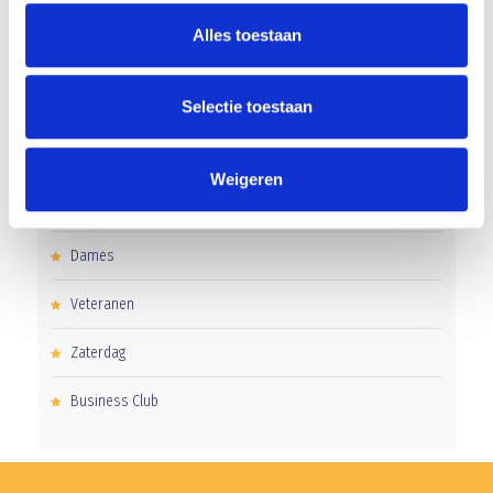
CATEGORIEËN
Alles toestaan
Clubnieuws
Selectie toestaan
Senioren
Junioren
Weigeren
Pupillen
Dames
Veteranen
Zaterdag
Business Club