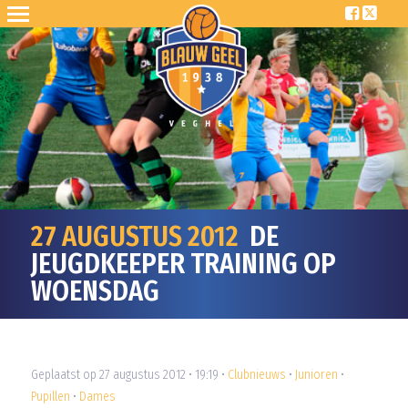
27 AUGUSTUS 2012
DE
JEUGDKEEPER TRAINING OP
WOENSDAG
Geplaatst op 27 augustus 2012 • 19:19 •
Clubnieuws
•
Junioren
•
Pupillen
•
Dames