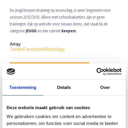
De jeugd keeperstraining op woensdag, is weer begonnen voor
seizoen 2012/2013. Alleen met schoolvakanties zijn er geen
trainingen. Kijk op website voor nieuws items, dat staat bij de
categorie
JEUGD
en dan rubriek
keepers
.
Array
Twitter
Facebook
WhatsApp
Reunie Kampstafleden 40 jaar pupillenkamp
Open Dagen start met 70 kinderen o.l.v. Patrick Cissen en zijn
Toestemming
Details
Over
team
Deze website maakt gebruik van cookies
We gebruiken cookies om content en advertenties te
AANMELDEN LID
personaliseren, om functies voor social media te bieden