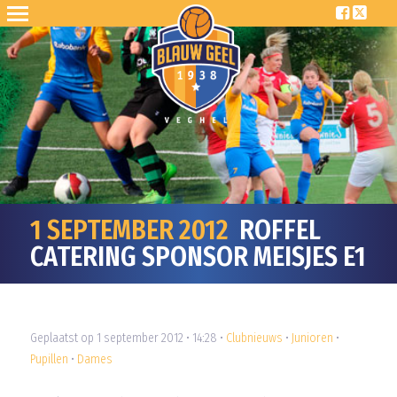
1 SEPTEMBER 2012
ROFFEL
CATERING SPONSOR MEISJES E1
Geplaatst op 1 september 2012 • 14:28 •
Clubnieuws
•
Junioren
•
Pupillen
•
Dames