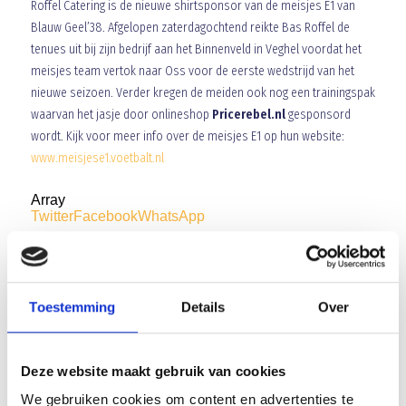
Roffel Catering is de nieuwe shirtsponsor van de meisjes E1 van
Blauw Geel’38. Afgelopen zaterdagochtend reikte Bas Roffel de
tenues uit bij zijn bedrijf aan het Binnenveld in Veghel voordat het
meisjes team vertok naar Oss voor de eerste wedstrijd van het
nieuwe seizoen. Verder kregen de meiden ook nog een trainingspak
waarvan het jasje door onlineshop
Pricerebel.nl
gesponsord
wordt. Kijk voor meer info over de meisjes E1 op hun website:
www.meisjese1.voetbalt.nl
Array
Twitter
Facebook
WhatsApp
Open Dagen start met 70 kinderen o.l.v. Patrick Cissen en zijn
team
Toestemming
Details
Over
X-talent nieuw sponsor Blauw Geel C4
Deze website maakt gebruik van cookies
We gebruiken cookies om content en advertenties te