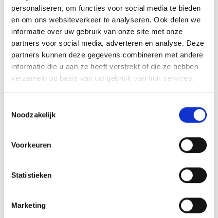
personaliseren, om functies voor social media te bieden
en om ons websiteverkeer te analyseren. Ook delen we
AANMELDEN LID
informatie over uw gebruik van onze site met onze
partners voor social media, adverteren en analyse. Deze
partners kunnen deze gegevens combineren met andere
informatie die u aan ze heeft verstrekt of die ze hebben
verzameld op basis van uw gebruik van hun services.
RECENT NIEUWS
Toestemmingsselectie
Noodzakelijk
‘Méér kansen voor de eigen jeugd’
Groot onderhoud op ons sportpark
Voorkeuren
Overwinning op Mierlo Hout
Statistieken
Gelijkspel in eerste oefenwedstrijd tweede blok
Marketing
Uitnodiging voor de EXTRA Algemene Ledenvergadering