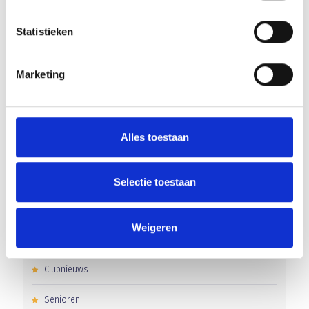
RECENT NIEUWS
Statistieken
‘Méér kansen voor de eigen jeugd’
Marketing
Groot onderhoud op ons sportpark
Overwinning op Mierlo Hout
Alles toestaan
Gelijkspel in eerste oefenwedstrijd tweede blok
Uitnodiging voor de EXTRA Algemene Ledenvergadering
Selectie toestaan
Weigeren
CATEGORIEËN
Clubnieuws
Senioren