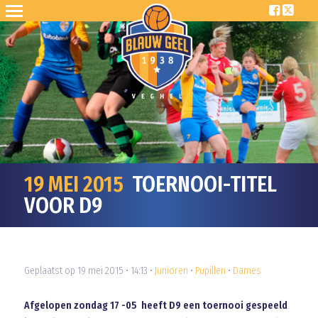
19 MEI 2015
TOERNOOI-TITEL
VOOR D9
Geplaatst op 19 mei 2015 • 14:13 •
Junioren
•
Pupillen
•
Dames
Afgelopen zondag 17 -05 heeft D9 een toernooi gespeeld