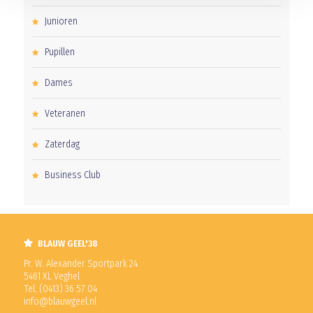
Junioren
Pupillen
Dames
Veteranen
Zaterdag
Business Club
BLAUW GEEL'38
Pr. W. Alexander Sportpark 24
5461 XL Veghel
Tel. (0413) 36 57 04
info@blauwgeel.nl