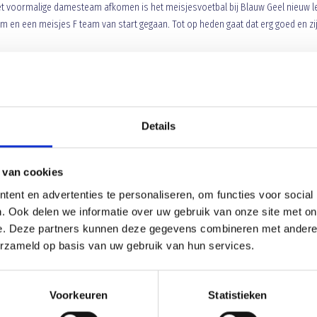
 het voormalige damesteam afkomen is het meisjesvoetbal bij Blauw Geel nieuw l
m en een meisjes F team van start gegaan. Tot op heden gaat dat erg goed en zi
anks de wat mindere resultaten laten zij zich niet aan de kant zetten. Dat
j Pennings om het meisjes D team te voorzien van een geheel nieuw tenue. Ho
nen was het opnieuw opstarten van de meisjes afdeling een goede gelegenheid vo
Details
e
 van cookies
ent en advertenties te personaliseren, om functies voor social
. Ook delen we informatie over uw gebruik van onze site met on
e. Deze partners kunnen deze gegevens combineren met andere i
erzameld op basis van uw gebruik van hun services.
Wim Verwegen krijgt Penning van Verdiens
Voorkeuren
Statistieken