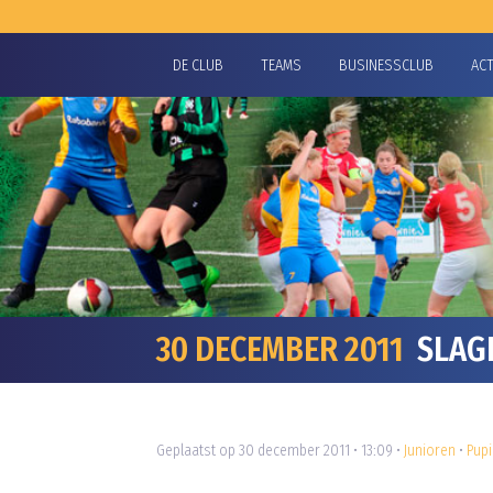
DE CLUB
TEAMS
BUSINESSCLUB
AC
30 DECEMBER 2011
SLAGE
Geplaatst op 30 december 2011 • 13:09 •
Junioren
•
Pupi