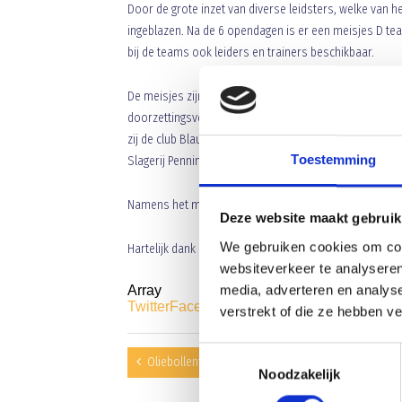
Door de grote inzet van diverse leidsters, welke van
ingeblazen. Na de 6 opendagen is er een meisjes D tea
bij de teams ook leiders en trainers beschikbaar.
De meisjes zijn vol goede moed van start gegaan en ond
doorzettingsvermogen was ook een reden voor Slageri
zij de club Blauw Geel al op diverse wijze ondersteu
Toestemming
Slagerij Pennings om iets extra te doen.
Namens het meisjesteam en de hele Blauw Geel famili
Deze website maakt gebruik
We gebruiken cookies om cont
Hartelijk dank Slagerij Pennings
websiteverkeer te analyseren
media, adverteren en analys
Array
Twitter
Facebook
WhatsApp
verstrekt of die ze hebben v
Toestemmingsselectie
Oliebollentoernooi sporthal De Bunders
Noodzakelijk