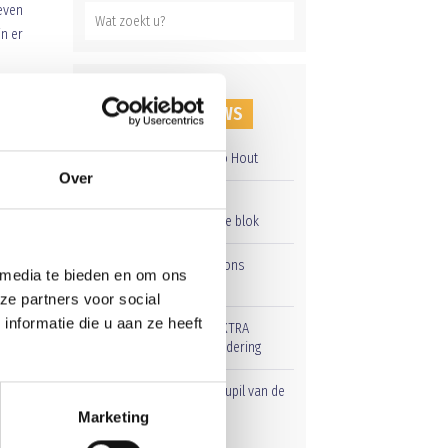
even
jn er
RECENT NIEUWS
ewel
or
Overwinning op Mierlo Hout
Over
Gelijkspel in eerste
oefenwedstrijd tweede blok
Groot onderhoud op ons
 media te bieden en om ons
sportpark
ze partners voor social
nformatie die u aan ze heeft
Uitnodiging voor de EXTRA
Algemene Ledenvergadering
Word jij de volgende Pupil van de
te
Week bij BlauwGeel?
Marketing