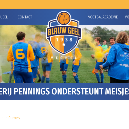
TUEEL
CONTACT
VOETBALACADEMIE
W
RIJ PENNINGS ONDERSTEUNT MEISJ
llen
•
Dames