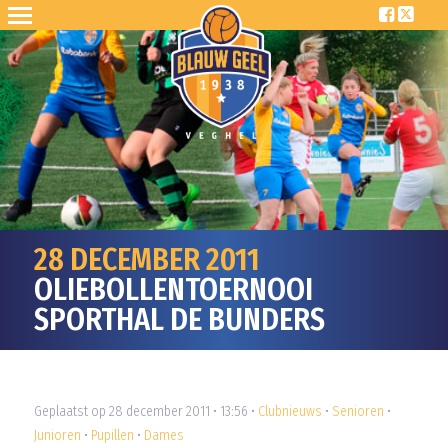
28 DECEMBER 2011
OLIEBOLLENTOERNOOI
SPORTHAL DE BUNDERS
Geplaatst op 28 december 2011 • 13:56 •
Clubnieuws
•
Senioren
•
Junioren
•
Pupillen
•
Dames