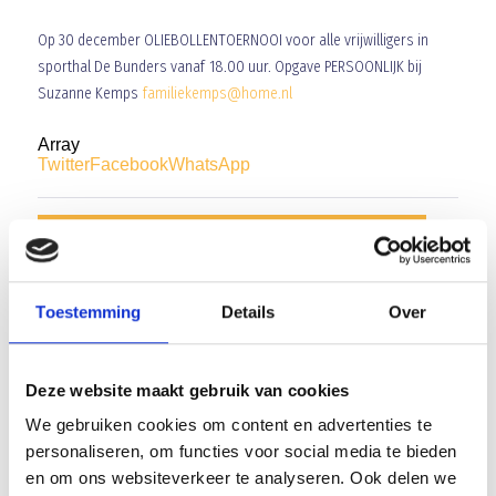
Op 30 december OLIEBOLLENTOERNOOI voor alle vrijwilligers in
sporthal De Bunders vanaf 18.00 uur. Opgave PERSOONLIJK bij
Suzanne Kemps
familiekemps@home.nl
Array
Twitter
Facebook
WhatsApp
“Joris Vlassak Tuinen” kleedt jeugdafdeling Blauw Geel’38
Slagerij Pennings ondersteunt meisjesvoetbal
Toestemming
Details
Over
Deze website maakt gebruik van cookies
AANMELDEN LID
We gebruiken cookies om content en advertenties te
personaliseren, om functies voor social media te bieden
en om ons websiteverkeer te analyseren. Ook delen we