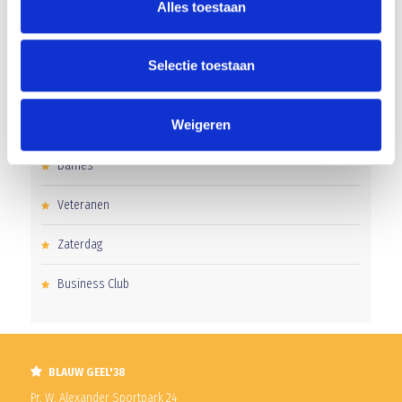
Alles toestaan
Clubnieuws
Senioren
Selectie toestaan
Junioren
Weigeren
Pupillen
Dames
Veteranen
Zaterdag
Business Club
BLAUW GEEL'38
Pr. W. Alexander Sportpark 24