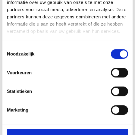
informatie over uw gebruik van onze site met onze
partners voor social media, adverteren en analyse. Deze
partners kunnen deze gegevens combineren met andere
informatie die u aan ze heeft verstrekt of die ze hebben
RECENT NIEUWS
verzameld op basis van uw gebruik van hun services.
Flinke nederlaag in Katwijk
Toestemmingsselectie
Noodzakelijk
‘Méér kansen voor de eigen jeugd’
Groot onderhoud op ons sportpark
Voorkeuren
Overwinning op Mierlo Hout
Statistieken
Gelijkspel in eerste oefenwedstrijd tweede blok
Marketing
CATEGORIEËN