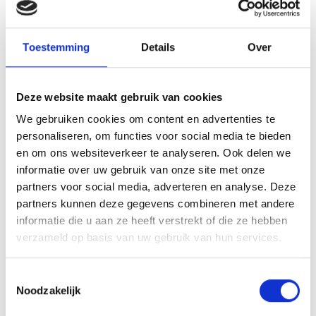
jeugdvoorzitter van Blauw Geel en hij hoopt dat met dit gebaar een
wens van de jeugdafdeling in vervulling is gegaan en dat er evenals
met zijn bedrijf vele inspiraties tot leven zullen komen.
Toestemming
Details
Over
Namens de gehele jeugdafdeling HARTELIJK BEDANKT!
Deze website maakt gebruik van cookies
Array
Twitter
Facebook
WhatsApp
We gebruiken cookies om content en advertenties te
personaliseren, om functies voor social media te bieden
en om ons websiteverkeer te analyseren. Ook delen we
De eerste dag van het nieuwe jaar…
informatie over uw gebruik van onze site met onze
partners voor social media, adverteren en analyse. Deze
Oliebollentoernooi sporthal De Bunders
partners kunnen deze gegevens combineren met andere
informatie die u aan ze heeft verstrekt of die ze hebben
verzameld op basis van uw gebruik van hun services.
Toestemmingsselectie
AANMELDEN LID
Noodzakelijk