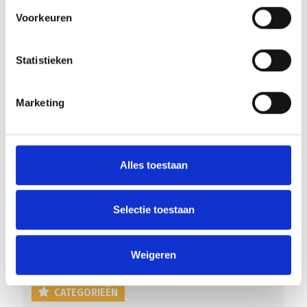
Voorkeuren
Statistieken
RECENT NIEUWS
Marketing
Groot onderhoud op ons sportpark
Overwinning op Mierlo Hout
Alles toestaan
Gelijkspel in eerste oefenwedstrijd tweede blok
Uitnodiging voor de EXTRA Algemene Ledenvergadering
Selectie toestaan
Word jij de volgende Pupil van de Week bij BlauwGeel?
Weigeren
CATEGORIEËN