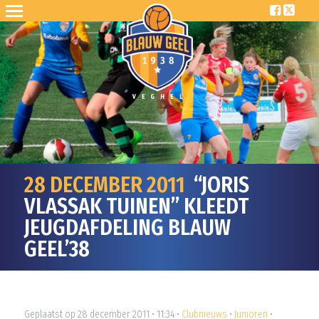
28 DECEMBER 2011
“JORIS
VLASSAK TUINEN” KLEEDT
JEUGDAFDELING BLAUW
GEEL’38
Geplaatst op 28 december 2011 • 11:34 •
Clubnieuws
•
Junioren
•