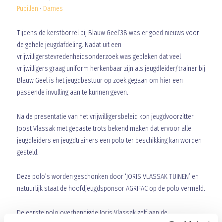
Pupillen
•
Dames
Tijdens de kerstborrel bij Blauw Geel’38 was er goed nieuws voor
de gehele jeugdafdeling. Nadat uit een
vrijwilligerstevredenheidsonderzoek was gebleken dat veel
vrijwilligers graag uniform herkenbaar zijn als jeugdleider/trainer bij
Blauw Geel is het jeugdbestuur op zoek gegaan om hier een
passende invulling aan te kunnen geven.
Na de presentatie van het vrijwilligersbeleid kon jeugdvoorzitter
Joost Vlassak met gepaste trots bekend maken dat ervoor alle
jeugdleiders en jeugdtrainers een polo ter beschikking kan worden
gesteld.
Deze polo’s worden geschonken door ‘JORIS VLASSAK TUINEN’ en
natuurlijk staat de hoofdjeugdsponsor AGRIFAC op de polo vermeld.
De eerste polo overhandigde Joris Vlassak zelf aan de