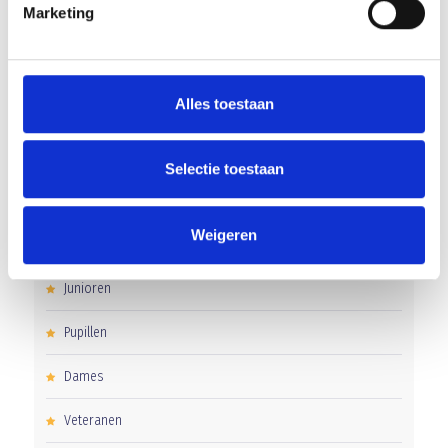
Marketing
Overwinning op Mierlo Hout
Gelijkspel in eerste oefenwedstrijd tweede blok
Alles toestaan
CATEGORIEËN
Selectie toestaan
Clubnieuws
Weigeren
Senioren
Junioren
Pupillen
Dames
Veteranen