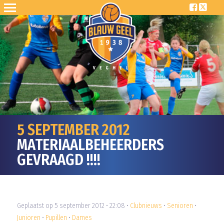
5 SEPTEMBER 2012
MATERIAALBEHEERDERS
GEVRAAGD !!!!
Geplaatst op 5 september 2012 • 22:08 •
Clubnieuws
•
Senioren
•
Junioren
•
Pupillen
•
Dames