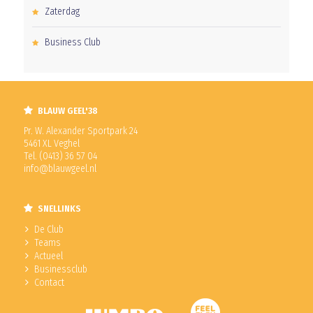
Zaterdag
Business Club
BLAUW GEEL'38
Pr. W. Alexander Sportpark 24
5461 XL Veghel
Tel. (0413) 36 57 04
info@blauwgeel.nl
SNELLINKS
De Club
Teams
Actueel
Businessclub
Contact