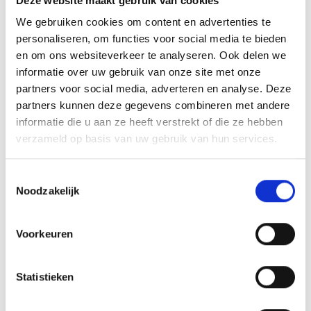
Deze website maakt gebruik van cookies
Sv BLAUW GEEL’38/JUMBO en FC DEN BOSCH
We gebruiken cookies om content en advertenties te
personaliseren, om functies voor social media te bieden
en om ons websiteverkeer te analyseren. Ook delen we
informatie over uw gebruik van onze site met onze
AANMELDEN LID
partners voor social media, adverteren en analyse. Deze
partners kunnen deze gegevens combineren met andere
informatie die u aan ze heeft verstrekt of die ze hebben
verzameld op basis van uw gebruik van hun services.
Toestemmingsselectie
Noodzakelijk
RECENT NIEUWS
Flinke nederlaag in Katwijk
Voorkeuren
‘Méér kansen voor de eigen jeugd’
Statistieken
Groot onderhoud op ons sportpark