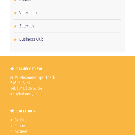
Veteranen
Zaterdag
Business Club
BLAUW GEEL'38
Pr. W. Alexander Sportpark 24
5461 XL Veghel
Tel. (0413) 36 57 04
info@blauwgeel.nl
SNELLINKS
De Club
Teams
Actueel