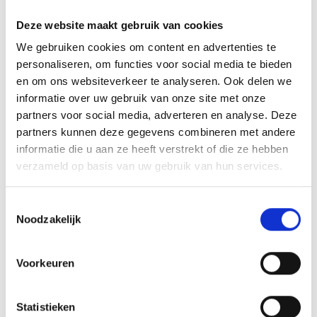
Samenkomst bij Blauw Geel’38/Jumbo succesvol
Deze website maakt gebruik van cookies
We gebruiken cookies om content en advertenties te
Legendarische bekerwedstrijd in Veghel
personaliseren, om functies voor social media te bieden
en om ons websiteverkeer te analyseren. Ook delen we
informatie over uw gebruik van onze site met onze
partners voor social media, adverteren en analyse. Deze
partners kunnen deze gegevens combineren met andere
AANMELDEN LID
informatie die u aan ze heeft verstrekt of die ze hebben
verzameld op basis van uw gebruik van hun services.
Toestemmingsselectie
Noodzakelijk
RECENT NIEUWS
Voorkeuren
‘Méér kansen voor de eigen jeugd’
Statistieken
Groot onderhoud op ons sportpark