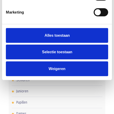
Overwinning op Mierlo Hout
Marketing
Gelijkspel in eerste oefenwedstrijd tweede blok
Uitnodiging voor de EXTRA Algemene Ledenvergadering
Alles toestaan
Selectie toestaan
CATEGORIEËN
Weigeren
Clubnieuws
Senioren
Junioren
Pupillen
Dames