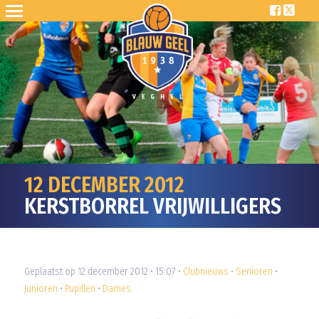
12 DECEMBER 2012
KERSTBORREL VRIJWILLIGERS
Geplaatst op 12 december 2012 • 15:07 •
Clubnieuws
•
Senioren
•
Junioren
•
Pupillen
•
Dames