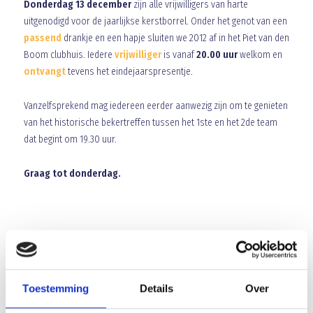
Donderdag 13 december
zijn alle vrijwilligers van harte
uitgenodigd voor de jaarlijkse kerstborrel. Onder het genot van een
passend
drankje en een hapje sluiten we 2012 af in het Piet van den
Boom clubhuis. Iedere
vrijwilliger
is vanaf
20.00 uur
welkom en
ontvangt
tevens het eindejaarspresentje.
Vanzelfsprekend mag iedereen eerder aanwezig zijn om te genieten
van het historische bekertreffen tussen het 1ste en het 2de team
dat begint om 19.30 uur.
Graag tot donderdag.
Array
Twitter
Facebook
WhatsApp
Toestemming
Details
Over