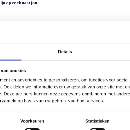
ijn op zoek naar jou.
weedejaars C team.
veau voetbalt.
Details
ers met een voetbalachtergrond.
 van cookies
n en deze uitdaging aan willen gaan als mogelijke stage zijn tevens van harte
ent en advertenties te personaliseren, om functies voor social
. Ook delen we informatie over uw gebruik van onze site met on
e. Deze partners kunnen deze gegevens combineren met andere i
aan Ellen Kortekaas, groepsleider C.
erzameld op basis van uw gebruik van hun services.
Voorkeuren
Statistieken