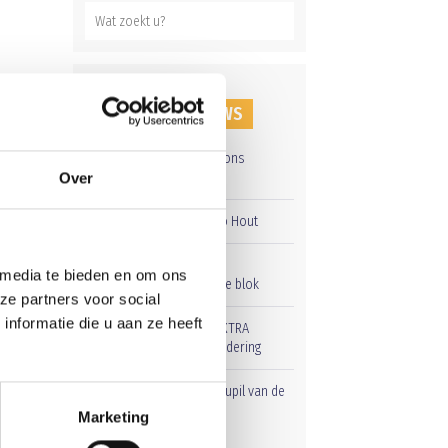
RECENT NIEUWS
Groot onderhoud op ons
sportpark
Over
Overwinning op Mierlo Hout
Gelijkspel in eerste
 media te bieden en om ons
oefenwedstrijd tweede blok
ze partners voor social
nformatie die u aan ze heeft
Uitnodiging voor de EXTRA
Algemene Ledenvergadering
Word jij de volgende Pupil van de
Week bij BlauwGeel?
Marketing