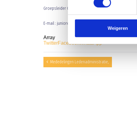
Groepsleider C
E-mail : juniorenblauwgeel@hotmail.com
Weigeren
Array
Twitter
Facebook
WhatsApp
Mededelingen Ledenadministratie,