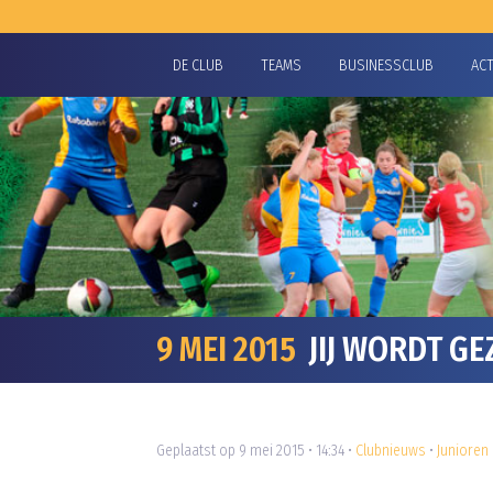
DE CLUB
TEAMS
BUSINESSCLUB
AC
9 MEI 2015
JIJ WORDT GE
Geplaatst op 9 mei 2015 • 14:34 •
Clubnieuws
•
Junioren