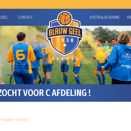
TUEEL
CONTACT
VOETBALACADEMIE
W
ZOCHT VOOR C AFDELING !
•
Pupillen
•
Dames