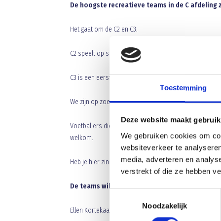
De hoogste recreatieve teams in de C afdeling z
Het gaat om de C2 en C3.
C2 speelt op selectieniveau, eerste klasse en is een t
C3 is een eerstejaars C team dat op hoog recreatief ni
Toestemming
We zijn op zoek naar enthousiaste trainers, begeleid
Deze website maakt gebruik
Voetballers die op dit moment een sportopleiding volge
We gebruiken cookies om cont
welkom.
websiteverkeer te analyseren
media, adverteren en analys
Heb je hier zin in, laat het dan zo snel mogelijk weten 
verstrekt of die ze hebben v
De teams willen met jou aan de slag.
Toestemmingsselectie
Noodzakelijk
Ellen Kortekaas