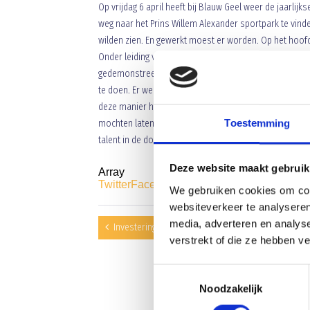
Op vrijdag 6 april heeft bij Blauw Geel weer de jaarl
weg naar het Prins Willem Alexander sportpark te vin
wilden zien. En gewerkt moest er worden. Op het hoofd
Onder leiding van Rudie Geurts de keeperstrainer van
gedemonstreerd. Samen met de jeugdkeeperstrainers v
te doen. Er werd gedoken, uitgekomen, gewerkt met de
deze manier heel intensief bezig. De demonstratie w
Toestemming
mochten laten zien. Duidelijk werd dat Blauw Geel zic
talent in de dop ontplooide zich op deze avond.
Deze website maakt gebruik
Array
Twitter
Facebook
WhatsApp
We gebruiken cookies om cont
websiteverkeer te analyseren
media, adverteren en analys
Investering Blauw Geel’38 voor de toekomst
verstrekt of die ze hebben v
Toestemmingsselectie
Noodzakelijk