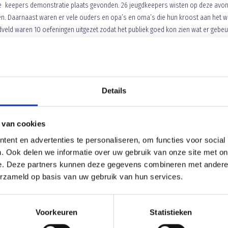
ijkse keepers demonstratie plaats gevonden. 26 jeugdkeepers wisten op deze avo
den. Daarnaast waren er vele ouders en opa’s en oma’s die hun kroost aan het w
veld waren 10 oefeningen uitgezet zodat het publiek goed kon zien wat er gebeu
 de Blauw Geel selectiekeepers werden vele varianten op de keepers oefeninge
an Blauw Geel gingen de keepertjes daarna aan de slag om het zo goed mogeli
 tjoek, hoge ballen gevangen het hele scala kwam aan bod. Ruim een uur waren 
erd afgesloten met een show van Sander Maas en Jeroen Janssen die hun hoge n
Details
h voor de toekomst geen zorgen hoeft te maken over de plaats in het doel, want
 van cookies
ent en advertenties te personaliseren, om functies voor social
. Ook delen we informatie over uw gebruik van onze site met on
e. Deze partners kunnen deze gegevens combineren met andere i
Blauw Geel laat Nuenen ontsnapp
erzameld op basis van uw gebruik van hun services.
Voorkeuren
Statistieken