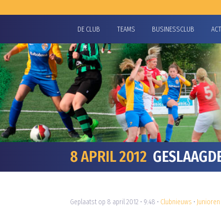
DE CLUB
TEAMS
BUSINESSCLUB
AC
8 APRIL 2012
GESLAAGDE 
Geplaatst op 8 april 2012 • 9:48 •
Clubnieuws
•
Junioren