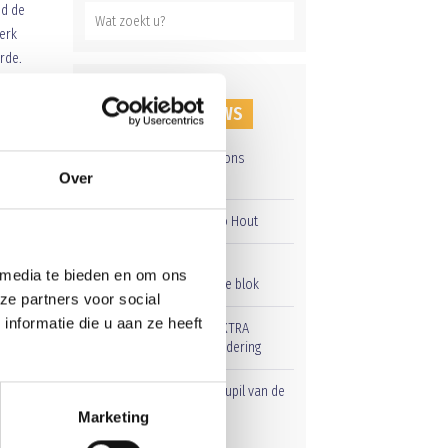
nd de
erk
rde.
n
jk na
RECENT NIEUWS
ze op
iveau
Groot onderhoud op ons
sportpark
Over
 menig
Overwinning op Mierlo Hout
Gelijkspel in eerste
 media te bieden en om ons
oefenwedstrijd tweede blok
ze partners voor social
nformatie die u aan ze heeft
en
Uitnodiging voor de EXTRA
Algemene Ledenvergadering
Word jij de volgende Pupil van de
Week bij BlauwGeel?
Marketing