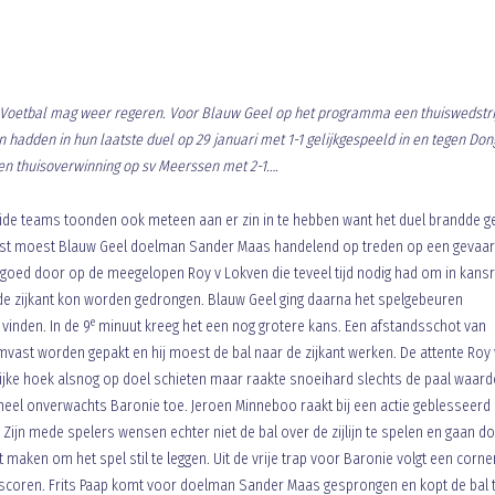
ng Voetbal mag weer regeren. Voor Blauw Geel op het programma een thuiswedstri
hadden in hun laatste duel op 29 januari met 1-1 gelijkgespeeld in en tegen Don
n thuisoverwinning op sv Meerssen met 2-1….
 teams toonden ook meteen aan er zin in te hebben want het duel brandde ge
rst moest Blauw Geel doelman Sander Maas handelend op treden op een gevaarl
goed door op de meegelopen Roy v Lokven die teveel tijd nodig had om in kansr
 de zijkant kon worden gedrongen. Blauw Geel ging daarna het spelgebeuren
e
vinden. In de 9
minuut kreeg het een nog grotere kans. Een afstandsschot van
vast worden gepakt en hij moest de bal naar de zijkant werken. De attente Roy 
lijke hoek alsnog op doel schieten maar raakte snoeihard slechts de paal waar
heel onverwachts Baronie toe. Jeroen Minneboo raakt bij een actie geblesseerd
 Zijn mede spelers wensen echter niet de bal over de zijlijn te spelen en gaan d
maken om het spel stil te leggen. Uit de vrije trap voor Baronie volgt een corne
en scoren. Frits Paap komt voor doelman Sander Maas gesprongen en kopt de bal 