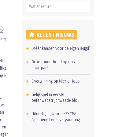
jd
RECENT NIEUWS
gen,
‘Méér kansen voor de eigen jeugd’
lijk
Groot onderhoud op ons
sportpark
ijke
ijke
Overwinning op Mierlo Hout
Gelijkspel in eerste
v
oefenwedstrijd tweede blok
door
 en
Uitnodiging voor de EXTRA
oor
Algemene Ledenvergadering
r en
tegen