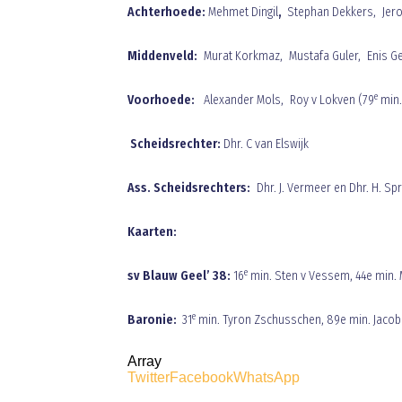
Achterhoede:
Mehmet Dingil
,
Stephan Dekkers, Jer
Middenveld:
Murat Korkmaz, Mustafa Guler, Enis G
e
Voorhoede:
Alexander Mols, Roy v Lokven (79
min.
Scheidsrechter:
Dhr.
C van Elswijk
Ass. Scheidsrechters:
Dhr. J. Vermeer en Dhr. H. Sp
Kaarten:
e
sv Blauw Geel’ 38:
16
min. Sten v Vessem, 44e min.
e
Baronie:
31
min. Tyron Zschusschen, 89e min. Jacob
Array
Twitter
Facebook
WhatsApp