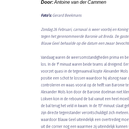
Door:
Antoine van der Cammen
Foto’s:
Gerard Beekmans
Zondag 26 Februari, carnaval is weer voorbij en Koni
tegen het gerenommeerde Baronie uit Breda. De gasten 
Blauw Geel behaalde op die datum een zwaar bevochte
Vandaag waren de weersomstandigheden prima en beide
e
los. In de 1
minuut waren beide teams al dreigend. Ee
voorzet quasi in de tegenaanval kopte Alexander Mols 
positie een schot te lossen waardoor hij alsnog naar
controleren en waas vooral op de helft van Baronie te 
Alexander Mols kon door de Baronie doelman niet klem
Lokven kon in de rebound de bal vanuit een heel moei
e
de bal terug het veld in kwam. In de 15
minuut slaat ge
zijn directe tegenstander verontschuldigd zich meteen.
waardoor Blauw Geel uiteindelijk een overtreding moet 
uit die corner nog een waarmee zij uiteindelijk kunn