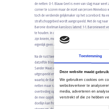
de netten: 0-1. Blauw Geel is even van slag maar weet z
corner te scoren maar de inzet van Jeroen Minneboo wo
toch de verdiende gelijkmaker op het scorebord. Na e
strafschopgebied wordt aangespeeld. Met de rug naar he
Baronie doelman kansloos latend: 1-1. Baronieweet ve
e
te houden. In de 44
minuut kopt Alexander Mols een p
zijn knieën, meer per ongeluk dan voorzien, te redden.
eigenlijk geen antwoord heeft maar heeft men geluk dat 
Toestemming
Na de rust twee ongewijzigde teams en ook een ongewij
e
e
datzelfde Blauw Geel in de 50
en vooral 51
minuut door
Sander Maas e inzet kan pakken, daarna volgt een nog 
Deze website maakt gebruik
uitgespeeld en zijn tegenstander kan zo op het doel a
We gebruiken cookies om cont
waarbij de Baronie aanhang, de baronnen en baronessen
websiteverkeer te analyseren
netten maar rakelings voorlangs de tweede paal over de
media, adverteren en analys
overtreding op Murat Korkmaz krijgt Blauw Geel op de li
verstrekt of die ze hebben v
de mee opgekomen Stephan Dekkers erg attent is en de
doellijn kan frommelen: 2-1. Lange tijd gebeurd er voor
Toestemmingsselectie
e