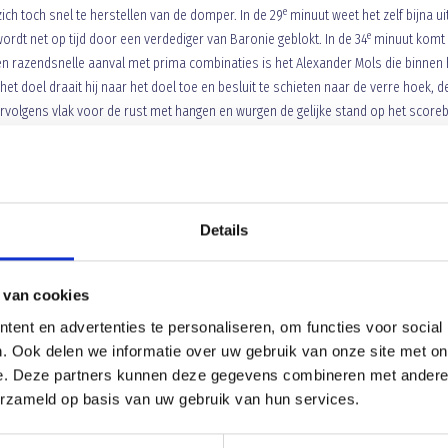
e
ich toch snel te herstellen van de domper. In de 29
minuut weet het zelf bijna ui
e
rdt net op tijd door een verdediger van Baronie geblokt. In de 34
minuut komt
en razendsnelle aanval met prima combinaties is het Alexander Mols die binnen 
t doel draait hij naar het doel toe en besluit te schieten naar de verre hoek, d
rvolgens vlak voor de rust met hangen en wurgen de gelijke stand op het score
rima genomen corner van Mustafa Guler goed hard op doel en weet de doelman
 Een minuut later is het weer uit een corner, ditmaal van Murat Korkmaz, dat Bar
Roy v Lokven rakelings over de lat mikt. Rust: 1-1.
Details
zigd spelbeeld: Blauw Geel bepaalt hoofdzakelijk dat spelbeeld. Toch kruipt
 het oog van de naald. Eerst is er een uitbraak van Baronie waarbij uiteindelijk
grotere kans voor de gasten. Jeroen Minneboo wordt aan de zijlijnwel erg simpe
 van cookies
f. De inzet verdwijnt tussen de benen van doelman Sander Maas door richting het
ent en advertenties te personaliseren, om functies voor social
 op de tribune al opveren. Gelukkig voor Blauw Geel gaat die bal niet tegen de
e
. Ook delen we informatie over uw gebruik van onze site met on
 achterlijn. In de 63
minuut komt de voorsprong voor Blauw Geel. Na een
e. Deze partners kunnen deze gegevens combineren met andere i
nkerflank een vrije trap. Mustafa Guler stuurt de bal richting de tweede paal waa
erzameld op basis van uw gebruik van hun services.
 bal in twee instanties voorbij de op de grond liggende Baronie doelman over 
 beide doelen niet veel meer. Baronie trainer Jack Sweres brengt o.a. nog zijn