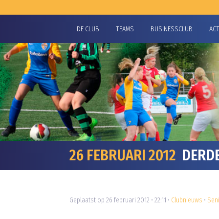
DE CLUB
TEAMS
BUSINESSCLUB
AC
26 FEBRUARI 2012
DERDE 
Geplaatst op 26 februari 2012 • 22:11 •
Clubnieuws
•
Sen