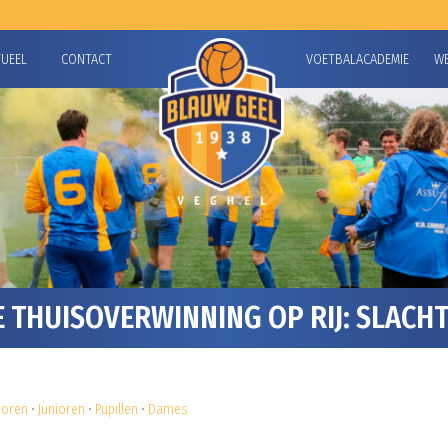
TUEEL
CONTACT
VOETBALACADEMIE
W
THUISOVERWINNING OP RIJ: SLACHT
ioren
•
Junioren
•
Pupillen
•
Dames