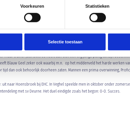
 trainer Francois Gesthuizen brengt ook nog twee verse krachten: Nick vd Berk
Voorkeuren
Statistieken
e
t Roy v Lokven (79
min). Vlak voor die laatste wissel is er nog een grote kans 
k vd Berk kopt Roy v Lokven prima op doel en weet de doelman de bal via de paal
eer te produceren en de Blauw Geel defensie blijft gemakkelijk overeind waardoo
Selectie toestaan
ij en steekt de gasten van deze middag op de ranglijst voorbij. Het was een
te delen van de wedstrijd het gebeuren was het meest dreigend en scoorde ook
r maar trainer Jack Sweres heeft dan ook een erg jonge ploeg tot zijn beschikki
heeft Blauw Geel zeker ook waarbij m.n. op het middenveld het harde werken va
or tijd dan ook behoorlijk doorheen zaten. Mannen een prima overwinning, Profici
uit naar Hoensbroek bij EHC. In Veghel speelde men in oktober onder zomerse
tendeling met sv Deurne. Het duel eindigde zoals het begon: 0-0. Succes.