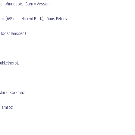
oen Minneboo, Sten v Vessem,
e
enc (69
min. Nick vd Berk), Guus Peters
 Joost Janssen)
rukkelhorst.
 Murat Korkmaz
 Jamroz