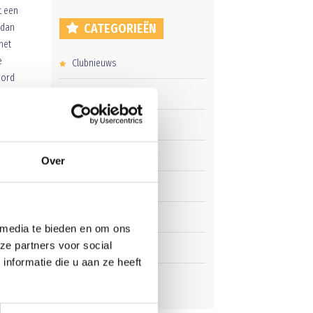
t een
CATEGORIEËN
 dan
het
e
Clubnieuws
bord
Senioren
 met
onie
Junioren
Pupillen
Over
Dames
l
 doel
Veteranen
 media te bieden en om ons
ze partners voor social
Zaterdag
nformatie die u aan ze heeft
rbij
Business Club
de