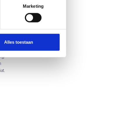
Marketing
voor
 uit
r de
Alles toestaan
 twee
ng,
n
at.