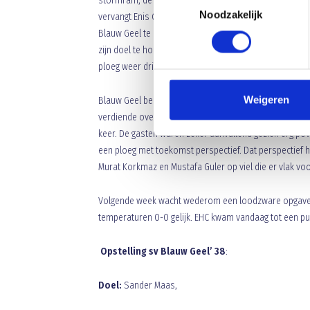
stormram, de 37
jarige Mark Santegoeds en Blauw Geel
Noodzakelijk
e
vervangt Enis Genc (69
min.) en Joost Janssen vervang
Blauw Geel te zien want uit een goede voorzet van Nic
zijn doel te houden. Baronie weet niets gevaarlijks m
ploeg weer drie punten mag bijschrijven.
Weigeren
Blauw Geel behaald de derde thuisoverwinning op een r
verdiende overwinning. Blauw Geel bepaalde over gro
keer. De gasten waren zeker aanvallend gezien erg pove
een ploeg met toekomst perspectief. Dat perspectief 
Murat Korkmaz en Mustafa Guler op viel die er vlak vo
Volgende week wacht wederom een loodzware opgave: 
temperaturen 0-0 gelijk. EHC kwam vandaag tot een pun
Opstelling sv Blauw Geel’ 38
:
Doel:
Sander Maas,