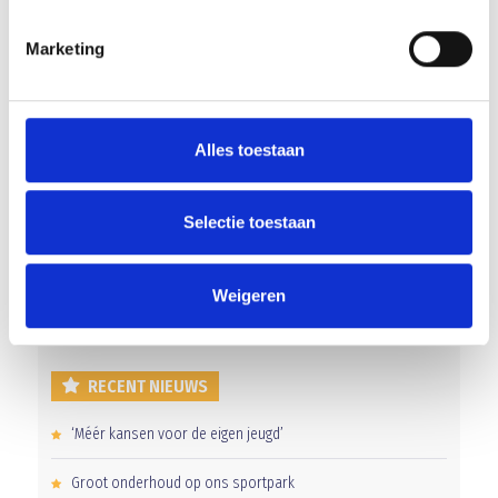
C1 zet achterstand om in 5 min en wint in Landgraaf
Marketing
Blauw Geel 2 verliest na pingels
Alles toestaan
AANMELDEN LID
Selectie toestaan
Weigeren
RECENT NIEUWS
‘Méér kansen voor de eigen jeugd’
Groot onderhoud op ons sportpark