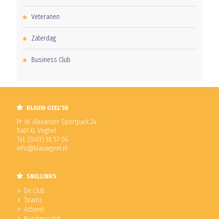
Veteranen
Zaterdag
Business Club
BLAUW GEEL'38
Pr. W. Alexander Sportpark 24
5461 XL Veghel
Tel. (0413) 36 57 04
info@blauwgeel.nl
SNELLINKS
De Club
Teams
Actueel
Businessclub