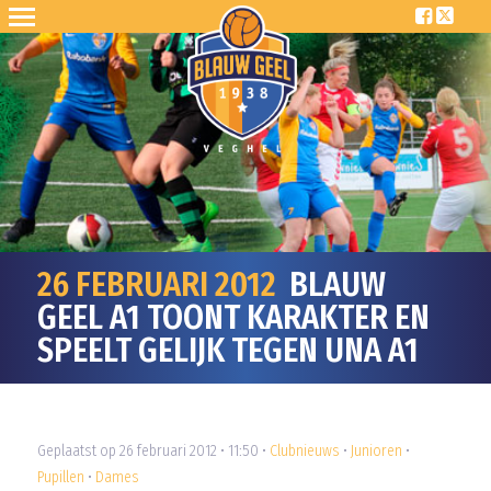
26 FEBRUARI 2012
BLAUW
GEEL A1 TOONT KARAKTER EN
SPEELT GELIJK TEGEN UNA A1
Geplaatst op 26 februari 2012 • 11:50 •
Clubnieuws
•
Junioren
•
Pupillen
•
Dames