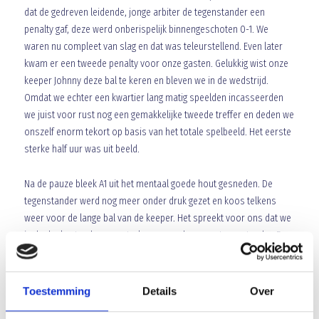
dat de gedreven leidende, jonge arbiter de tegenstander een
penalty gaf, deze werd onberispelijk binnengeschoten 0-1. We
waren nu compleet van slag en dat was teleurstellend. Even later
kwam er een tweede penalty voor onze gasten. Gelukkig wist onze
keeper Johnny deze bal te keren en bleven we in de wedstrijd.
Omdat we echter een kwartier lang matig speelden incasseerden
we juist voor rust nog een gemakkelijke tweede treffer en deden we
onszelf enorm tekort op basis van het totale spelbeeld. Het eerste
sterke half uur was uit beeld.
Na de pauze bleek A1 uit het mentaal goede hout gesneden. De
tegenstander werd nog meer onder druk gezet en koos telkens
weer voor de lange bal van de keeper. Het spreekt voor ons dat we
in de duels steeds weer sterker waren dan onze tegenstander. Een
prima feit omdat we dat niet altijd zo goed beheersen
(verdedigende duelkracht). Toch leek het niet te leiden tot het
voorkomen van een nederlaag omdat we de kansen niet benutten.
Toestemming
Details
Over
Voi was er met een enorm afstandschot ook nog dichtbij maar de