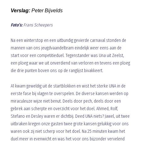
Verslag:
Peter Bijvelds
Foto’s:
Frans Scheepers
Na een winterstop en een uitbundig gevierde carnaval stonden de
mannen van ons jeugdvaandelteam eindelijk weer eens aan de
start voor een competitieduel. Tegenstander was Una uit Zeelst,
een ploeg waar we uit onverdiend van verloren en tevens een ploeg
die drie punten boven ons op de ranglijst bivakkeert.
A1 kwam geweldig uit de startblokken en wist het sterke UNA in de
eerste fase bij vlagen te overspelen. De diverse kansen werden op
miraculeuze wijze niet benut. Deels door pech, deels door een
gebrek aan scherpte en overzicht voor het doel. Ahmed, Rolf,
Stefano en Desley waren er dichtbij. Deed UNA niets? Jawel, uit twee
uitbraken kregen onze gasten twee grote kansen gelukkig voor ons
waren ook zij niet scherp voor het doel. Na 25 minuten kwam het
duel meer in evenwicht en was het voor ons bijzonder vervelend