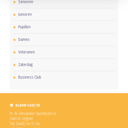
Senioren
Junioren
Pupillen
Dames
Veteranen
Zaterdag
Business Club
BLAUW GEEL'38
Pr. W. Alexander Sportpark 24
5461 XL Veghel
Tel. (0413) 36 57 04