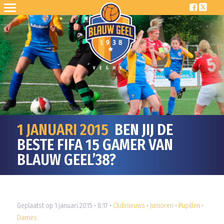
1 JANUARI 2015
BEN JIJ DE
BESTE FIFA 15 GAMER VAN
BLAUW GEEL’38?
Geplaatst op 1 januari 2015 • 8:17 •
Clubnieuws
•
Junioren
•
Pupillen
•
Dames