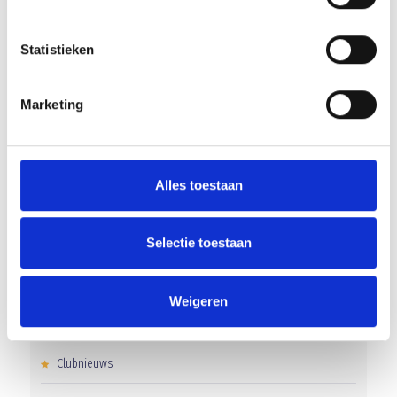
RECENT NIEUWS
Statistieken
‘Méér kansen voor de eigen jeugd’
Marketing
Groot onderhoud op ons sportpark
Overwinning op Mierlo Hout
Alles toestaan
Gelijkspel in eerste oefenwedstrijd tweede blok
Uitnodiging voor de EXTRA Algemene Ledenvergadering
Selectie toestaan
Weigeren
CATEGORIEËN
Clubnieuws