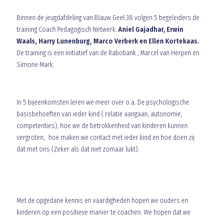
Binnen de jeugdafdeling van Blauw Geel 38 volgen 5 begeleiders de
training Coach Pedagogisch Netwerk.
Aniel Gajadhar, Erwin
Waals, Harry Lunenburg, Marco Verberk en Ellen Kortekaas.
De training is een initiatief van de Rabobank , Marcel van Herpen en
Simone Mark.
WAT LEREN WE ER?
In 5 bijeenkomsten leren we meer over o.a. De psychologische
basisbehoeften van ieder kind ( relatie aangaan, autonomie,
competenties), hoe we de betrokkenheid van kinderen kunnen
vergroten, hoe maken we contact met ieder kind en hoe doen zij
dat met ons (Zeker als dat niet zomaar lukt).
WAT GAAN DE JEUGDSPELERS EN OUDERS
MERKEN?
Met de opgedane kennis en vaardigheden hopen we ouders en
kinderen op een positieve manier te coachen. We hopen dat we