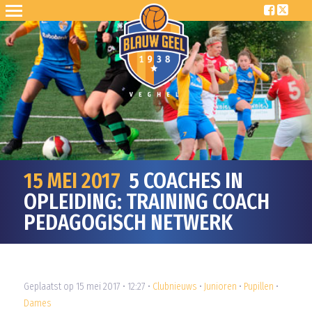
15 MEI 2017
5 COACHES IN
OPLEIDING: TRAINING COACH
PEDAGOGISCH NETWERK
Geplaatst op 15 mei 2017 • 12:27 •
Clubnieuws
•
Junioren
•
Pupillen
•
Dames