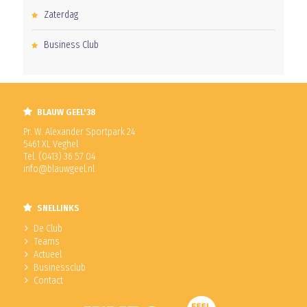
Zaterdag
Business Club
BLAUW GEEL'38
Pr. W. Alexander Sportpark 24
5461 XL Veghel
Tel. (0413) 36 57 04
info@blauwgeel.nl
SNELLINKS
De Club
Teams
Actueel
Businessclub
Contact