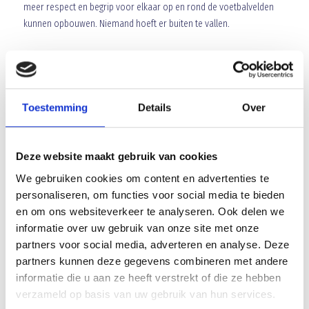
meer respect en begrip voor elkaar op en rond de voetbalvelden
kunnen opbouwen. Niemand hoeft er buiten te vallen.
WIL JE MEER WETEN?
Neem dan gerust contact op met een van ons. We zijn erg
enthousiast en vertellen je er graag meer over. Op de website van
Toestemming
Details
Over
Marcel van Herpen (
http://www.marcelvanherpen.nl
) en Simone
Mark (
http://www.simonemark.nl
) vind je ook meer informatie.
Deze website maakt gebruik van cookies
Ellen Kortekaas
We gebruiken cookies om content en advertenties te
Werkgroep Respect
personaliseren, om functies voor social media te bieden
en om ons websiteverkeer te analyseren. Ook delen we
Array
informatie over uw gebruik van onze site met onze
Twitter
Facebook
WhatsApp
partners voor social media, adverteren en analyse. Deze
partners kunnen deze gegevens combineren met andere
informatie die u aan ze heeft verstrekt of die ze hebben
Competitie afgesloten met winst
verzameld op basis van uw gebruik van hun services.