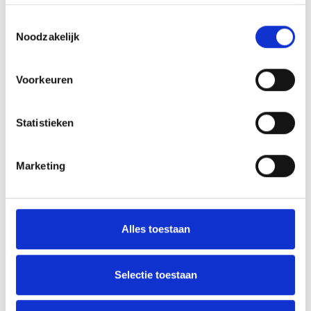
Feliciteren spelers en technische staf Blauw Geel 1
Toestemmingsselectie
Noodzakelijk
Voorkeuren
AANMELDEN LID
Statistieken
Marketing
RECENT NIEUWS
Alles toestaan
‘Méér kansen voor de eigen jeugd’
Groot onderhoud op ons sportpark
Selectie toestaan
Overwinning op Mierlo Hout