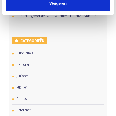
Weigeren
Gelijkspel in eerste oefenwedstrijd tweede blok
Uitnodiging voor de EXTRA Algemene Ledenvergadering
CATEGORIEËN
Clubnieuws
Senioren
Junioren
Pupillen
Dames
Veteranen