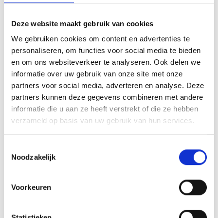
Deze website maakt gebruik van cookies
5 Coaches in opleiding: Training Coach pedagogisch netwerk
We gebruiken cookies om content en advertenties te
personaliseren, om functies voor social media te bieden
Jeugdloterij: LOTEN MOETEN INGELEVERD WORDEN.
en om ons websiteverkeer te analyseren. Ook delen we
informatie over uw gebruik van onze site met onze
partners voor social media, adverteren en analyse. Deze
partners kunnen deze gegevens combineren met andere
AANMELDEN LID
informatie die u aan ze heeft verstrekt of die ze hebben
verzameld op basis van uw gebruik van hun services.
Toestemmingsselectie
Noodzakelijk
RECENT NIEUWS
Voorkeuren
‘Méér kansen voor de eigen jeugd’
Statistieken