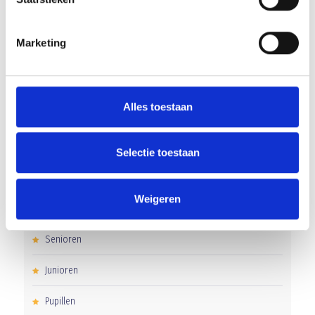
Groot onderhoud op ons sportpark
Marketing
Overwinning op Mierlo Hout
Gelijkspel in eerste oefenwedstrijd tweede blok
Alles toestaan
Uitnodiging voor de EXTRA Algemene Ledenvergadering
Selectie toestaan
CATEGORIEËN
Weigeren
Clubnieuws
Senioren
Junioren
Pupillen