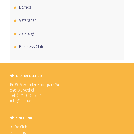
Dames
Veteranen
Zaterdag
Business Club
BLAUW GEEL'38
Pr. W. Alexander Sportpark 24
5461 XL Veghel
Tel. (0413) 36 57 04
info@blauwgeel.nl
SNELLINKS
De Club
Teams