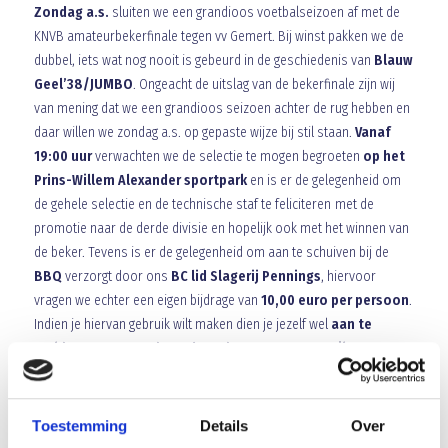
Zondag a.s.
sluiten we een grandioos voetbalseizoen af met de
KNVB amateurbekerfinale tegen vv Gemert. Bij winst pakken we de
dubbel, iets wat nog nooit is gebeurd in de geschiedenis van
Blauw
Geel’38/JUMBO
. Ongeacht de uitslag van de bekerfinale zijn wij
van mening dat we een grandioos seizoen achter de rug hebben en
daar willen we zondag a.s. op gepaste wijze bij stil staan.
Vanaf
19:00 uur
verwachten we de selectie te mogen begroeten
op het
Prins-Willem Alexander sportpark
en is er de gelegenheid om
de gehele selectie en de technische staf te feliciteren met de
promotie naar de derde divisie en hopelijk ook met het winnen van
de beker. Tevens is er de gelegenheid om aan te schuiven bij de
BBQ
verzorgt door ons
BC lid Slagerij Pennings
, hiervoor
vragen we echter een eigen bijdrage van
10,00 euro per persoon
.
Indien je hiervan gebruik wilt maken dien je jezelf wel
aan te
melden voor zaterdagochtend 10:00 uur per mail:
commercielezaken@blauwgeel.nl
Array
Toestemming
Details
Over
Twitter
Facebook
WhatsApp