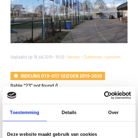
Geplaatst op 18 juli 2019 • 10:53 •
Nieuws
•
Clubnieuws
•
Junioren
INDELING O19-O17 SEIZOEN 2019-2020
[table “23” not found /]
Array
Twitter
Facebook
WhatsApp
Toestemming
Details
Over
Pupillenkamp Blauw Geel’38 opnieuw groot succes!
Deze website maakt gebruik van cookies
Competitie indeling Senioren en Dames 2019-2020