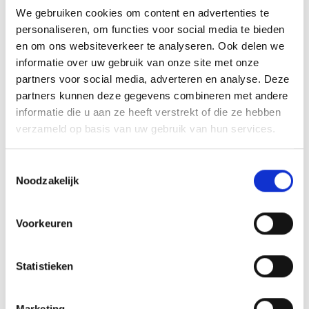
We gebruiken cookies om content en advertenties te
personaliseren, om functies voor social media te bieden
en om ons websiteverkeer te analyseren. Ook delen we
informatie over uw gebruik van onze site met onze
AANMELDEN LID
partners voor social media, adverteren en analyse. Deze
partners kunnen deze gegevens combineren met andere
informatie die u aan ze heeft verstrekt of die ze hebben
verzameld op basis van uw gebruik van hun services.
Toestemmingsselectie
RECENT NIEUWS
Noodzakelijk
‘Méér kansen voor de eigen jeugd’
Voorkeuren
Groot onderhoud op ons sportpark
Statistieken
Overwinning op Mierlo Hout
Gelijkspel in eerste oefenwedstrijd tweede blok
Marketing