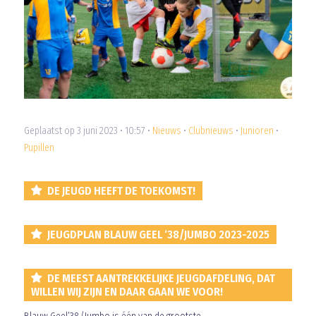
Geplaatst op 3 juni 2023 • 10:57 •
Nieuws
•
Clubnieuws
•
Junioren
•
Pupillen
DE JEUGD HEEFT DE TOEKOMST!
JEUGDPLAN BLAUW GEEL ‘38/JUMBO 2023-2025
DE MEEST AANTREKKELIJKE JEUGDAFDELING, DAT
WILLEN WIJ ZIJN EN DAAR GAAN WE VOOR!