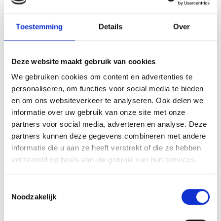
input hebben gegeven. Het plan is een combinatie van rand
voorwaardelijke zaken die wij belangrijk vinden, oftewel “alles wat
Toestemming
Details
Over
buiten de lijnen” speelt en ook invulling aan voetbaltechnische
zaken en daarmee “alles wat binnen de lijnen” speelt.
Deze website maakt gebruik van cookies
Wat gaat er o.a. veranderen:
We gebruiken cookies om content en advertenties te
personaliseren, om functies voor social media te bieden
Bekendmaking teams op 1 moment; 8 juni 2023
en om ons websiteverkeer te analyseren. Ook delen we
Roulatiesysteem O8 met 2 selectieteams die rouleren
informatie over uw gebruik van onze site met onze
Nieuwe jeugdbeleidscommissie die zorgt voor meer
partners voor social media, adverteren en analyse. Deze
jaren beleid jeugdafdeling
partners kunnen deze gegevens combineren met andere
Jaarlijkse budgetbepaling jeugdafdeling via
informatie die u aan ze heeft verstrekt of die ze hebben
beleidscommissie
verzameld op basis van uw gebruik van hun services.
Duidelijke richtlijnen voor selectietrainers
Duidelijke taak- en rolverdeling voor actief betrokken
leden in de jeugdorganisatie
Toestemmingsselectie
Noodzakelijk
Jeugdplan Blauw Geel’38 2023-2025