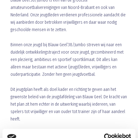
Blauw Geel’38/Jumbo is één van de grootste
amateurvoetbalverenigingen van Noord-Brabant en ook van
Nederland. Onze jeugdleden verdienen professionele aandacht die
wij aanbieden door betrokken vrijwilligers en daar waar nodig
geschoolde mensen in te zetten.
Binnen onze jeugd bij Blauw Geel’38/Jumbo streven wij naar een
duidelijk ontwikkelingstraject voor onze jeugd, gecombineerd met
een plezierig, ambitieus en sportief sportklimaat. Dit alles kan
alleen maar bestaan met actieve (jeugd)leden, vrijwilligers en
ouderparticipatie. Zonder hen geen jeugdvoetbal.
Dit jeugdplan heeft als doel kader en richting te geven aan het
gewenste beleid van de jeugdafdeling van Blauw Geel. De kracht van
het plan zit hem echter in de uitwerking waarbij iedereen, van
spelers tot vrijwilliger en van ouder tot trainer zijn of haar aandeel
heeft.
Het jeugdplan is een gedragen plan waarbij alle jeugdcommissies