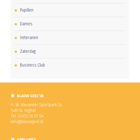
Pupillen
Dames
Veteranen
Zaterdag
Business Club
BLAUW GEEL'38
Pr. W. Alexander Sportpark 24
5461 XL Veghel
Tel. (0413) 36 57 04
info@blauwgeel.nl
SNELLINKS