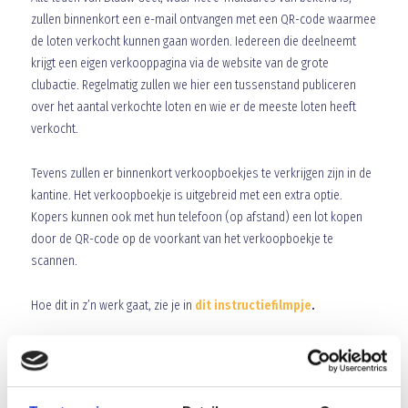
zullen binnenkort een e-mail ontvangen met een QR-code waarmee
de loten verkocht kunnen gaan worden. Iedereen die deelneemt
krijgt een eigen verkooppagina via de website van de grote
clubactie. Regelmatig zullen we hier een tussenstand publiceren
over het aantal verkochte loten en wie er de meeste loten heeft
verkocht.
Tevens zullen er binnenkort verkoopboekjes te verkrijgen zijn in de
kantine. Het verkoopboekje is uitgebreid met een extra optie.
Kopers kunnen ook met hun telefoon (op afstand) een lot kopen
door de QR-code op de voorkant van het verkoopboekje te
scannen.
Hoe dit in z’n werk gaat, zie je in
dit instructiefilmpje
.
We doen het samen!! We gaan er met z’n allen vol voor en hopen
ons doel te behalen met behulp van de steun van familie, vrienden
en mensen uit de omgeving! Juist nu kunnen we die extra steun