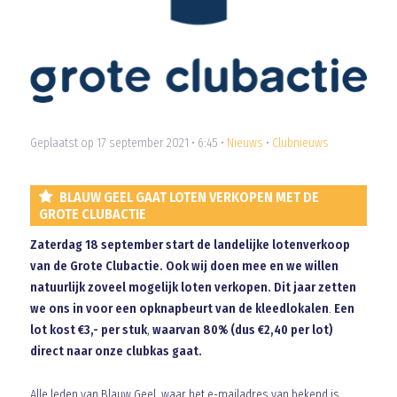
Geplaatst op 17 september 2021 • 6:45 •
Nieuws
•
Clubnieuws
BLAUW GEEL GAAT LOTEN VERKOPEN MET DE
GROTE CLUBACTIE
Zaterdag 18 september
start de landelijke lotenverkoop
van de Grote Clubactie. Ook wij doen mee en we willen
natuurlijk zoveel mogelijk loten verkopen. Dit jaar zetten
we ons in voor een opknapbeurt van de kleedlokalen
.
Een
lot kost €3,- per stuk
,
waarvan 80% (dus €2,40 per lot)
direct naar onze clubkas gaat.
Alle leden van Blauw Geel, waar het e-mailadres van bekend is,