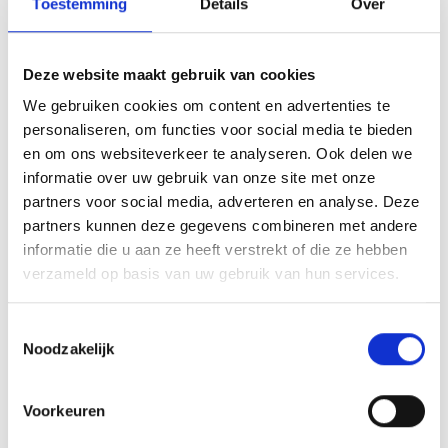
Toestemming
Details
Over
goed gebruiken.
Kijk voor meer info ook op:
www.clubactie.nl
Deze website maakt gebruik van cookies
We gebruiken cookies om content en advertenties te
Indien er vragen zijn kun je een e-mail sturen naar
personaliseren, om functies voor social media te bieden
info@blauwgeel.nl
en om ons websiteverkeer te analyseren. Ook delen we
informatie over uw gebruik van onze site met onze
partners voor social media, adverteren en analyse. Deze
partners kunnen deze gegevens combineren met andere
informatie die u aan ze heeft verstrekt of die ze hebben
verzameld op basis van uw gebruik van hun services.
Toestemmingsselectie
Noodzakelijk
Voorkeuren