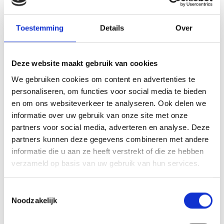
Herman de Wilde regelt alleen de onderlinge wedstrijden tot en met
Toestemming
Details
Over
12 december. Op 19 december is er een activiteit bij Blauw Geel en
wordt er niet gevoetbald.
Deze website maakt gebruik van cookies
Array
Twitter
Facebook
WhatsApp
We gebruiken cookies om content en advertenties te
personaliseren, om functies voor social media te bieden
en om ons websiteverkeer te analyseren. Ook delen we
Peter’s Corner Blauw Geel’38/JUMBO
informatie over uw gebruik van onze site met onze
partners voor social media, adverteren en analyse. Deze
Peter’s Corner Blauw Geel’38/JUMBO
partners kunnen deze gegevens combineren met andere
informatie die u aan ze heeft verstrekt of die ze hebben
verzameld op basis van uw gebruik van hun services.
AANMELDEN LID
Toestemmingsselectie
Noodzakelijk