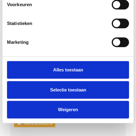
Voorkeuren
Statistieken
RECENT NIEUWS
‘Méér kansen voor de eigen jeugd’
Marketing
Groot onderhoud op ons sportpark
Overwinning op Mierlo Hout
Alles toestaan
Gelijkspel in eerste oefenwedstrijd tweede blok
Selectie toestaan
Uitnodiging voor de EXTRA Algemene Ledenvergadering
Weigeren
CATEGORIEËN