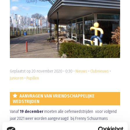
Geplaatst op 20 november 2020 • 0:30 •
Nieuws
•
Clubnieuws
•
Junioren
•
Pupillen
AANVRAGEN VAN VRIENDSCHAPPELIJKE
WEDSTRIJDEN
Vanaf
19 december
moeten alle oefenwedstrijden voor volgend
jaar 2021 weer worden aangevraagd bij Frenny Schuurmans
juniorenblauwgeel@hotmail.com