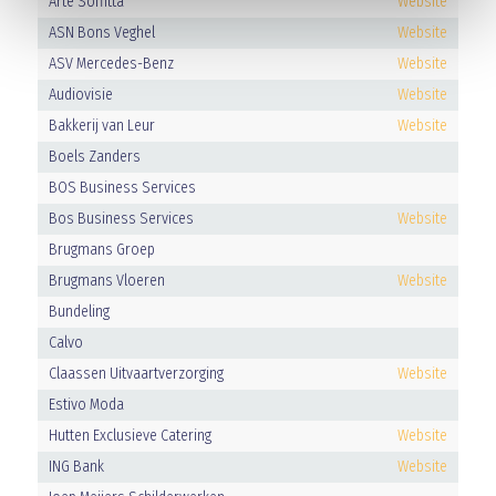
Arte Soffitta
Website
ASN Bons Veghel
Website
ASV Mercedes-Benz
Website
Audiovisie
Website
Bakkerij van Leur
Website
Boels Zanders
BOS Business Services
Bos Business Services
Website
Brugmans Groep
Brugmans Vloeren
Website
Bundeling
Calvo
Claassen Uitvaartverzorging
Website
Estivo Moda
Hutten Exclusieve Catering
Website
ING Bank
Website