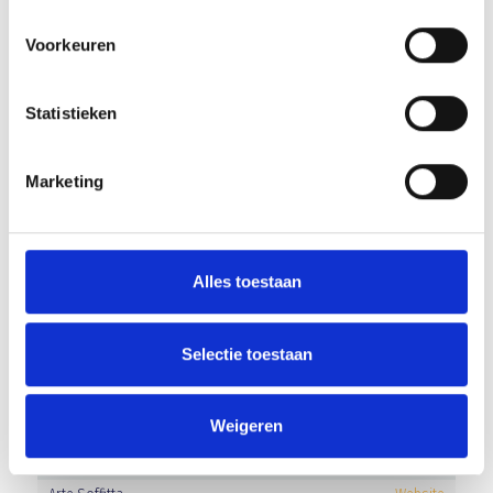
PROwoon
Website
Rivez-Zuiderhuis
Website
Voorkeuren
Slagerij Pennings
Website
Trans-Imex
Website
Statistieken
Van der Linden organic solutions
Website
Van Kaathoven Groep
Website
Marketing
Van Mensvoort Veghel
Website
Vanderlande Industries
Website
Welder
Website
WOP Events
Alles toestaan
Selectie toestaan
BUSINESS CLUB A-LEDEN
Sponsor
Website
Weigeren
A.J. van der Linden
Website