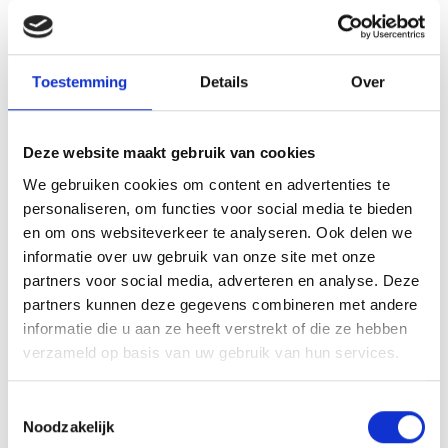
e-Quest IT Veghel
Website
Hevami Oppervlaktetechniek
Website
Industry Bioscoop Veghel
Website
Toestemming
Details
Over
Ixxenz
JESS Dakwerken
Website
Jopak Packaging Solutions
Website
Deze website maakt gebruik van cookies
Jumpsquare
We gebruiken cookies om content en advertenties te
KJ Software
Website
personaliseren, om functies voor social media te bieden
Kwadrant Arbodiensten
Website
en om ons websiteverkeer te analyseren. Ook delen we
LA / Architecten
Website
informatie over uw gebruik van onze site met onze
partners voor social media, adverteren en analyse. Deze
Lannet IT
Website
partners kunnen deze gegevens combineren met andere
Lenco onderhoud en service
Website
informatie die u aan ze heeft verstrekt of die ze hebben
MBI Steenmeesters
Website
verzameld op basis van uw gebruik van hun services.
New York Pizza
Website
ONS Inkoop Collectief
Website
Toestemmingsselectie
Pieperz
Website
Noodzakelijk