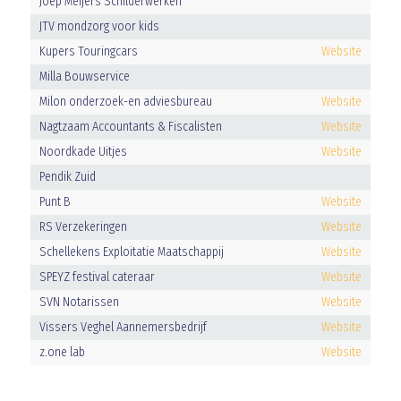
Joep Meijers Schilderwerken
JTV mondzorg voor kids
Kupers Touringcars
Website
Milla Bouwservice
Milon onderzoek-en adviesbureau
Website
Nagtzaam Accountants & Fiscalisten
Website
Noordkade Uitjes
Website
Pendik Zuid
Punt B
Website
RS Verzekeringen
Website
Schellekens Exploitatie Maatschappij
Website
SPEYZ festival cateraar
Website
SVN Notarissen
Website
Vissers Veghel Aannemersbedrijf
Website
z.one lab
Website