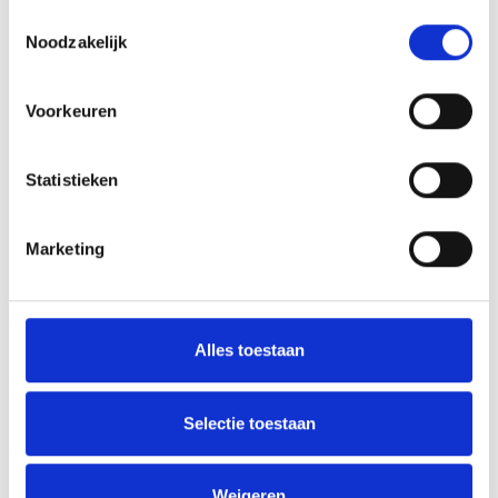
Toestemmingsselectie
Noodzakelijk
AANMELDEN LID
Voorkeuren
Statistieken
Marketing
RECENT NIEUWS
‘Méér kansen voor de eigen jeugd’
Alles toestaan
Groot onderhoud op ons sportpark
Selectie toestaan
Overwinning op Mierlo Hout
Gelijkspel in eerste oefenwedstrijd tweede blok
Weigeren