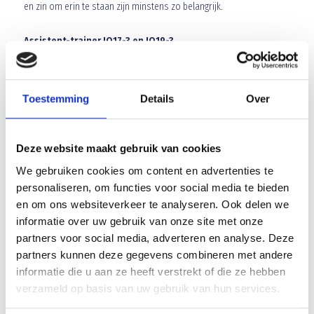
en zin om erin te staan zijn minstens zo belangrijk.
Assistent-trainer JO17-3 en JO19-3
Daarnaast zoeken we een assistent-trainer voor JO17-3 en JO19-3,
die samen met de hoofdtrainer de groep gaat begeleiden. Een
mooie kans om ervaring op te doen naast een trainer die het team
Toestemming
Details
Over
al kent, en samen te bouwen aan een leuk en leerzaam seizoen
voor deze jongens.
Deze website maakt gebruik van cookies
*Interesse of vragen?*
We gebruiken cookies om content en advertenties te
Neem contact op via groepsleider14-19@blauwgeel.nl.
personaliseren, om functies voor social media te bieden
en om ons websiteverkeer te analyseren. Ook delen we
Array
informatie over uw gebruik van onze site met onze
Twitter
Facebook
WhatsApp
partners voor social media, adverteren en analyse. Deze
partners kunnen deze gegevens combineren met andere
Blauw Geel’38 neemt afscheid van Micah van Gulik
informatie die u aan ze heeft verstrekt of die ze hebben
verzameld op basis van uw gebruik van hun services.
In memoriam Peter van Ravenstein