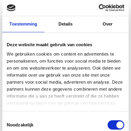
e-Quest IT Veghel
Website
Hevami Oppervlaktetechniek
Website
Industry Bioscoop Veghel
Website
Toestemming
Details
Over
Ixxenz
JESS Dakwerken
Website
Jopak Packaging Solutions
Website
Deze website maakt gebruik van cookies
Jumpsquare
We gebruiken cookies om content en advertenties te
KJ Software
Website
personaliseren, om functies voor social media te bieden
Kwadrant Arbodiensten
Website
en om ons websiteverkeer te analyseren. Ook delen we
LA / Architecten
Website
informatie over uw gebruik van onze site met onze
partners voor social media, adverteren en analyse. Deze
Lannet IT
Website
partners kunnen deze gegevens combineren met andere
Lenco onderhoud en service
Website
informatie die u aan ze heeft verstrekt of die ze hebben
MBI Steenmeesters
Website
verzameld op basis van uw gebruik van hun services.
New York Pizza
Website
ONS Inkoop Collectief
Website
Toestemmingsselectie
Pieperz
Website
Noodzakelijk