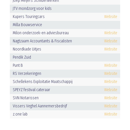
Joep Meijers Schilderwerken
JTV mondzorg voor kids
Kupers Touringcars
Website
Milla Bouwservice
Milon onderzoek-en adviesbureau
Website
Nagtzaam Accountants & Fiscalisten
Website
Noordkade Uitjes
Website
Pendik Zuid
Punt B
Website
RS Verzekeringen
Website
Schellekens Exploitatie Maatschappij
Website
SPEYZ festival cateraar
Website
SVN Notarissen
Website
Vissers Veghel Aannemersbedrijf
Website
z.one lab
Website