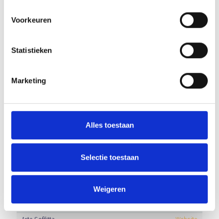
PROwoon
Website
Rivez-Zuiderhuis
Website
Voorkeuren
Slagerij Pennings
Website
Trans-Imex
Website
Statistieken
Van der Linden organic solutions
Website
Van Kaathoven Groep
Website
Marketing
Van Mensvoort Veghel
Website
Vanderlande Industries
Website
Welder
Website
WOP Events
Alles toestaan
Selectie toestaan
BUSINESS CLUB A-LEDEN
Sponsor
Website
Weigeren
A.J. van der Linden
Website