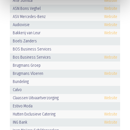
Arte Soffitta
Website
ASN Bons Veghel
Website
ASV Mercedes-Benz
Website
Audiovisie
Website
Bakkerij van Leur
Website
Boels Zanders
BOS Business Services
Bos Business Services
Website
Brugmans Groep
Brugmans Vloeren
Website
Bundeling
Calvo
Claassen Uitvaartverzorging
Website
Estivo Moda
Hutten Exclusieve Catering
Website
ING Bank
Website