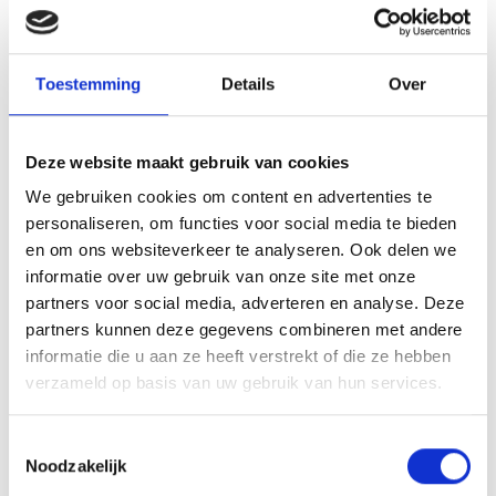
Toestemming
Details
Over
Deze website maakt gebruik van cookies
Array
We gebruiken cookies om content en advertenties te
Twitter
Facebook
WhatsApp
personaliseren, om functies voor social media te bieden
en om ons websiteverkeer te analyseren. Ook delen we
MOKERSLAG UITGEDEELD EN MORAAL FLINK OPGEBEURD
informatie over uw gebruik van onze site met onze
partners voor social media, adverteren en analyse. Deze
partners kunnen deze gegevens combineren met andere
BERICHTGEVING CORONA VIRUS
informatie die u aan ze heeft verstrekt of die ze hebben
verzameld op basis van uw gebruik van hun services.
Toestemmingsselectie
AANMELDEN LID
Noodzakelijk