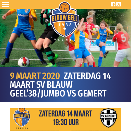
9 MAART 2020
ZATERDAG 14
MAART SV BLAUW
GEEL’38/JUMBO VS GEMERT