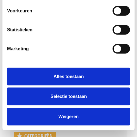
Voorkeuren
Statistieken
RECENT NIEUWS
Marketing
‘Méér kansen voor de eigen jeugd’
Groot onderhoud op ons sportpark
Alles toestaan
Overwinning op Mierlo Hout
Gelijkspel in eerste oefenwedstrijd tweede blok
Selectie toestaan
Uitnodiging voor de EXTRA Algemene Ledenvergadering
Weigeren
CATEGORIEËN