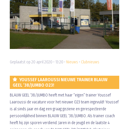
Geplaatst op 20 april 2020 • 13:20 •
Nieuws
•
Clubnieuws
YOUSSEF LAAROUSSI NIEUWE TRAINER BLAUW
GEEL ‘38/JUMBO O23!
BLAUW GEEL ‘38/JUMBO heeft met haar “eigen” trainer Youssef
Laaroussi de vacature voor het nieuwe O23 team ingevuld! Youssef
is al sinds jaar en dag een graag geziene en gerespecteerde
persoonlijkheid binnen BLAUW GEEL ‘38/JUMBO. Als trainer coach
heeft hij zijn sporen verdiend. Jaren in de jeugd en de laatste 4