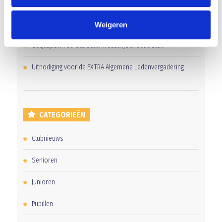
Groot onderhoud op ons sportpark
Overwinning op Mierlo Hout
Weigeren
Gelijkspel in eerste oefenwedstrijd tweede blok
Uitnodiging voor de EXTRA Algemene Ledenvergadering
CATEGORIEËN
Clubnieuws
Senioren
Junioren
Pupillen