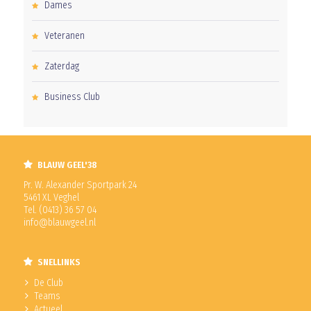
Dames
Veteranen
Zaterdag
Business Club
BLAUW GEEL'38
Pr. W. Alexander Sportpark 24
5461 XL Veghel
Tel. (0413) 36 57 04
info@blauwgeel.nl
SNELLINKS
De Club
Teams
Actueel