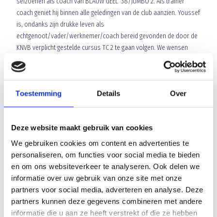
seizoenen als coach van BLAUW GEEL ‘38/JUMBO 2. Als trainer
coach geniet hij binnen alle geledingen van de club aanzien. Youssef
is, ondanks zijn drukke leven als
echtgenoot/vader/werknemer/coach bereid gevonden de door de
KNVB verplicht gestelde cursus TC 2 te gaan volgen. We wensen
hem uiteraard alle succes!
Toestemming
Details
Over
Deze website maakt gebruik van cookies
We gebruiken cookies om content en advertenties te
personaliseren, om functies voor social media te bieden
en om ons websiteverkeer te analyseren. Ook delen we
informatie over uw gebruik van onze site met onze
partners voor social media, adverteren en analyse. Deze
Array
partners kunnen deze gegevens combineren met andere
Twitter
Facebook
WhatsApp
informatie die u aan ze heeft verstrekt of die ze hebben