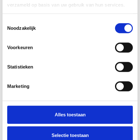
verzameld op basis van uw gebruik van hun services.
Peter’s Corner Blauw Geel’38/JUMBO
Toestemmingsselectie
Noodzakelijk
UPDATE: CORONAVIRUS
Voorkeuren
AANMELDEN LID
Statistieken
Marketing
RECENT NIEUWS
Alles toestaan
‘Méér kansen voor de eigen jeugd’
Selectie toestaan