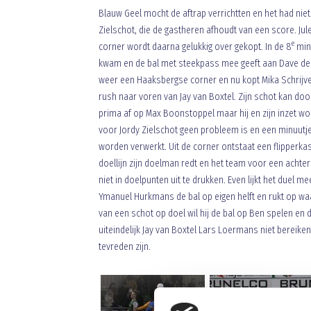
Blauw Geel mocht de aftrap verrichtten en het had nie
Zielschot, die de gastheren afhoudt van een score. Jul
e
corner wordt daarna gelukkig over gekopt. In de 8
minu
kwam en de bal met steekpass mee geeft aan Dave de M
weer een Haaksbergse corner en nu kopt Mika Schrijve
rush naar voren van Jay van Boxtel. Zijn schot kan d
prima af op Max Boonstoppel maar hij en zijn inzet wo
voor Jordy Zielschot geen probleem is en een minuutje 
worden verwerkt. Uit de corner ontstaat een flipperkas
doellijn zijn doelman redt en het team voor een achter
niet in doelpunten uit te drukken. Even lijkt het duel m
Ymanuel Hurkmans de bal op eigen helft en rukt op waar
van een schot op doel wil hij de bal op Ben spelen en d
uiteindelijk Jay van Boxtel Lars Loermans niet bereik
tevreden zijn.