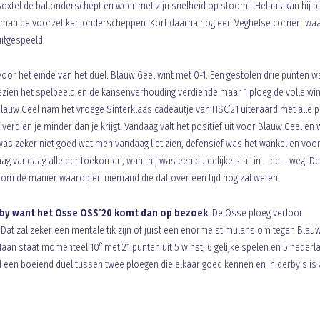
oxtel de bal onderschept en weer met zijn snelheid op stoomt. Helaas kan hij bi
man de voorzet kan onderscheppen. Kort daarna nog een Veghelse corner waa
itgespeeld.
voor het einde van het duel. Blauw Geel wint met 0-1. Een gestolen drie punten w
ezien het spelbeeld en de kansenverhouding verdiende maar 1 ploeg de volle wi
r. Blauw Geel nam het vroege Sinterklaas cadeautje van HSC’21 uiteraard met alle p
 verdien je minder dan je krijgt. Vandaag valt het positief uit voor Blauw Geel en
 zeker niet goed wat men vandaag liet zien, defensief was het wankel en voor
 vandaag alle eer toekomen, want hij was een duidelijke sta- in – de – weg. De
 om de manier waarop en niemand die dat over een tijd nog zal weten.
rby want het Osse OSS’20 komt dan op bezoek
. De Osse ploeg verloor
 Dat zal zeker een mentale tik zijn of juist een enorme stimulans om tegen Blau
e
 Haan staat momenteel 10
met 21 punten uit 5 winst, 6 gelijke spelen en 5 nederl
d een boeiend duel tussen twee ploegen die elkaar goed kennen en in derby’s is 