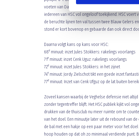
voeten van Dave de Meij. Hij schuift bal in het lege do
iedereen van HSC vol ongeloof toekijkend. HSC voert va
de beruchte lijnen ten val tussen twee Blauw Gelers 
stond er kort bovenop en gebaarde dan ook direct doo
Daarna volgt kans op kans voor HSC:
e
68
minuut: inzet Jules Stokkers: rakelings voorlangs
e
71
minuut: inzet Cenk Uguz: rakelings voorlangs
e
72
minuut: inzet Jules Stokkers: in het zijnet
e
74
minuut: Jordy Zielschot tikt een goede inzet fantasti
e
77
minuut: Inzet van Cenk Ufguz op de lat buiten bere
Zoveel kansen waarbij de Veghelse defensie niet alti
zonder tegentreffer blijft. Het HSC publiek kijkt vol on
drukken van de thuisclub nu meer ruimte om te counte
van het doel. Een minuutje later uit de rebound van de c
de bal met een hakje op een paar meter voor het doel 
hoop houden op dat oh zo minimaal verdiende punt. Bl