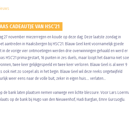
ieuws
AS CADEAUTJE VAN HSC’21
 27 november miezerregen en koude op deze dag. Deze laatste zondag in
et aantreden in Haaksbergen bij HSC’21. Blauw Geel kent voornamelijk goede
 in de vorige vier ontmoetingen werden drie overwinningen gehaald en werd er 
was HSC’21 prima gestart, 16 punten in zes duels, maar loopt het daarna niet soe
onnen, twee keer gelijkgespeeld en twee keer verloren. Blauw Geel is al weer 9
 ook niet zo soepel als in het begin. Blauw Geel wil deze reeks ongetwijfeld
urlijk weer eens naar de volle buit, zeker in eigen huis…. verlaten…
op de bank laten plaatsen nemen vanwege een lichte blessure. Voor Lars Loer
plaats op de bank bij Hugo van den Nieuwenhof, Hadi Barglan, Emre Gurcuoglu.