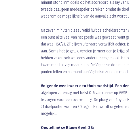
minuut stond inmiddels op het scorebord als Jay van B
tweede paal geen medespeler bereiken omdat de doel
wederom de mogelijkheid van de aanval slecht wordt u
Na zeven minuten blessuretijd fluit de scheidsrechter 
een punt al te veel van het goede was geweest, want g
dat was HSC’21. Zij blijven uiteraard vertwijfelt achte
aan. Soms heb je geluk, verdien je meer dan je krijgt of
hebben zeker ook wel eens anders meegemaakt. Het was
kwam men tot zeg maar niets. De Veghelse doelman mag
punten tellen en niemand aan Veghelse zijde die maalt
Volgende week weer een thuis wedstijd. Een de
afgelopen zaterdag met liefst 0-6 van runner up VVSB.
te zorgen voor een overwinning. De ploeg van Roy de
21 doelpunten voor en 30 tegen. Het wordt ongetwijfel
mogelijk…
Opstelling sv Blauw Geel’ 38: