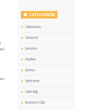
CATEGORIEËN
Clubnieuws
Senioren
1
Junioren
pel.
Pupillen
Dames
mans
Veteranen
Zaterdag
Business Club