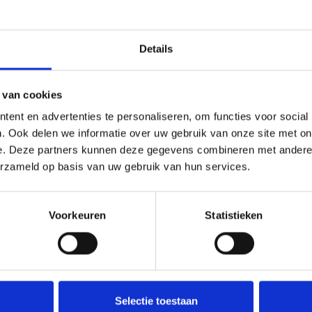
Details
lling meer kracht voorin te krijgen. Yassin Nasser wordt vervangen door Koen v
 van cookies
et door Jay van Boxtel. Hij speelt af op Koen van de Zanden die de bal doors
ent en advertenties te personaliseren, om functies voor social
e
 de korte hoek gestopt. Een HSC kopbal van Julles Stokkers in de 52
minuut is g
. Ook delen we informatie over uw gebruik van onze site met on
e
eldeprik, maar HSC schrikt hier niet van. In de 57
minuut houdt Jordy Zielschot
e. Deze partners kunnen deze gegevens combineren met andere i
spel op de Veghelse doelman af maar krijgt de bal niet voorbij de goed uitlopend
erzameld op basis van uw gebruik van hun services.
egen die is ongekend. Een minuutje later kan de Veghelse doelman wederom zijn
hting de verre hoek bokst hij de bal goed weg tot ontsteltenis van alles en ieder
Voorkeuren
Statistieken
te halen maar wederom is Jordy Zielschot de held. De Veghelse defensie ziet er n
jna een doelpunt in door een slechte bal. Stef Ottink schiet de bal naast maar sto
val gestopt door een overtreding. Op zo’n 24 meter voor het HSC doel een vrij
t geschoten. Een minuut later valt de totaal onverwacht en vanuit HSC oogpunt
Selectie toestaan
 de HSC doelman die vandaag eigenlijk een rustige dag had passt de bal recht in 