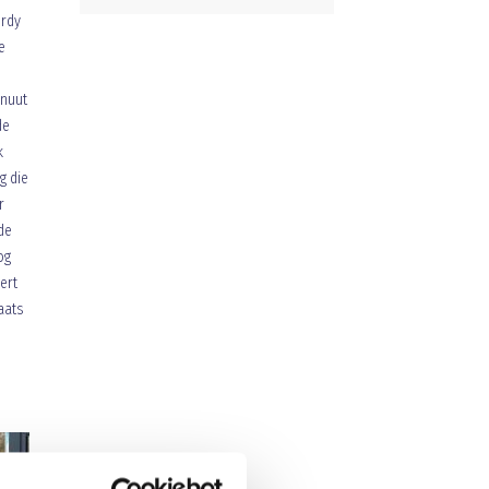
ordy
e
nuut
de
k
g die
r
de
og
ert
aats