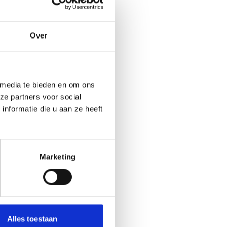
Over
an
peelt
 media te bieden en om ons
een
ze partners voor social
nformatie die u aan ze heeft
e
een
Marketing
iet
nd ook
e trap
Alles toestaan
de