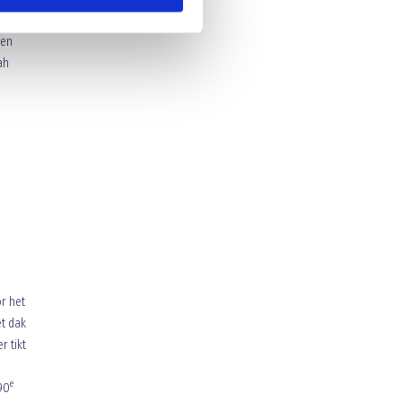
s en
nen
ah
or het
t dak
r tikt
e
90