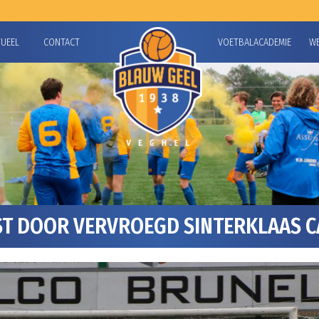
TUEEL
CONTACT
VOETBALACADEMIE
W
T DOOR VERVROEGD SINTERKLAAS CA