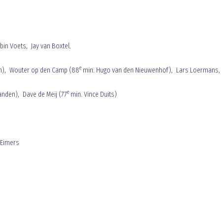
in Voets, Jay van Boxtel.
e
an), Wouter op den Camp (88
min. Hugo van den Nieuwenhof), Lars Loermans,
e
anden), Dave de Meij (77
min. Vince Duits)
. Eimers