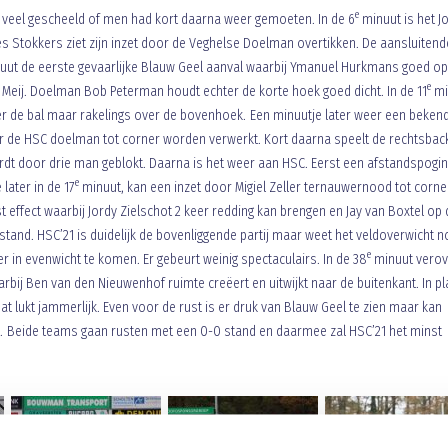
e
t veel gescheeld of men had kort daarna weer gemoeten. In de 6
minuut is het J
es Stokkers ziet zijn inzet door de Veghelse Doelman overtikken. De aansluitend
ut de eerste gevaarlijke Blauw Geel aanval waarbij Ymanuel Hurkmans goed op
e
eij. Doelman Bob Peterman houdt echter de korte hoek goed dicht. In de 11
mi
r de bal maar rakelings over de bovenhoek. Een minuutje later weer een beken
oor de HSC doelman tot corner worden verwerkt. Kort daarna speelt de rechtsbac
rdt door drie man geblokt. Daarna is het weer aan HSC. Eerst een afstandspogin
e
later in de 17
minuut, kan een inzet door Migiel Zeller ternauwernood tot corne
t effect waarbij Jordy Zielschot 2 keer redding kan brengen en Jay van Boxtel op 
stand. HSC’21 is duidelijk de bovenliggende partij maar weet het veldoverwicht n
e
eer in evenwicht te komen. Er gebeurt weinig spectaculairs. In de 38
minuut verov
bij Ben van den Nieuwenhof ruimte creëert en uitwijkt naar de buitenkant. In pl
at lukt jammerlijk. Even voor de rust is er druk van Blauw Geel te zien maar kan
en. Beide teams gaan rusten met een 0-0 stand en daarmee zal HSC’21 het minst