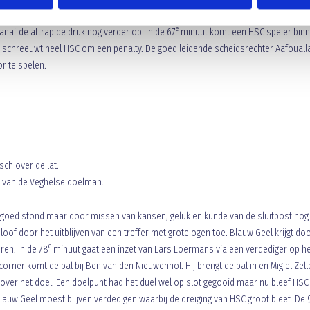
el met een nog grabbelende doelman die zijn fout probeert te herstellen: 0-1. Alle
e
naf de aftrap de druk nog verder op. In de 67
minuut komt een HSC speler bin
en schreeuwt heel HSC om een penalty. De goed leidende scheidsrechter Aafouall
r te spelen.
sch over de lat.
ik van de Veghelse doelman.
jd goed stond maar door missen van kansen, geluk en kunde van de sluitpost nog
geloof door het uitblijven van een treffer met grote ogen toe. Blauw Geel krijgt do
e
ren. In de 78
minuut gaat een inzet van Lars Loermans via een verdediger op he
orner komt de bal bij Ben van den Nieuwenhof. Hij brengt de bal in en Migiel Zelle
over het doel. Een doelpunt had het duel wel op slot gegooid maar nu bleef HSC
auw Geel moest blijven verdedigen waarbij de dreiging van HSC groot bleef. De 