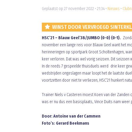
Geplaatst op 27 november 2022 • 21:34 •
Nieuws
•
Clubn
WINST DOOR VERVROEGD SINTERKLA
HSC’21 – Blauw Geel’38/JUMBO (0-0) (0-1).
Zondag
november een lange reis voor Blauw Geel want het mo
herinneringen op sportpark Groot Scholtenhagen, want
keer verloren. Dat was wel vorig seizoen. Dit seizoen 
In de reeds 7 gespeelde thuisduels werd drie keer gew
wedstrijden ongeslagen maar loopt het de laatste duels
voortzetten door niet te verliezen, HSC’21 hunkert natu
Trainer Niels v Casteren moest Koen van der Zanden 
was er nu dus een basisplaats, Vince Duits nam weer 
Door: Antoine van der Cammen
Foto’s: Gerard Beekmans