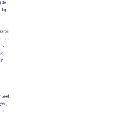
j de
rbij
aarbij
nst en
lezier
 we
in
w Geel
agen,
alles