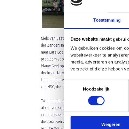
Toestemming
Niels van Casteren past een wissel toe met de doelste
Deze website maakt gebruik
e
der Zanden. In de 48
minuut wederom een aanval opgez
We gebruiken cookies om cont
naar Lars Loermans. Laatst genoemde ziet zijn inzet in
websiteverkeer te analyseren
probleem voor Jordy Zielschot. Kort daarna Veghelse sp
media, adverteren en analys
Blauw Geel op de been. Zeki Erkilinc kan randje buiten
verstrekt of die ze hebben v
doelman. Nu volgt een HSC offensief met een kansenr
klasse etaleren, want bij een schot van Ediz Moldur ric
Toestemmingsselectie
van HSC, die de bal al in het doel zag vliegen.
Noodzakelijk
Twee minuten later staat Cenk Uguz geheel vrij om uit 
altijd even solide uit vandaag en Migiel Zeller leidt bi
e
in buitenspel. In de 64
minuut wordt een Blauw Geel aan
die door Ben van den Nieuwenhof rakelings naast word
Weigeren
pijnlijke 0-1. Blauw Geel kan even hoog druk zetten en